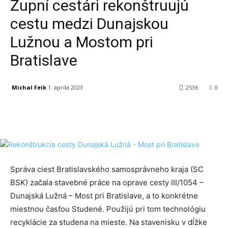
Župní cestári rekonštruujú
cestu medzi Dunajskou
Lužnou a Mostom pri
Bratislave
Michal Feik
1. apríla 2023
2536
0
Facebook
X
Linkedin
Tumblr
Správa ciest Bratislavského samosprávneho kraja (SC
BSK) začala stavebné práce na oprave cesty III/1054 –
Dunajská Lužná – Most pri Bratislave, a to konkrétne
miestnou časťou Studené. Použijú pri tom technológiu
recyklácie za studena na mieste. Na stavenisku v dĺžke