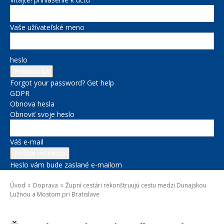
Vaše užívateľské meno
heslo
Forgot your password? Get help
GDPR
Obnova hesla
Obnoviť svoje heslo
Váš e-mail
Heslo vám bude zaslané e-mailom
Úvod
Doprava
Župní cestári rekonštruujú cestu medzi Dunajskou
Lužnou a Mostom pri Bratislave
Doprava
Novinky zo župy
Správy na titulke