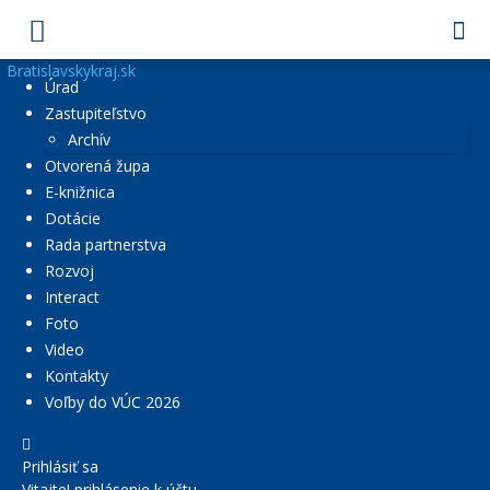
Bratislavskykraj.sk
Úrad
Zastupiteľstvo
Archív
Otvorená župa
E-knižnica
Dotácie
Rada partnerstva
Rozvoj
Interact
Foto
Video
Kontakty
Voľby do VÚC 2026
Prihlásiť sa
Vitajte! prihlásenie k účtu