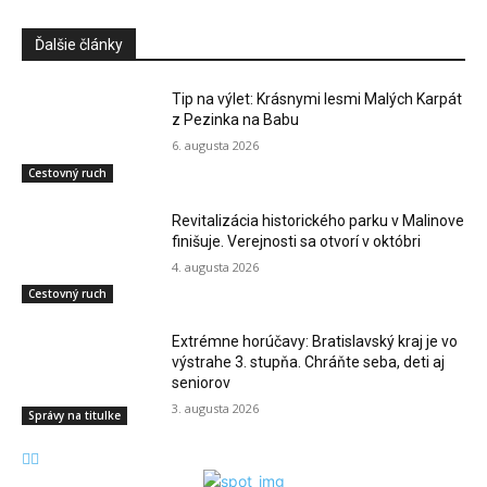
Ďalšie články
Tip na výlet: Krásnymi lesmi Malých Karpát
z Pezinka na Babu
6. augusta 2026
Cestovný ruch
Revitalizácia historického parku v Malinove
finišuje. Verejnosti sa otvorí v októbri
4. augusta 2026
Cestovný ruch
Extrémne horúčavy: Bratislavský kraj je vo
výstrahe 3. stupňa. Chráňte seba, deti aj
seniorov
3. augusta 2026
Správy na titulke