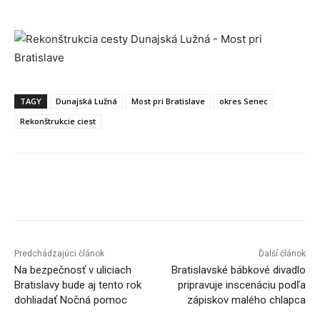
TAGY
Dunajská Lužná
Most pri Bratislave
okres Senec
Rekonštrukcie ciest
Facebook
X
Linkedin
Tumblr
Predchádzajúci článok
Ďalší článok
Na bezpečnosť v uliciach
Bratislavské bábkové divadlo
Bratislavy bude aj tento rok
pripravuje inscenáciu podľa
dohliadať Nočná pomoc
zápiskov malého chlapca