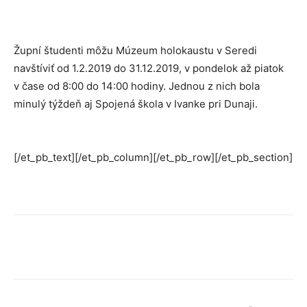
Župní študenti môžu Múzeum holokaustu v Seredi
navštíviť od 1.2.2019 do 31.12.2019, v pondelok až piatok
v čase od 8:00 do 14:00 hodiny. Jednou z nich bola
minulý týždeň aj Spojená škola v Ivanke pri Dunaji.
[/et_pb_text][/et_pb_column][/et_pb_row][/et_pb_section]
Facebook
X
Linkedin
Tumblr