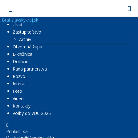
Bratislavskykraj.sk
Úrad
Zastupiteľstvo
Archív
Otvorená župa
E-knižnica
Dotácie
Rada partnerstva
Rozvoj
Interact
Foto
Video
Kontakty
Voľby do VÚC 2026
Prihlásiť sa
Vitajte! prihlásenie k účtu