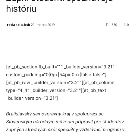
históriu
redakcia-bsk
20. marca 2019
1850
0
Facebook
X
Linkedin
Tumblr
[et_pb_section fb_built=“1″ _builder_version=“3.21″
custom_padding=“0|0px|54px|0px|false|false“]
[et_pb_row _builder_version=“3.21″][et_pb_column
type=“4_4″ _builder_version=“3.21″][et_pb_text
_builder_version=“3.21″]
Bratislavský samosprávny kraj v spolupráci so
Slovenským národným múzeom pripravil pre študentov
župných stredných škôl špeciálny vzdelávací program v