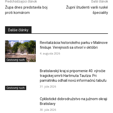
Predchádzajúci článok
Ďalší článok
Župa dnes predstavila boj
Župní študenti varili ruské
proti komárom
špeciality
Ďalšie články
Revitalizácia historického parku v Malinove
finišuje. Verejnosti sa otvorí v októbri
4. augusta 2026
Cestovný ruch
Bratislavský kraj si pripomenie 40. výročie
tragickej smrti Hartmuta Tautza. Pri
pamätníku odhalí novú informačnú tabuľu
31. júla 2026
Cestovný ruch
Cyklistické dobrodružstvo na južnom okraji
Bratislavy
30. júla 2026