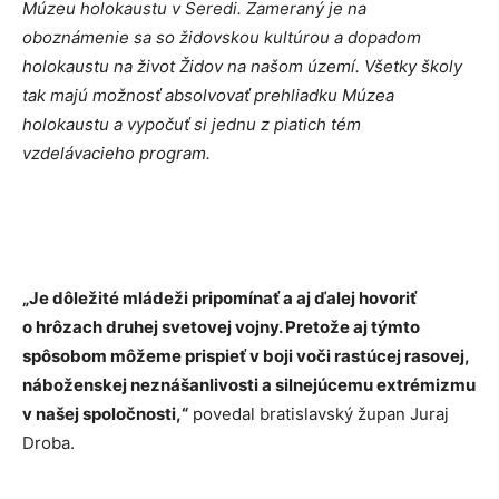
Múzeu holokaustu v Seredi. Zameraný je na
oboznámenie sa so židovskou kultúrou a dopadom
holokaustu na život Židov na našom území. Všetky školy
tak majú možnosť absolvovať prehliadku Múzea
holokaustu a vypočuť si jednu z piatich tém
vzdelávacieho program.
„Je dôležité mládeži pripomínať a aj ďalej hovoriť
o hrôzach druhej svetovej vojny. Pretože aj týmto
spôsobom môžeme prispieť v boji voči rastúcej rasovej,
náboženskej neznášanlivosti a silnejúcemu extrémizmu
v našej spoločnosti,“
povedal bratislavský župan Juraj
Droba.