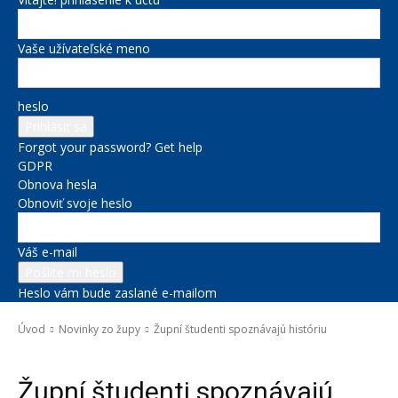
Vaše užívateľské meno
heslo
Forgot your password? Get help
GDPR
Obnova hesla
Obnoviť svoje heslo
Váš e-mail
Heslo vám bude zaslané e-mailom
Úvod
Novinky zo župy
Župní študenti spoznávajú históriu
Novinky zo župy
Župní študenti spoznávajú