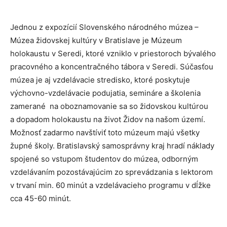
Jednou z expozícií Slovenského národného múzea –
Múzea židovskej kultúry v Bratislave je Múzeum
holokaustu v Seredi, ktoré vzniklo v priestoroch bývalého
pracovného a koncentračného tábora v Seredi. Súčasťou
múzea je aj vzdelávacie stredisko, ktoré poskytuje
výchovno-vzdelávacie podujatia, semináre a školenia
zamerané na oboznamovanie sa so židovskou kultúrou
a dopadom holokaustu na život Židov na našom území.
Možnosť zadarmo navštíviť toto múzeum majú všetky
župné školy. Bratislavský samosprávny kraj hradí náklady
spojené so vstupom študentov do múzea, odborným
vzdelávaním pozostávajúcim zo sprevádzania s lektorom
v trvaní min. 60 minút a vzdelávacieho programu v dĺžke
cca 45-60 minút.