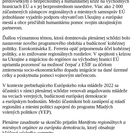
predovšetkým o bezpečnostnej a humanitárnej kríze na východných
hraniciach EÚ a v jej bezprostrednom susedstve. Viac ako 2 000
zúčastnených zástupcov regionálnych a miestnych samospráv EÚ
jednohlasne vyjadrilo podporu obyvateľom Ukrajiny a európske
mestá a obce prisľúbili humanitárnu pomoc svojim ukrajinským
partnerom.
Ďalšou významnou témou, ktorá dominovala plenárnej schôdzi bolo
nastavenie nového programového obdobia a budúcnosť kohéznej
politiky. Eurokomisárka E. Ferreira opäť pripomenula účel kohéznej
politiky, a to znižovanie regionálnych rozdielov. V spojitosti s krízou
na Ukrajine a migráciou do regiónov na východnej hranici EÚ
upriamila pozornosť na možnosť čerpať z EŠIF za účelom
zmiernenia socio-ekonomického dopadu imigrácie na dané územné
celky a poskytnutia pomoci vojnovým utečencom.
V kontexte prebiehajúceho Európskeho roka mládeže 2022 sa
účastníci v rámci plenárnej schôdze venovali angažovaniu mládeže
na veciach verejných, budúcnosti európskej demokracie
a európskym hodnotám. Medzi účastníkmi boli zastúpení aj mladí
regionálni a miestni politici zapojení do programu Mladých
volených politikov (YEP).
Plenárne zasadnutie sa skončilo prijatím
Manifestu regionálnych a
miestnych orgánov
za európsku demokraciu
, ktorý obsahuje
kľúčové výsledky summitu.