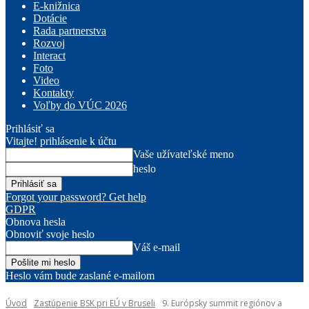
E-knižnica
Dotácie
Rada partnerstva
Rozvoj
Interact
Foto
Video
Kontakty
Voľby do VÚC 2026
Prihlásiť sa
Vitajte! prihlásenie k účtu
Vaše užívateľské meno
heslo
Forgot your password? Get help
GDPR
Obnova hesla
Obnoviť svoje heslo
Váš e-mail
Heslo vám bude zaslané e-mailom
Úvod
Zastúpenie BSK pri EÚ v Bruseli
9. Európsky summit regiónov a