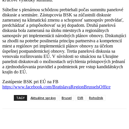
Súbežne s plenárnou schôdzou prebiehali počas summitu panelové
diskusie a semináre. Zástupcovia BSK sa zúčastnili diskusie
zameranej na klimatickú zmenu a schopnosť samospráv predvídať,
predchádzať a prispôsobovať sa jej dopadom. Druhá panelová
diskusia bola zameraná na úlohu miestnych a regionálnych
samospráv pri implementácii národných plánov obnovy. Diskutujúci
sa zhodli na potrebe posilnenia princípu partnerstva a kompetencií
miest a regiónov pri implementácii plánov obnovy za účelom
úspešnej postpandemickej obnovy. Tretia panelová diskusia sa
venovala rozširovaniu EÚ. V súvislosti so situáciou na Ukrajine
panelisti diskutovali o možnostiach urýchlenia prístupových jednaní
a zjednodušovania pravidiel a podmienok pre vstup kandidátskych
krajín do EÚ.
Zastúpenie BSK pri EÚ na FB
https://www.facebook.com/BratislavaRegionBrusselsOffice
TAGY
Aktuálne správy
Brusel
EVR
Rohožník
Facebook
X
Linkedin
Tumblr