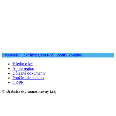
Facebook
Flickr
Instagram
RSS
Spotify
Youtube
Všetko o kraji
About region
Dôležité dokumenty
Používanie cookies
GDPR
© Bratislavský samosprávny kraj