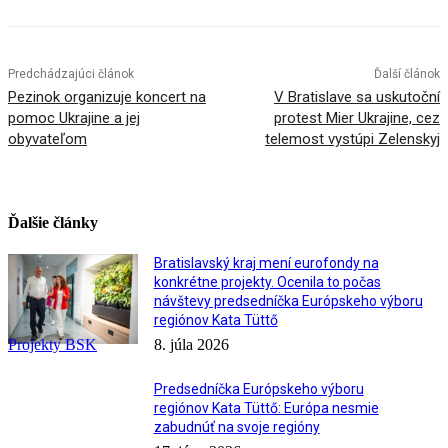
Predchádzajúci článok
Ďalší článok
Pezinok organizuje koncert na
V Bratislave sa uskutoční
pomoc Ukrajine a jej
protest Mier Ukrajine, cez
obyvateľom
telemost vystúpi Zelenskyj
Ďalšie články
Bratislavský kraj mení eurofondy na
konkrétne projekty. Ocenila to počas
návštevy predsedníčka Európskeho výboru
regiónov Kata Tüttő
Projekty BSK
8. júla 2026
Predsedníčka Európskeho výboru
regiónov Kata Tüttő: Európa nesmie
zabudnúť na svoje regióny