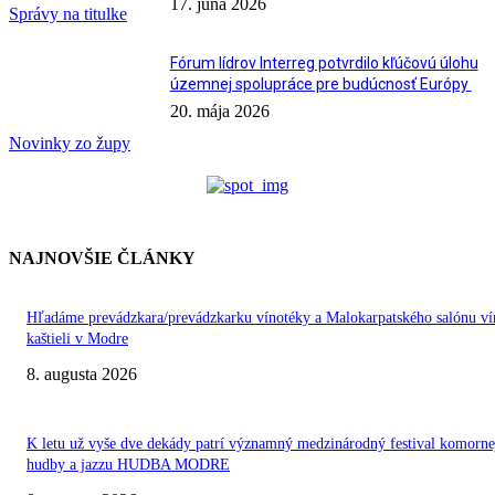
17. júna 2026
Správy na titulke
Fórum lídrov Interreg potvrdilo kľúčovú úlohu
územnej spolupráce pre budúcnosť Európy
20. mája 2026
Novinky zo župy
NAJNOVŠIE ČLÁNKY
Hľadáme prevádzkara/prevádzkarku vínotéky a Malokarpatského salónu ví
kaštieli v Modre
8. augusta 2026
K letu už vyše dve dekády patrí významný medzinárodný festival komorne
hudby a jazzu HUDBA MODRE