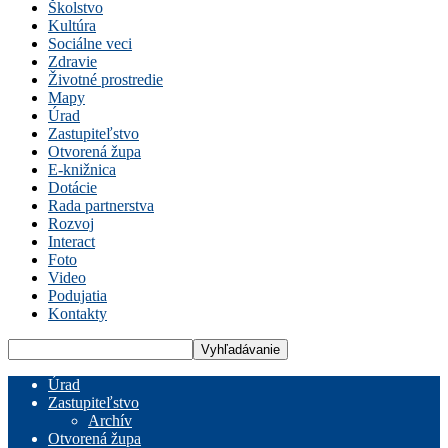
Školstvo
Kultúra
Sociálne veci
Zdravie
Životné prostredie
Mapy
Úrad
Zastupiteľstvo
Otvorená župa
E-knižnica
Dotácie
Rada partnerstva
Rozvoj
Interact
Foto
Video
Podujatia
Kontakty
Úrad
Zastupiteľstvo
Archív
Otvorená župa