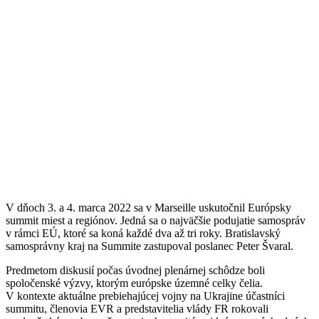
V dňoch 3. a 4. marca 2022 sa v Marseille uskutočnil Európsky
summit miest a regiónov. Jedná sa o najväčšie podujatie samospráv
v rámci EÚ, ktoré sa koná každé dva až tri roky. Bratislavský
samosprávny kraj na Summite zastupoval poslanec Peter Švaral.
Predmetom diskusií počas úvodnej plenárnej schôdze boli
spoločenské výzvy, ktorým európske územné celky čelia.
V kontexte aktuálne prebiehajúcej vojny na Ukrajine účastníci
summitu, členovia EVR a predstavitelia vlády FR rokovali