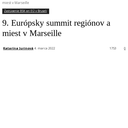
miest v Marseille
Zastúpenie BSK pri EÚ v Bruseli
9. Európsky summit regiónov a
miest v Marseille
Katarína Jurinová
4. marca 2022
1753
0
Facebook
X
Linkedin
Tumblr