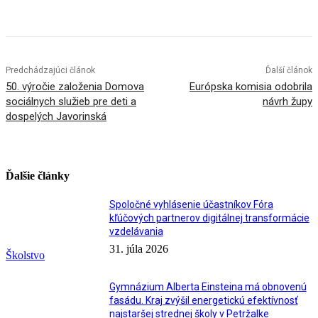
Facebook
X
Linkedin
Tumblr
Predchádzajúci článok
Ďalší článok
50. výročie založenia Domova
Európska komisia odobrila
sociálnych služieb pre deti a
návrh župy
dospelých Javorinská
Ďalšie články
Spoločné vyhlásenie účastníkov Fóra
kľúčových partnerov digitálnej transformácie
vzdelávania
31. júla 2026
Školstvo
Gymnázium Alberta Einsteina má obnovenú
fasádu. Kraj zvýšil energetickú efektívnosť
najstaršej strednej školy v Petržalke