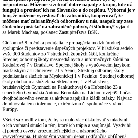
inšpiratívna. Môžeme si zobrať dobré nápady z krajín, kde už
fungujú a preniesť ich na Slovensko a do regiónu. Výborná je v
tom, že môžeme vycestovať do zahraničia, kooperovať, že
môžeme mať zahraničných odborníkov u nás, naopak my zase
študentov posielať na zahraničné pobyty, či štúdium,”
vyjadril
sa Marek Machata, poslanec Zastupiteľstva BSK.
Cieľom už 8. ročníka podujatia je propagácia medzinárodnej
spolupráce či predstavenie úspešných projektov. V hľadisku sedelo
vyše 300 študentov zo 7 stredných župných škôl, konkrétne
Strednej odbornej školy masmediálnych a informačných štúdií na
Kadnárovej 7 v Bratislave, Spojenej školy s vyučovacím jazykom
maďarským z Lichnerovej 71 v Senci, Strednej odbornej školy
podnikania a služieb na Myslenickej 1 v Pezinku, Strednej odbornej
školy obchodu a služieb na Sklenárovej 1 v Bratislave,
bratislavských Gymnázií na Pankúchovej 6 a Hubeného 23 a
seneckého Gymnázia Antona Bernoláka na Lichnerovej 69. Počas
dvojhodinového eventu sa aktívne zapájali a kládli otázky. Najviac
dominovala téma tolerancie, extrémizmu či spolupráce v rámci
Európy.
Všetci sa zhodli v tom, že by sa malo viac diskutovať s mladými
o ich vnímaní situácií a tém, ktoré ich trápia a zaujímajú. Vyzdvihli
aj potrebu osvety, zrozumiteľnejšieho a názornejšieho
vysvetľovania. Hudobnými vstupmi debatu odľahčila obľúbená