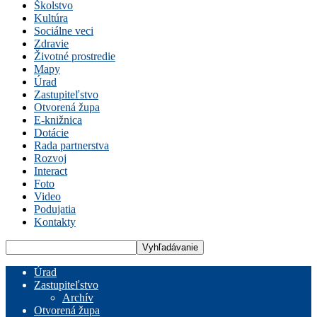
Školstvo
Kultúra
Sociálne veci
Zdravie
Životné prostredie
Mapy
Úrad
Zastupiteľstvo
Otvorená župa
E-knižnica
Dotácie
Rada partnerstva
Rozvoj
Interact
Foto
Video
Podujatia
Kontakty
Úrad
Zastupiteľstvo
Archív
Otvorená župa