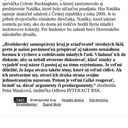
speváčka Celeste Buckingham, u ktorej zarezonovalo aj
predstavenie Natálka, ktoré bolo súčasťou poudjatia. Hra Natálka
opisuje skutočné udalosti z Českej republiky z roku 2009. Je to
príbeh dvojročného rómskeho dievčatka, Natálky, ktorá takmer
zomrela po tom, ako do domu jej rodičov hodili štyria mladíci
molotovove koktejly. Pre študentov ho zahrali herci Slovenského
národného divadla.
„Bratislavský samosprávny kraj je zriaďovateľ stredných škôl,
preto je našou povinnosťou prispievať aj takouto nenásilnou
formou k výchove a vzdelávaniu mladých ľudí. Vtiahnuť ich do
diskusie, aby sa nebáli otvorene diskutovať, klásť otázky a
vyjadriť svoj názor či postoj aj na tému extrémizmu. Je veľmi
dôležité, že župa otvára takéto témy, ktoré sú veľmi citlivé. Ak
ich neotvoríme my, otvorí ich druhá strana svojím
jednostranným názorom. Potom je veľmi ťažké reagovať,
brániť sa, dávať argumenty či protiargumenty,“
zhodnotila
Petra Masácová, riaditeľka Odboru INTERACT BSK.
TAGY
Bratislavský kraj
Divadlo Aréna
Extrémizmu
Stredoškoláci
Župné školy