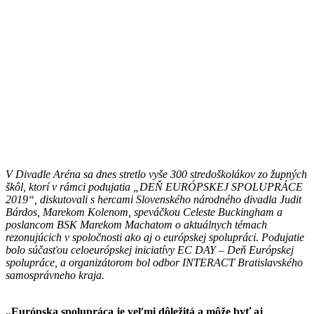
V Divadle Aréna sa dnes stretlo vyše 300 stredoškolákov zo župných
škôl, ktorí v rámci podujatia „DEŇ EURÓPSKEJ SPOLUPRÁCE
2019“, diskutovali s hercami Slovenského národného divadla Judit
Bárdos, Marekom Kolenom, speváčkou Celeste Buckingham a
poslancom BSK Marekom Machatom o aktuálnych témach
rezonujúcich v spoločnosti ako aj o európskej spolupráci. Podujatie
bolo súčasťou celoeurópskej iniciatívy EC DAY – Deň Európskej
spolupráce, a organizátorom bol odbor INTERACT Bratislavského
samosprávneho kraja.
„Európska spolupráca je veľmi dôležitá a môže byť aj