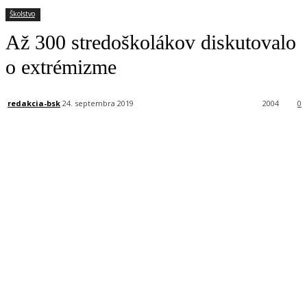
Školstvo
Až 300 stredoškolákov diskutovalo
o extrémizme
redakcia-bsk
24. septembra 2019
2004
0
Facebook
X
Linkedin
Tumblr