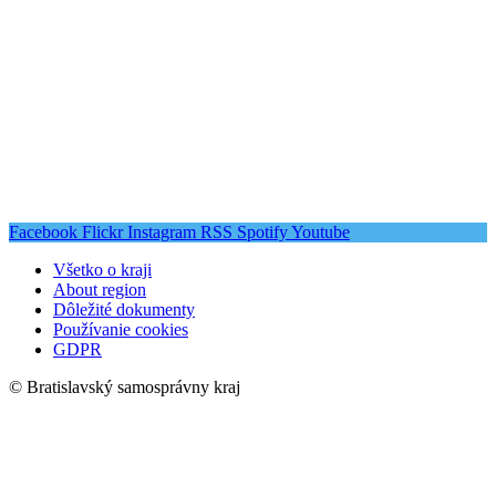
Facebook
Flickr
Instagram
RSS
Spotify
Youtube
Všetko o kraji
About region
Dôležité dokumenty
Používanie cookies
GDPR
© Bratislavský samosprávny kraj