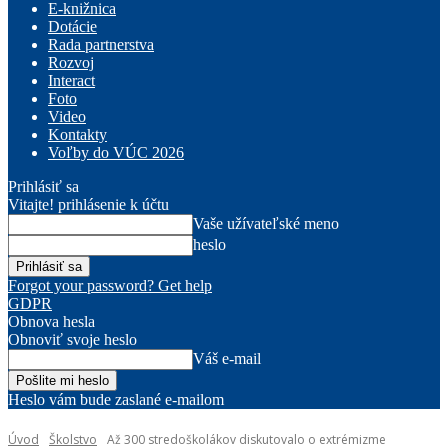
E-knižnica
Dotácie
Rada partnerstva
Rozvoj
Interact
Foto
Video
Kontakty
Voľby do VÚC 2026
Prihlásiť sa
Vitajte! prihlásenie k účtu
Vaše užívateľské meno
heslo
Forgot your password? Get help
GDPR
Obnova hesla
Obnoviť svoje heslo
Váš e-mail
Heslo vám bude zaslané e-mailom
Úvod
Školstvo
Až 300 stredoškolákov diskutovalo o extrémizme