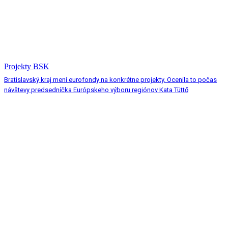
Projekty BSK
Bratislavský kraj mení eurofondy na konkrétne projekty. Ocenila to počas
návštevy predsedníčka Európskeho výboru regiónov Kata Tüttő