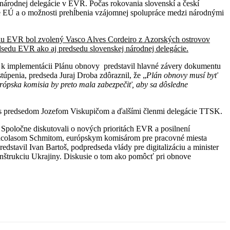
 národnej delegácie v EVR. Počas rokovania slovenskí a českí
de EÚ a o možnosti prehĺbenia vzájomnej spolupráce medzi národnými
du EVR bol zvolený Vasco Alves Cordeiro z Azorských ostrovov
dsedu EVR ako aj predsedu slovenskej národnej delegácie.
e k implementácii Plánu obnovy predstavil hlavné závery dokumentu
penia, predseda Juraj Droba zdôraznil, že „
Plán obnovy musí byť
rópska komisia by preto mala zabezpečiť, aby sa dôsledne
tol s predsedom Jozefom Viskupičom a ďalšími členmi delegácie TTSK.
poločne diskutovali o nových prioritách EVR a posilnení
s Nicolasom Schmitom, európskym komisárom pre pracovné miesta
redstavil Ivan Bartoš, podpredseda vlády pre digitalizáciu a minister
konštrukciu Ukrajiny. Diskusie o tom ako pomôcť pri obnove