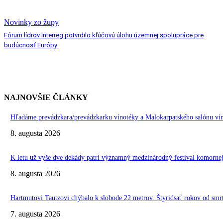
Novinky zo župy
Fórum lídrov Interreg potvrdilo kľúčovú úlohu územnej spolupráce pre
budúcnosť Európy
NAJNOVŠIE ČLÁNKY
Hľadáme prevádzkara/prevádzkarku vínotéky a Malokarpatského salónu vín
8. augusta 2026
K letu už vyše dve dekády patrí významný medzinárodný festival komo
8. augusta 2026
Hartmutovi Tautzovi chýbalo k slobode 22 metrov. Štyridsať rokov od smr
7. augusta 2026