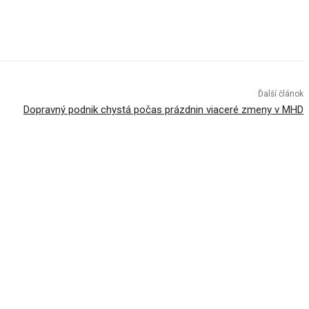
Ďalší článok
Dopravný podnik chystá počas prázdnin viaceré zmeny v MHD