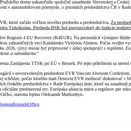
h Pražského domu uskutočnilo spoločné zasadnutie Slovenskej a Českej
čnosti v automobilovom priemysle, o prioritách predsedníctva ČR v Ra
EVR, ktoré začalo voľbou nového predsedu a predsedníctva.
Za predse
tolos Tzitzikostas. Predseda BSK bol znovuzvolený do funkcie podpre
iatíve Regions 4 EU Recovery (R4EUR). Na prezentácií výstupov štúdi
 zahraničných vecí Katalánska Victòriou Alsinou. Počas svojho vystú
u 2026, výzvy musia byť pripravené v úzkej spolupráci s regiónmi. Eu
enie a subsidiarita.
“
nia Zastúpenia TTSK pri EÚ v Bruseli. Pri tejto príležitosti sa stre
 delegácií s novozvoleným predsedom EVR Vascom Alvesom Cordeirom. S
nárnej schôdze, počas ktorého mali členovia EVR možnosť diskutovať 
ritách českého predsedníctva v Rade Európskej únie, ktoré na zasadnutí p
 oficiálne predstavená tzv. Európska aliancia miest a regiónov pre re
ij Kličko, starosta Irpinu Oleksandr Markushyn.
RegionBrusselsOffice