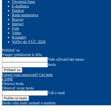
Otvorená župa
E-knižnica
Dotácie
Rada partnerstva
Rozvoj
Interact
Foto
Video
Kontakty
Voľby do VÚC 2026
Prihlásiť sa
Vitajte! prihlásenie k účtu
Vaše užívateľské meno
heslo
Forgot your password? Get help
GDPR
Obnova hesla
Obnoviť svoje heslo
Váš e-mail
Heslo vám bude zaslané e-mailom