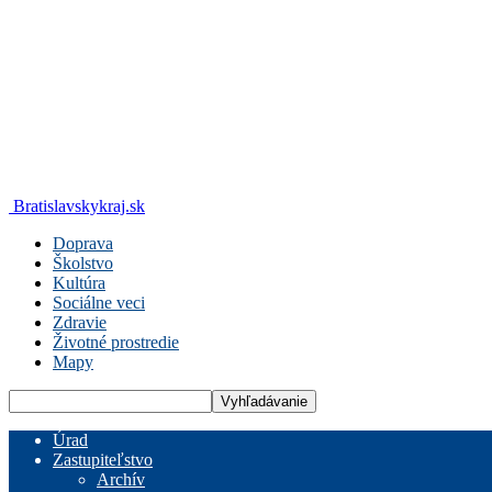
Bratislavskykraj.sk
Doprava
Školstvo
Kultúra
Sociálne veci
Zdravie
Životné prostredie
Mapy
Úrad
Zastupiteľstvo
Archív