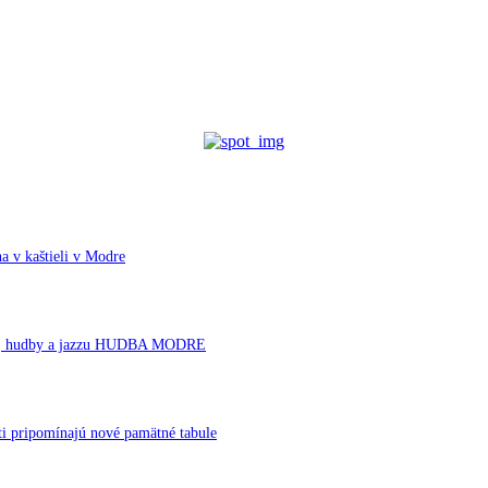
a v kaštieli v Modre
rnej hudby a jazzu HUDBA MODRE
ti pripomínajú nové pamätné tabule