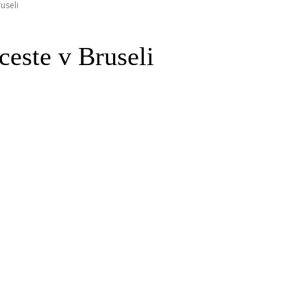
useli
este v Bruseli