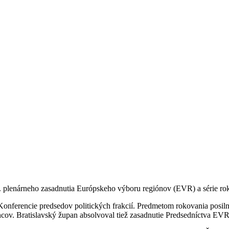
 plenárneho zasadnutia Európskeho výboru regiónov (EVR) a série rok
Konferencie predsedov politických frakcií. Predmetom rokovania posil
ečencov. Bratislavský župan absolvoval tiež zasadnutie Predsedníctva 