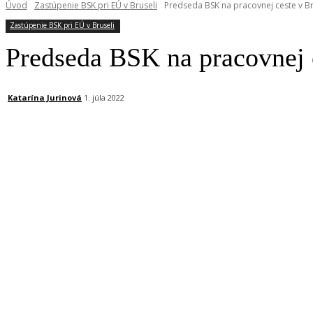
Úvod
Zastúpenie BSK pri EÚ v Bruseli
Predseda BSK na pracovnej ceste v Br
Zastúpenie BSK pri EÚ v Bruseli
Predseda BSK na pracovnej c
Katarína Jurinová
1. júla 2022
Facebook
X
Linkedin
Tumblr