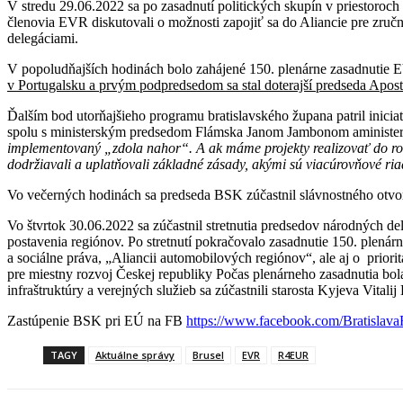
V stredu 29.06.2022 sa po zasadnutí politických skupín v priestoroc
členovia EVR diskutovali o možnosti zapojiť sa do Aliancie pre zru
delegáciami.
V popoludňajších hodinách bolo zahájené 150. plenárne zasadnutie 
v Portugalsku a prvým podpredsedom sa stal doterajší predseda Apos
Ďalším bod utorňajšieho programu bratislavského župana patril inic
spolu s ministerským predsedom Flámska Janom Jambonom aministerkou
implementovaný „zdola nahor“. A ak máme projekty realizovať do rok
dodržiavali a uplatňovali základné zásady, akými sú viacúrovňové riad
Vo večerných hodinách sa predseda BSK zúčastnil slávnostného otvore
Vo štvrtok 30.06.2022 sa zúčastnil stretnutia predsedov národných
postavenia regiónov. Po stretnutí pokračovalo zasadnutie 150. ple
a sociálne práva, „Aliancii automobilových regiónov“​​​, ale aj o prio
pre miestny rozvoj Českej republiky Počas plenárneho zasadnutia bola
infraštruktúry a verejných služieb sa zúčastnili starosta Kyjeva Vital
Zastúpenie BSK pri EÚ na FB
https://www.facebook.com/Bratislava
TAGY
Aktuálne správy
Brusel
EVR
R4EUR