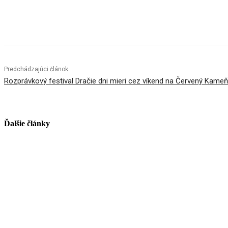
Facebook
X
Linkedin
Tumblr
Predchádzajúci článok
Rozprávkový festival Dračie dni mieri cez víkend na Červený Kameň
Ďalšie články