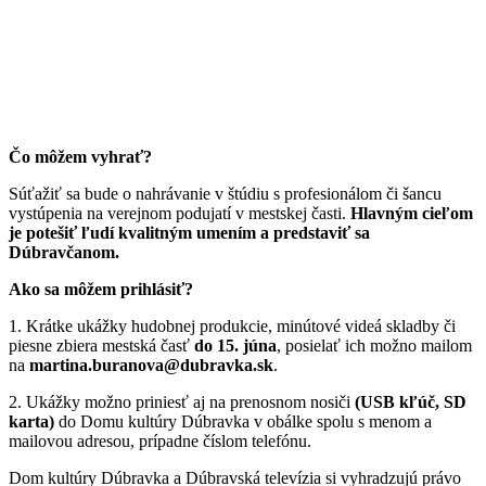
Čo môžem vyhrať?
Súťažiť sa bude o nahrávanie v štúdiu s profesionálom či šancu
vystúpenia na verejnom podujatí v mestskej časti.
Hlavným cieľom
je potešiť ľudí kvalitným umením a predstaviť sa
Dúbravčanom.
Ako sa môžem prihlásiť?
1. Krátke ukážky hudobnej produkcie, minútové videá skladby či
piesne zbiera mestská časť
do 15. júna
, posielať ich možno mailom
na
martina.buranova@dubravka.sk
.
2. Ukážky možno priniesť aj na prenosnom nosiči
(USB kľúč, SD
karta)
do Domu kultúry Dúbravka v obálke spolu s menom a
mailovou adresou, prípadne číslom telefónu.
Dom kultúry Dúbravka a Dúbravská televízia si vyhradzujú právo