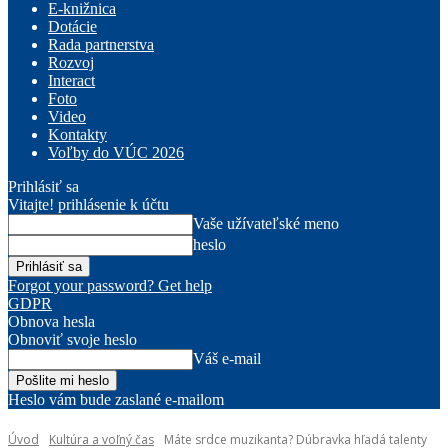
E-knižnica
Dotácie
Rada partnerstva
Rozvoj
Interact
Foto
Video
Kontakty
Voľby do VÚC 2026
Prihlásiť sa
Vitajte! prihlásenie k účtu
Vaše užívateľské meno
heslo
Forgot your password? Get help
GDPR
Obnova hesla
Obnoviť svoje heslo
Váš e-mail
Heslo vám bude zaslané e-mailom
Úvod
Kultúra a voľný čas
Máte srdce muzikanta? Dúbravka hľadá talenty