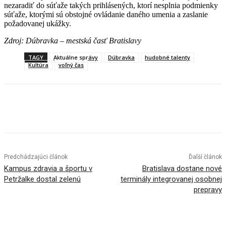
nezaradiť do súťaže takých prihlásených, ktorí nesplnia podmienky
súťaže, ktorými sú obstojné ovládanie daného umenia a zaslanie
požadovanej ukážky.
Zdroj: Dúbravka – mestská časť Bratislavy
TAGY
Aktuálne správy
Dúbravka
hudobné talenty
Kultúra
voľný čas
Facebook
X
Linkedin
Tumblr
Predchádzajúci článok
Ďalší článok
Kampus zdravia a športu v
Bratislava dostane nové
Petržalke dostal zelenú
terminály integrovanej osobnej
prepravy