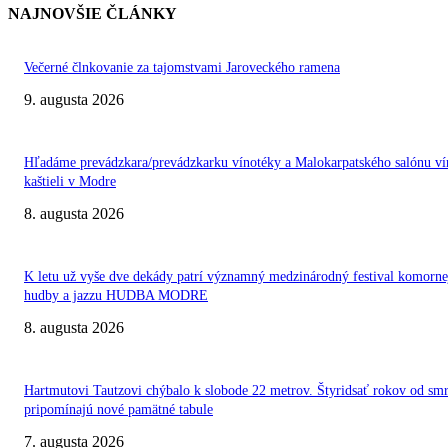
NAJNOVŠIE ČLÁNKY
Večerné člnkovanie za tajomstvami Jaroveckého ramena
9. augusta 2026
Hľadáme prevádzkara/prevádzkarku vínotéky a Malokarpatského salónu ví
kaštieli v Modre
8. augusta 2026
K letu už vyše dve dekády patrí významný medzinárodný festival komorne
hudby a jazzu HUDBA MODRE
8. augusta 2026
Hartmutovi Tautzovi chýbalo k slobode 22 metrov. Štyridsať rokov od smr
pripomínajú nové pamätné tabule
7. augusta 2026