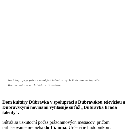
Na fotografii je jeden z mnohých talentovaných študentov zo župného
Konzvervatória na Tolstého v Bratislave.
Dom kultúry Dúbravka v spolupráci s Dúbravskou televíziou a
Dúbravskými novinami vyhlasuje súťaž „Dúbravka hľadá
talenty“.
Súťaž sa uskutoční počas prázdninových mesiacov, pričom
prihlasovanie prebieha
do 15. júna
. Určená je hudobníkom,