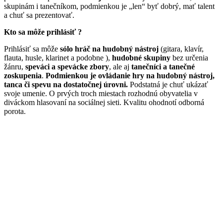
skupinám i tanečníkom, podmienkou je „len“ byť dobrý, mať talent
a chuť sa prezentovať.
Kto sa môže prihlásiť ?
Prihlásiť sa môže
sólo hráč na hudobný nástroj
(gitara, klavír,
flauta, husle, klarinet a podobne ),
hudobné skupiny
bez určenia
žánru,
speváci a spevácke zbory
, ale aj
tanečníci a tanečné
zoskupenia
.
Podmienkou je ovládanie hry na hudobný nástroj,
tanca či spevu na dostatočnej úrovni.
Podstatná je chuť ukázať
svoje umenie. O prvých troch miestach rozhodnú obyvatelia v
diváckom hlasovaní na sociálnej sieti. Kvalitu ohodnotí odborná
porota.