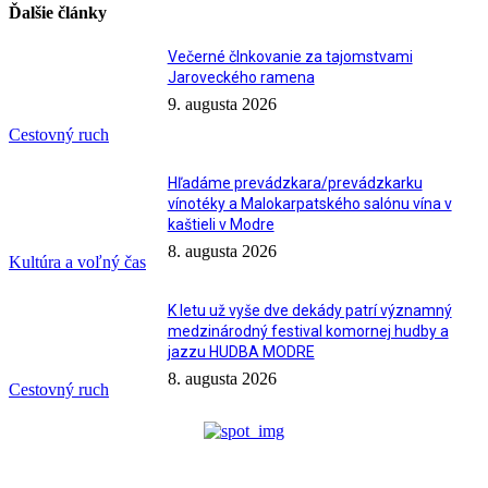
Ďalšie články
Večerné člnkovanie za tajomstvami
Jaroveckého ramena
9. augusta 2026
Cestovný ruch
Hľadáme prevádzkara/prevádzkarku
vínotéky a Malokarpatského salónu vína v
kaštieli v Modre
8. augusta 2026
Kultúra a voľný čas
K letu už vyše dve dekády patrí významný
medzinárodný festival komornej hudby a
jazzu HUDBA MODRE
8. augusta 2026
Cestovný ruch