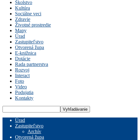
Školstvo
Kultúra
Sociálne veci
Zdravie
Životné prostredie
Mapy
Úrad
Zastupiteľstvo
Otvorená župa
E-knižnica
Dotácie
Rada partnerstva
Rozvoj
Interact
Foto
Video
Podujatia
Kontakty
Úrad
Zastupiteľstvo
Archív
Otvorená župa