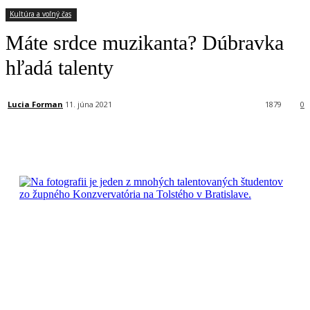
Kultúra a voľný čas
Máte srdce muzikanta? Dúbravka
hľadá talenty
Lucia Forman
11. júna 2021
1879
0
Facebook
X
Linkedin
Tumblr