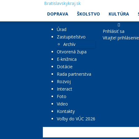
Bratislavskykraj.sk
DOPRAVA
ŠKOLSTVO
KULTÚRA
Úrad
Prihlásiť sa
Zastupiteľstvo
Vitajte! prihláseni
Archív
Otvorená župa
E-knižnica
Dotácie
Rada partnerstva
Rozvoj
Interact
Foto
Video
Kontakty
Voľby do VÚC 2026