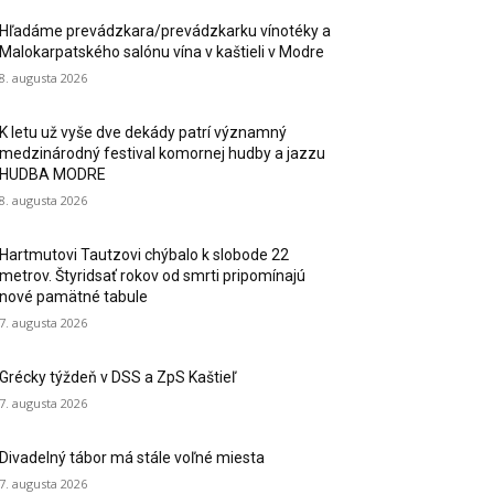
Hľadáme prevádzkara/prevádzkarku vínotéky a
Malokarpatského salónu vína v kaštieli v Modre
8. augusta 2026
K letu už vyše dve dekády patrí významný
medzinárodný festival komornej hudby a jazzu
HUDBA MODRE
8. augusta 2026
Hartmutovi Tautzovi chýbalo k slobode 22
metrov. Štyridsať rokov od smrti pripomínajú
nové pamätné tabule
7. augusta 2026
Grécky týždeň v DSS a ZpS Kaštieľ
7. augusta 2026
Divadelný tábor má stále voľné miesta
7. augusta 2026