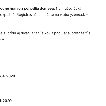
dné hranie z pohodlia domova.
Na hráčov čaká
 bezplatné. Registrovať sa môžete na webe yzone.sk –
si prídu aj diváci a fanúšikovia podujatia, pretože tí si
le:
4. 4. 2020
4. 2020