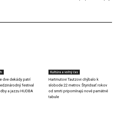
ch
Kultúra a voľný čas
še dve dekády patrí
Hartmutovi Tautzovi chýbalo k
dzinárodný festival
slobode 22 metrov. Štyridsať rokov
udby a jazzu HUDBA
od smrti pripomínajú nové pamätné
tabule