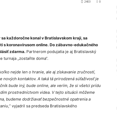
2403
0
Tumblr
ý sa každoročne konal v Bratislavskom kraji, sa
sti s koronavírusom online.
Do zábavno-edukačného
lásiť zdarma.
Partnerom podujatia je aj Bratislavský
ke turnaja „zostaňte doma“.
ľko nejde len o hranie, ale aj získavanie zručností,
 nových kontaktov. A taká tá prirodzená súťaživosť je
čník bude iný, bude online, ale verím, že si všetci prídu
udím prostredníctvom videa. V tejto situácii môžeme
ma, budeme dodržiavať bezpečnostné opatrenia a
aniu
,“ vyjadril sa predseda Bratislavského