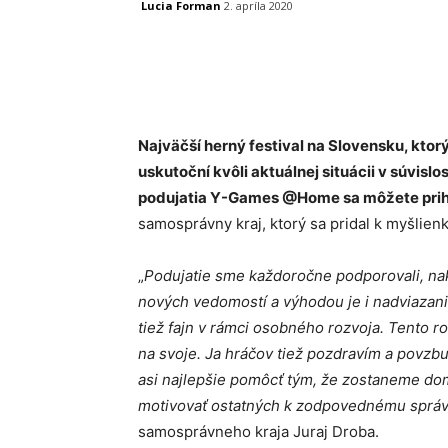
Lucia Forman
2. apríla 2020
Facebook
X
Linkedin
Najväčší herný festival na Slovensku, ktor
uskutoční kvôli aktuálnej situácii v súvislo
podujatia Y-Games @Home sa môžete prih
samosprávny kraj, ktorý sa pridal k myšlien
„
Podujatie sme každoročne podporovali, nako
nových vedomostí a výhodou je i nadviazanie
tiež fajn v rámci osobného rozvoja. Tento ro
na svoje. Ja hráčov tiež pozdravím a povzb
asi najlepšie pomôcť tým, že zostaneme do
motivovať ostatných k zodpovednému správ
samosprávneho kraja Juraj Droba.