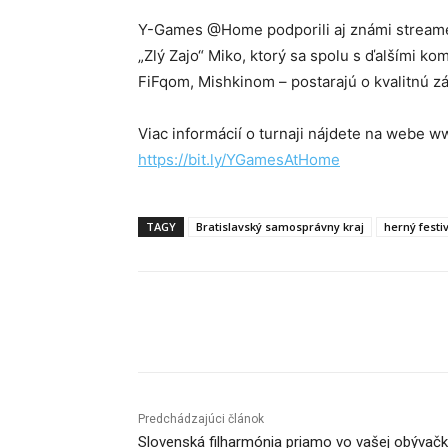
Y-Games @Home podporili aj známi streamer
„Zlý Zajo“ Miko, ktorý sa spolu s ďalšími 
FiFqom, Mishkinom – postarajú o kvalitnú z
Viac informácií o turnaji nájdete na webe ww
https://bit.ly/YGamesAtHome
TAGY
Bratislavský samosprávny kraj
herný festi
Facebook
X
Linkedin
Predchádzajúci článok
Slovenská filharmónia priamo vo vašej obývač