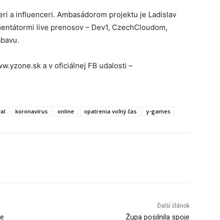
i a influenceri. Ambasádorom projektu je Ladislav
komentátormi live prenosov – Dev1, CzechCloudom,
ábavu.
w.yzone.sk a v oficiálnej FB udalosti –
val
koronavírus
online
opatrenia voľný čas
y-games
Tumblr
Ďalší článok
ke
Župa posilnila spoje