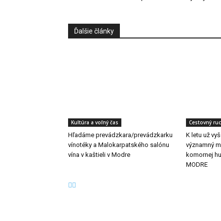
Ďalšie články
Kultúra a voľný čas
Cestovný ru
Hľadáme prevádzkara/prevádzkarku
K letu už vy
vínotéky a Malokarpatského salónu
významný me
vína v kaštieli v Modre
komornej h
MODRE