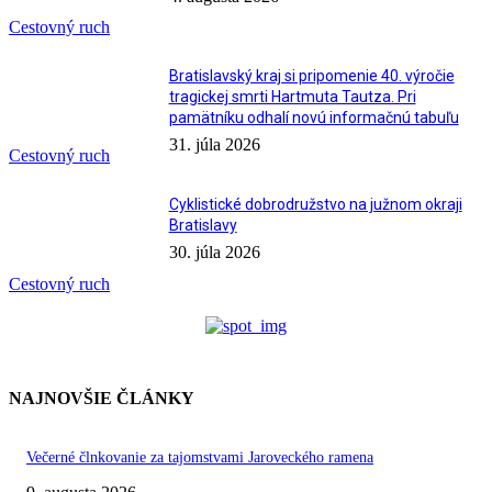
Cestovný ruch
Bratislavský kraj si pripomenie 40. výročie
tragickej smrti Hartmuta Tautza. Pri
pamätníku odhalí novú informačnú tabuľu
31. júla 2026
Cestovný ruch
Cyklistické dobrodružstvo na južnom okraji
Bratislavy
30. júla 2026
Cestovný ruch
NAJNOVŠIE ČLÁNKY
Večerné člnkovanie za tajomstvami Jaroveckého ramena