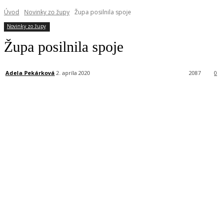
Úvod
Novinky zo župy
Župa posilnila spoje
Novinky zo župy
Župa posilnila spoje
Adela Pekárková
2. apríla 2020
2087
0
Facebook
X
Linkedin
Tumblr