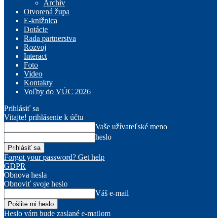
Archív
Otvorená župa
E-knižnica
Dotácie
Rada partnerstva
Rozvoj
Interact
Foto
Video
Kontakty
Voľby do VÚC 2026
Prihlásiť sa
Vitajte! prihlásenie k účtu
Vaše užívateľské meno
heslo
Forgot your password? Get help
GDPR
Obnova hesla
Obnoviť svoje heslo
Váš e-mail
Heslo vám bude zaslané e-mailom