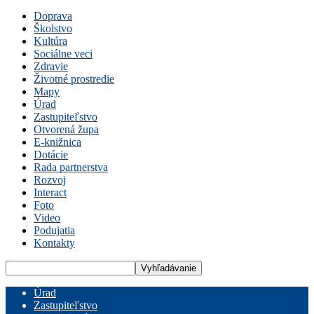
Doprava
Školstvo
Kultúra
Sociálne veci
Zdravie
Životné prostredie
Mapy
Úrad
Zastupiteľstvo
Otvorená župa
E-knižnica
Dotácie
Rada partnerstva
Rozvoj
Interact
Foto
Video
Podujatia
Kontakty
Úrad
Zastupiteľstvo