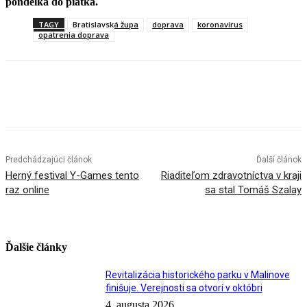
pondelka do piatka.
TAGY
Bratislavská župa
doprava
koronavírus
opatrenia doprava
Facebook
X
Linkedin
Tumblr
Predchádzajúci článok
Ďalší článok
Herný festival Y-Games tento
Riaditeľom zdravotníctva v kraji
raz online
sa stal Tomáš Szalay
Ďalšie články
Revitalizácia historického parku v Malinove
finišuje. Verejnosti sa otvorí v októbri
4. augusta 2026