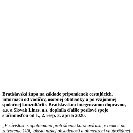
Bratislavská župa na základe pripomienok cestujúcich,
informácií od vodičov, osobnej obhliadky a po vzájomnej
spoločnej konzultácii s Bratislavskou integrovanou dopravou,
a.s. a Slovak Lines, a.s. doplnila ďalšie posilové spoje
s účinnosťou od 1., 2. resp. 3. apríla 2020.
„
V súvislosti s opatreniami proti šíreniu koronavírusu, v reakcii na
zatvorenie škôl, takisto nízkej obsadenosti a obmedzení vnútroštátnej