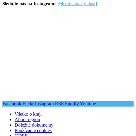
Sledujte nás na Instagrame
@bratislavsky_kraj
Facebook
Flickr
Instagram
RSS
Spotify
Youtube
Všetko o kraji
About region
Dôležité dokumenty
Používanie cookies
GDPR