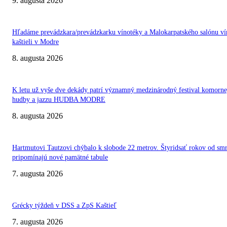
9. augusta 2026
Hľadáme prevádzkara/prevádzkarku vínotéky a Malokarpatského salónu ví
kaštieli v Modre
8. augusta 2026
K letu už vyše dve dekády patrí významný medzinárodný festival komorne
hudby a jazzu HUDBA MODRE
8. augusta 2026
Hartmutovi Tautzovi chýbalo k slobode 22 metrov. Štyridsať rokov od smr
pripomínajú nové pamätné tabule
7. augusta 2026
Grécky týždeň v DSS a ZpS Kaštieľ
7. augusta 2026