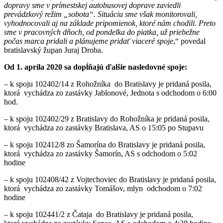
dopravy sme v prímestskej autobusovej doprave zaviedli
prevádzkový režim „sobota“. Situáciu sme však monitorovali,
vyhodnocovali aj na základe pripomienok, ktoré nám chodili. Preto
sme v pracovných dňoch, od pondelka do piatka, už priebežne
počas marca pridali a plánujeme pridať viaceré spoje
,“ povedal
bratislavský župan Juraj Droba.
Od 1. apríla 2020 sa dopĺňajú ďalšie nasledovné spoje:
– k spoju 102402/14 z Rohožníka do Bratislavy je pridaná posila,
ktorá vychádza zo zastávky Jablonové, Jednota s odchodom o 6:00
hod.
– k spoju 102402/29 z Bratislavy do Rohožníka je pridaná posila,
ktorá vychádza zo zastávky Bratislava, AS o 15:05 po Stupavu
– k spoju 102412/8 zo Šamorína do Bratislavy je pridaná posila,
ktorá vychádza zo zastávky Šamorín, AS s odchodom o 5:02
hodine
– k spoju 102408/42 z Vojtechoviec do Bratislavy je pridaná posila,
ktorá vychádza zo zastávky Tomášov, mlyn odchodom o 7:02
hodine
– k spoju 102441/2 z Čataja do Bratislavy je pridaná posila,