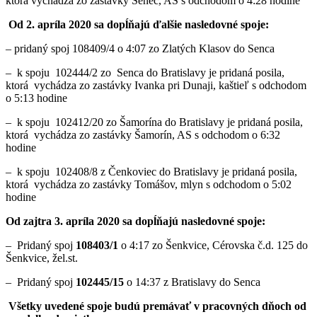
ktorá vychádza zo zastávky Senec, AS s odchodom o 4:28 hodine
Od 2. apríla 2020 sa dopĺňajú ďalšie nasledovné spoje:
– pridaný spoj 108409/4 o 4:07 zo Zlatých Klasov do Senca
– k spoju 102444/2 zo Senca do Bratislavy je pridaná posila,
ktorá vychádza zo zastávky Ivanka pri Dunaji, kaštieľ s odchodom
o 5:13 hodine
– k spoju 102412/20 zo Šamorína do Bratislavy je pridaná posila,
ktorá vychádza zo zastávky Šamorín, AS s odchodom o 6:32
hodine
– k spoju 102408/8 z Čenkoviec do Bratislavy je pridaná posila,
ktorá vychádza zo zastávky Tomášov, mlyn s odchodom o 5:02
hodine
Od zajtra 3. apríla 2020 sa dopĺňajú nasledovné spoje:
– Pridaný spoj
108403/1
o 4:17 zo Šenkvice, Cérovska č.d. 125 do
Šenkvice, žel.st.
– Pridaný spoj
102445/15
o 14:37 z Bratislavy do Senca
Všetky uvedené spoje budú premávať v pracovných dňoch od