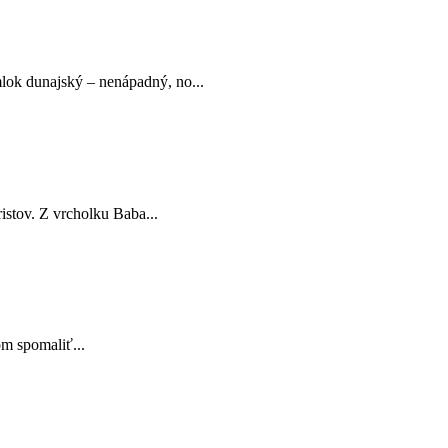
mlok dunajský – nenápadný, no...
stov. Z vrcholku Baba...
m spomaliť...