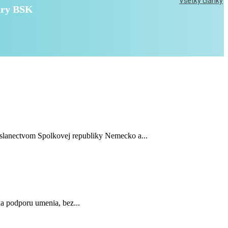
Všetky články
túry BSK
vyslanectvom Spolkovej republiky Nemecko a...
a podporu umenia, bez...