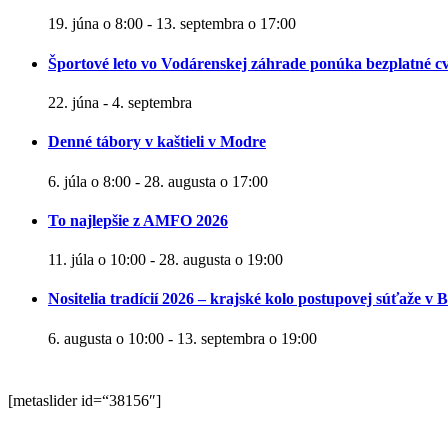
19. júna o 8:00
-
13. septembra o 17:00
Športové leto vo Vodárenskej záhrade ponúka bezplatné cv
22. júna
-
4. septembra
Denné tábory v kaštieli v Modre
6. júla o 8:00
-
28. augusta o 17:00
To najlepšie z AMFO 2026
11. júla o 10:00
-
28. augusta o 19:00
Nositelia tradícií 2026 – krajské kolo postupovej súťaže v B
6. augusta o 10:00
-
13. septembra o 19:00
[metaslider id=“38156″]