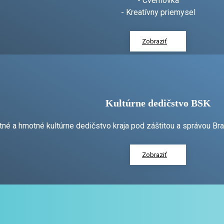
- Cvernovka
- Kreatívny priemysel
Zobraziť
Kultúrne dedičstvo BSK
é a hmotné kultúrne dedičstvo kraja pod záštitou a správou Br
Zobraziť