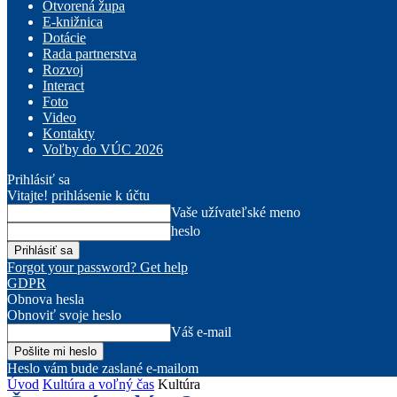
Otvorená župa
E-knižnica
Dotácie
Rada partnerstva
Rozvoj
Interact
Foto
Video
Kontakty
Voľby do VÚC 2026
Prihlásiť sa
Vitajte! prihlásenie k účtu
Vaše užívateľské meno
heslo
Forgot your password? Get help
GDPR
Obnova hesla
Obnoviť svoje heslo
Váš e-mail
Heslo vám bude zaslané e-mailom
Úvod
Kultúra a voľný čas
Kultúra