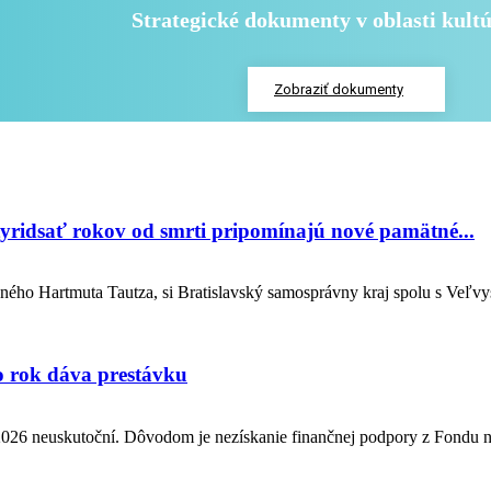
Strategické dokumenty v oblasti kul
Zobraziť dokumenty
tyridsať rokov od smrti pripomínajú nové pamätné...
-ročného Hartmuta Tautza, si Bratislavský samosprávny kraj spolu s Veľ
to rok dáva prestávku
 2026 neuskutoční. Dôvodom je nezískanie finančnej podpory z Fondu n