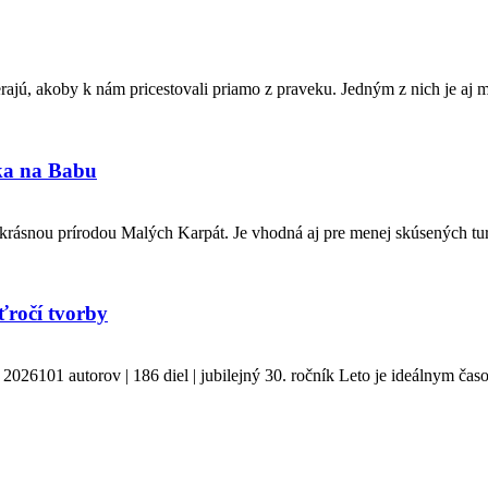
ajú, akoby k nám pricestovali priamo z praveku. Jedným z nich je aj 
nka na Babu
rásnou prírodou Malých Karpát. Je vhodná aj pre menej skúsených turi
ťročí tvorby
101 autorov | 186 diel | jubilejný 30. ročník Leto je ideálnym časo