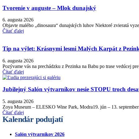
Tvorenie v auguste – Mlok dunajský
6. augusta 2026
Objavte malého „dinosaura“ dunajských luhov Niektoré zvieratá vyzer
Čítať ďalej
Tip na výlet: Krásnymi lesmi Malých Karpát z Pezi
6. augusta 2026
Pozývame vás na prechádzku z Pezinka na Babu po trase vedúcej prek
Čítať ďalej
Jubilejný Salón výtvarníkov nesie STOPU troch desa
5. augusta 2026
Zoya Museum – ELESKO Wine Park, Modra19. jún – 13. september 2026
Čítať ďalej
Kalendár podujatí
Salón výtvarníkov 2026