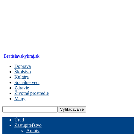
Bratislavskykraj.sk
Doprava
Školstvo
Kultúra
Sociálne veci
Zdravie
Životné prostredie
Mapy
Úrad
Zastupiteľstvo
Archív