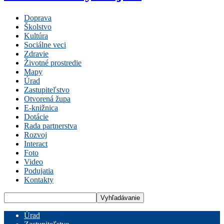
Doprava
Školstvo
Kultúra
Sociálne veci
Zdravie
Životné prostredie
Mapy
Úrad
Zastupiteľstvo
Otvorená župa
E-knižnica
Dotácie
Rada partnerstva
Rozvoj
Interact
Foto
Video
Podujatia
Kontakty
Úrad