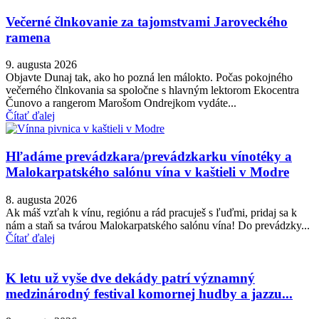
Večerné člnkovanie za tajomstvami Jaroveckého
ramena
9. augusta 2026
Objavte Dunaj tak, ako ho pozná len málokto. Počas pokojného
večerného člnkovania sa spoločne s hlavným lektorom Ekocentra
Čunovo a rangerom Marošom Ondrejkom vydáte...
Čítať ďalej
Hľadáme prevádzkara/prevádzkarku vínotéky a
Malokarpatského salónu vína v kaštieli v Modre
8. augusta 2026
Ak máš vzťah k vínu, regiónu a rád pracuješ s ľuďmi, pridaj sa k
nám a staň sa tvárou Malokarpatského salónu vína! Do prevádzky...
Čítať ďalej
K letu už vyše dve dekády patrí významný
medzinárodný festival komornej hudby a jazzu...