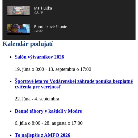
Malá Líška
05:19
Pondelkové čítanie
28:47
Kalendár podujatí
Nomen Omen
20:44
Salón výtvarníkov 2026
Chrabrý hrnčiar
10:47
19. júna o 8:00
-
13. septembra o 17:00
Športové leto vo Vodárenskej záhrade ponúka bezplatné
Lakiho mestečko
cvičenia pre verejnosť
06:54
22. júna
-
4. septembra
Ži vo mne a usmievaj sa! 2časť
20:13
Denné tábory v kaštieli v Modre
6. júla o 8:00
-
28. augusta o 17:00
To najlepšie z AMFO 2026