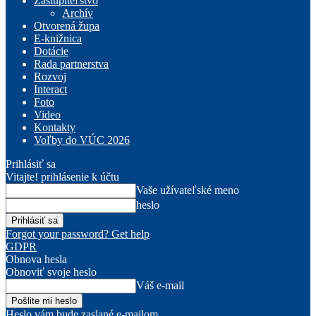
Zastupiteľstvo
Archív
Otvorená župa
E-knižnica
Dotácie
Rada partnerstva
Rozvoj
Interact
Foto
Video
Kontakty
Voľby do VÚC 2026
Prihlásiť sa
Vitajte! prihlásenie k účtu
Vaše užívateľské meno
heslo
Forgot your password? Get help
GDPR
Obnova hesla
Obnoviť svoje heslo
Váš e-mail
Heslo vám bude zaslané e-mailom