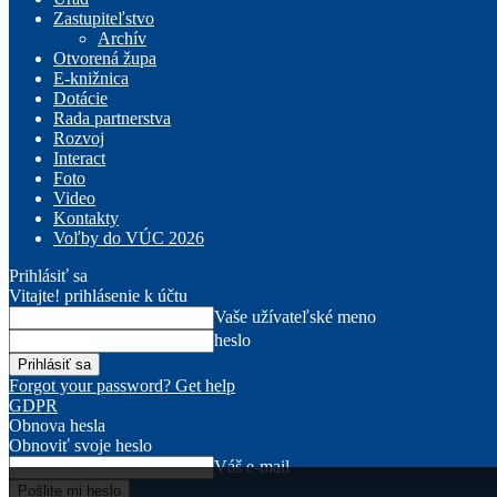
Zastupiteľstvo
Archív
Otvorená župa
E-knižnica
Dotácie
Rada partnerstva
Rozvoj
Interact
Foto
Video
Kontakty
Voľby do VÚC 2026
Prihlásiť sa
Vitajte! prihlásenie k účtu
Vaše užívateľské meno
heslo
Forgot your password? Get help
GDPR
Obnova hesla
Obnoviť svoje heslo
Váš e-mail