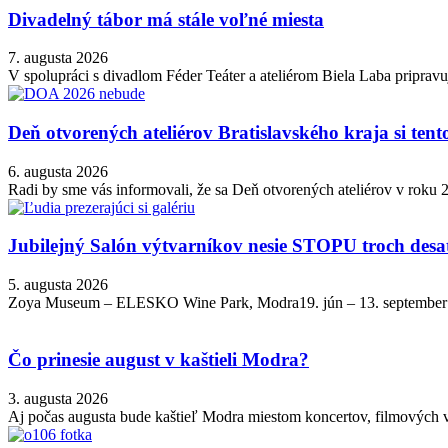
Divadelný tábor má stále voľné miesta
7. augusta 2026
V spolupráci s divadlom Féder Teáter a ateliérom Biela Laba pripravu
Deň otvorených ateliérov Bratislavského kraja si ten
6. augusta 2026
Radi by sme vás informovali, že sa Deň otvorených ateliérov v roku
Jubilejný Salón výtvarníkov nesie STOPU troch desa
5. augusta 2026
Zoya Museum – ELESKO Wine Park, Modra19. jún – 13. september 2026
Čo prinesie august v kaštieli Modra?
3. augusta 2026
Aj počas augusta bude kaštieľ Modra miestom koncertov, filmových veče