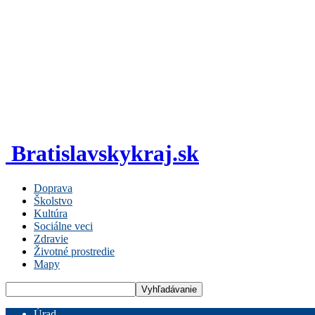
Bratislavskykraj.sk
Doprava
Školstvo
Kultúra
Sociálne veci
Zdravie
Životné prostredie
Mapy
Úrad