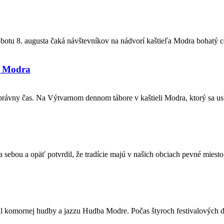
sobotu 8. augusta čaká návštevníkov na nádvorí kaštieľa Modra bohatý c
li Modra
 správny čas. Na Výtvarnom dennom tábore v kaštieli Modra, ktorý sa usk
ou a opäť potvrdil, že tradície majú v našich obciach pevné miesto. 
al komornej hudby a jazzu Hudba Modre. Počas štyroch festivalových dn