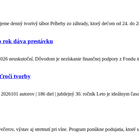
jeme denný tvorivý tábor Príbehy zo záhrady, ktorý deťom od 24. do 28.
to rok dáva prestávku
 2026 neuskutoční. Dôvodom je nezískanie finančnej podpory z Fondu n
ťročí tvorby
101 autorov | 186 diel | jubilejný 30. ročník Leto je ideálnym časo
rov, výstav aj stretnutí pri víne. Program ponúkne podujatia, ktoré sa 