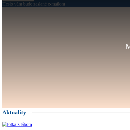
Heslo vám bude zaslané e-mailom
M
Aktuality