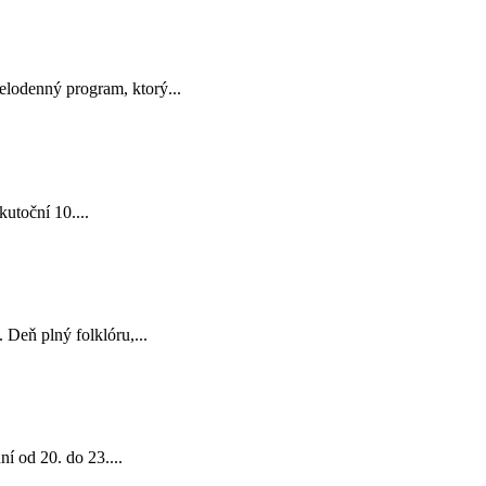
elodenný program, ktorý...
utoční 10....
Deň plný folklóru,...
í od 20. do 23....