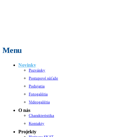
Menu
Novinky
Pozvánky
Postupové súťaže
Podujatia
Fotogaléria
Videogaléria
O nás
Charakteristika
Kontakty
Projekty
Heritage SKAT