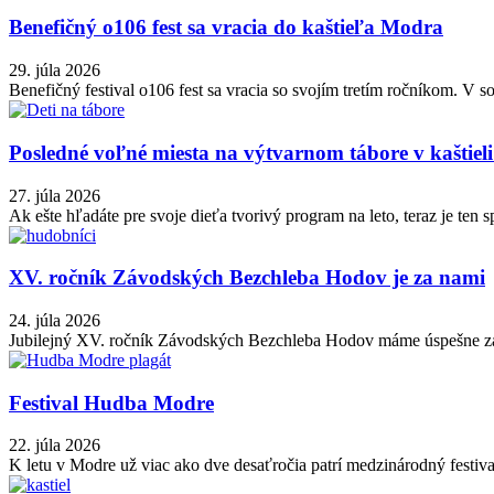
Benefičný o106 fest sa vracia do kaštieľa Modra
29. júla 2026
Benefičný festival o106 fest sa vracia so svojím tretím ročníkom. V 
Posledné voľné miesta na výtvarnom tábore v kaštie
27. júla 2026
Ak ešte hľadáte pre svoje dieťa tvorivý program na leto, teraz je ten
XV. ročník Závodských Bezchleba Hodov je za nami
24. júla 2026
Jubilejný XV. ročník Závodských Bezchleba Hodov máme úspešne za seb
Festival Hudba Modre
22. júla 2026
K letu v Modre už viac ako dve desaťročia patrí medzinárodný festiv