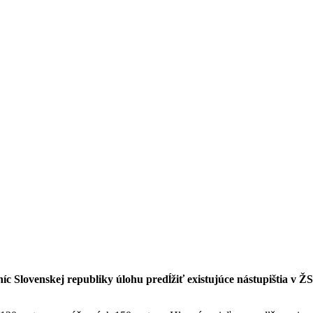
níc Slovenskej republiky úlohu predĺžiť existujúce nástupištia v