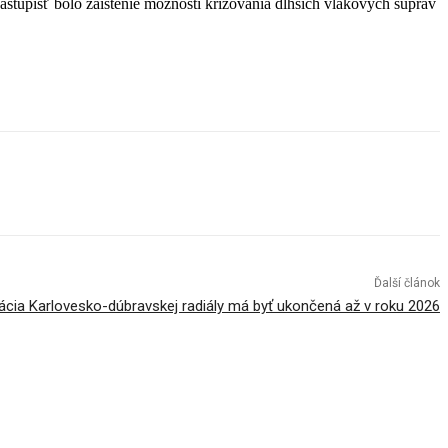
tupíšť bolo zaistenie možnosti križovania dlhších vlakových súprav
Ďalší článok
cia Karlovesko-dúbravskej radiály má byť ukončená až v roku 2026