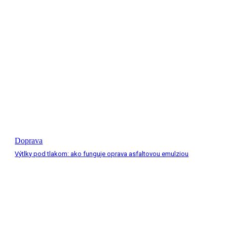
Doprava
Výtlky pod tlakom: ako funguje oprava asfaltovou emulziou