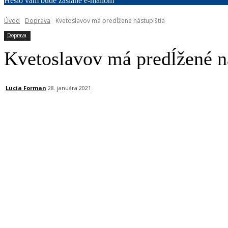
Heslo vám bude zaslané e-mailom
Úvod
Doprava
Kvetoslavov má predĺžené nástupištia
Doprava
Kvetoslavov má predĺžené ná
Lucia Forman
28. januára 2021
Facebook
X
Linkedin
Tumblr