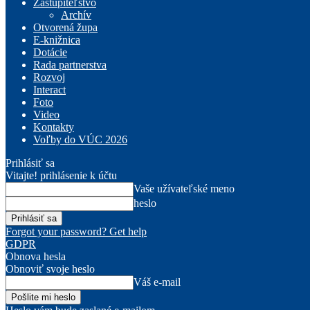
Zastupiteľstvo
Archív
Otvorená župa
E-knižnica
Dotácie
Rada partnerstva
Rozvoj
Interact
Foto
Video
Kontakty
Voľby do VÚC 2026
Prihlásiť sa
Vitajte! prihlásenie k účtu
Vaše užívateľské meno
heslo
Forgot your password? Get help
GDPR
Obnova hesla
Obnoviť svoje heslo
Váš e-mail