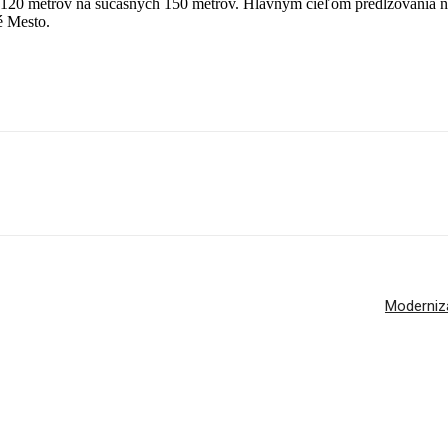
 120 metrov na súčasných 150 metrov. Hlavným cieľom predlžovania nás
é Mesto.
Modernizá