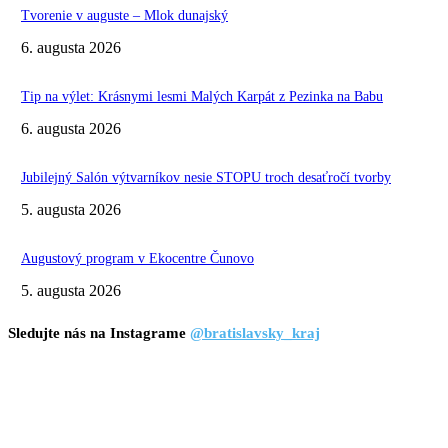
Tvorenie v auguste – Mlok dunajský
6. augusta 2026
Tip na výlet: Krásnymi lesmi Malých Karpát z Pezinka na Babu
6. augusta 2026
Jubilejný Salón výtvarníkov nesie STOPU troch desaťročí tvorby
5. augusta 2026
Augustový program v Ekocentre Čunovo
5. augusta 2026
Sledujte nás na Instagrame
@bratislavsky_kraj