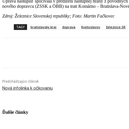
Úprava nástupíšť spočívala v predĺžení nástupnej hrany z pôvodných
nového dopravcu (ZSSK a ÖBB) na trati Komárno – Bratislava-Nov
Zdroj: Železnice Slovenskej republiky; Foto: Martin Fačkovec
TAGY
bratislavsky kraj
doprava
Kvetoslavov
železnice SR
Facebook
X
Linkedin
Tumblr
Predchádzajúci článok
Nová infolinka k očkovaniu
Ďalšie články