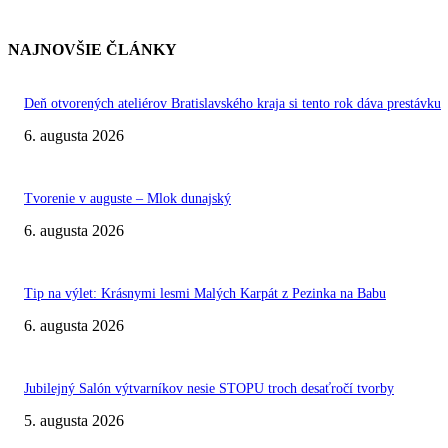
NAJNOVŠIE ČLÁNKY
Deň otvorených ateliérov Bratislavského kraja si tento rok dáva prestávku
6. augusta 2026
Tvorenie v auguste – Mlok dunajský
6. augusta 2026
Tip na výlet: Krásnymi lesmi Malých Karpát z Pezinka na Babu
6. augusta 2026
Jubilejný Salón výtvarníkov nesie STOPU troch desaťročí tvorby
5. augusta 2026