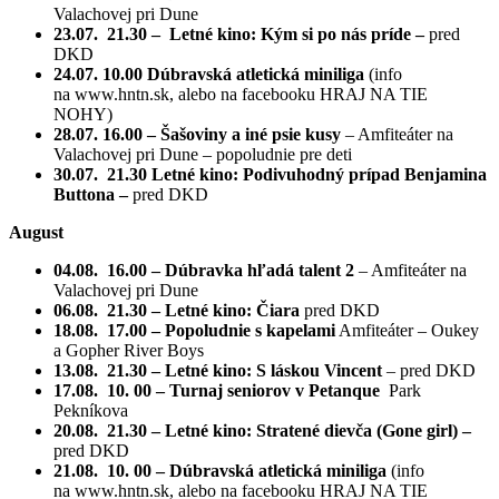
Valachovej pri Dune
23.07. 21.30 – Letné kino: Kým si po nás príde –
pred
DKD
24.07. 10.00
Dúbravská atletická miniliga
(info
na www.hntn.sk, alebo na facebooku HRAJ NA TIE
NOHY)
28.07. 16.00 – Šašoviny a iné psie kusy
– Amfiteáter na
Valachovej pri Dune – popoludnie pre deti
30.07. 21.30 Letné kino: Podivuhodný prípad Benjamina
Buttona –
pred DKD
August
04.08. 16.00 – Dúbravka hľadá talent 2
– Amfiteáter na
Valachovej pri Dune
06.08. 21.30 – Letné kino: Čiara
pred DKD
18.08. 17.00 – Popoludnie s kapelami
Amfiteáter – Oukey
a Gopher River Boys
13.08. 21.30 – Letné kino: S láskou Vincent
– pred DKD
17.08. 10. 00 – Turnaj seniorov v Petanque ­
Park
Pekníkova
20.08. 21.30 – Letné kino: Stratené dievča (Gone girl) –
pred DKD
21.08. 10. 00 – Dúbravská atletická miniliga
(info
na www.hntn.sk, alebo na facebooku HRAJ NA TIE