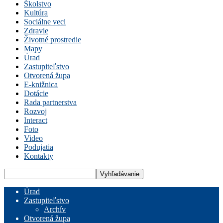
Školstvo
Kultúra
Sociálne veci
Zdravie
Životné prostredie
Mapy
Úrad
Zastupiteľstvo
Otvorená župa
E-knižnica
Dotácie
Rada partnerstva
Rozvoj
Interact
Foto
Video
Podujatia
Kontakty
Úrad
Zastupiteľstvo
Archív
Otvorená župa