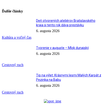
Ďalšie články
Deň otvorených ateliérov Bratislavského
kraja si tento rok dáva prestávku
6. augusta 2026
Kultúra a voľný čas
Tvorenie v auguste – Mlok dunajský
6. augusta 2026
Cestovný ruch
Tip na výlet: Krásnymi lesmi Malých Karpát z
Pezinka na Babu
6. augusta 2026
Cestovný ruch