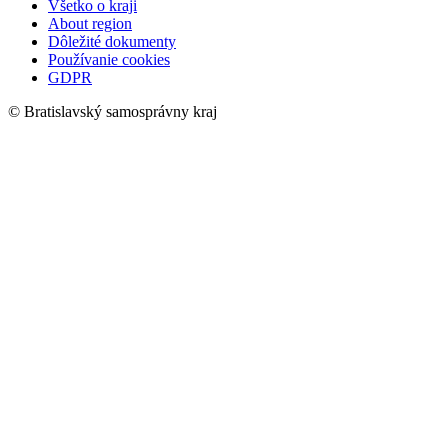
Všetko o kraji
About region
Dôležité dokumenty
Používanie cookies
GDPR
© Bratislavský samosprávny kraj