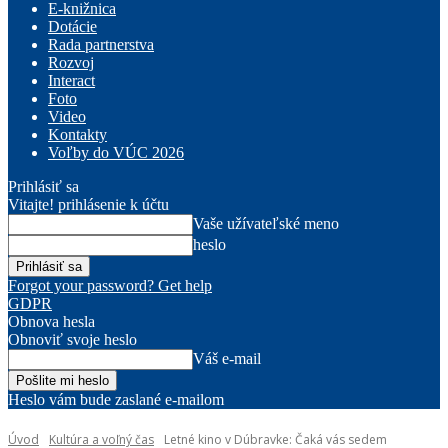
E-knižnica
Dotácie
Rada partnerstva
Rozvoj
Interact
Foto
Video
Kontakty
Voľby do VÚC 2026
Prihlásiť sa
Vitajte! prihlásenie k účtu
Vaše užívateľské meno
heslo
Forgot your password? Get help
GDPR
Obnova hesla
Obnoviť svoje heslo
Váš e-mail
Heslo vám bude zaslané e-mailom
Úvod
Kultúra a voľný čas
Letné kino v Dúbravke: Čaká vás sedem