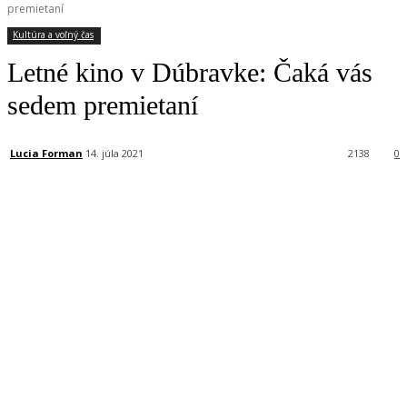
premietaní
Kultúra a voľný čas
Letné kino v Dúbravke: Čaká vás
sedem premietaní
Lucia Forman
14. júla 2021
2138
0
Facebook
X
Linkedin
Tumblr