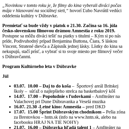
„Novinkou v tomto roku je, že filmy do kina vyberali diváci počas
mája v hlasovaní na sociálnej sieti,“
hovorí Ľubo Navrátil vedúci
oddelenia kultúry v Dúbravke.
Premietať sa bude vždy v piatok o 21.30. Začína sa 16. júla
česko-slovenskou filmovou drámou Amnestia z roku 2019.
Postupne sa môžu diváci tešiť na piatky s titulmi – Kým si po nás
príde, Podivuhodný prípad Benjamina Buttona, Čiara, S láskou
Vincent, Stratené dievča a Zápisník jednej lásky. Lístky do kina sa
nekupujú, stačí prísť, a vybrať si to svoje miesto pre filmový večer
s Dúbravčanmi.
Program Kultúrneho leta v Dúbravke
Júl
03.07. 10.00 – Daj to do koša
– Športový areál Britskej
školy – súťaž o najlepšieho strelca na basketbalový kôš
14.07. 17.00 – Popoludnie s ľudovkami
– Amfiteáter na
Valachovej pri Dune Dúbravanka a Veselá muzika
16.07. 21.30 -Letné kino: Amnestia –
pred DKD
17.07. 15.00 Šprint Dúbravským chodníkom –
Pešia zóna
za Brestovkou – hntn.sk (info na www.hntn.sk, alebo na
facebooku HRAJ NA TIE NOHY)
21.07. 16.00 – Dúbravka hľadá talent 1
– Amfiteáter na