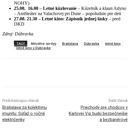
NOHY)
25.08. 16.00 – Letné kúzlovanie
– Kúzelník a klaun Adyno
– Amfiteáter na Valachovej pri Dune – popoludnie pre deti
27.08. 21.30 – Letné kino: Zápisník jednej lásky
– pred
DKD
Zdroj: Dúbravka
TAGY
Aktuálne správy
Bratislava
Dúbravka
letné kino
letné kino v Dúbravke
Facebook
X
Linkedin
Tumblr
Predchádzajúci článok
Ďalší článok
Bratislava za kolektívnu
Priechody pre chodcov v
imunitu: Súťaž o ročné
Karlovej Vsi budú bezpečnejšie
električenky
a bezbariérové