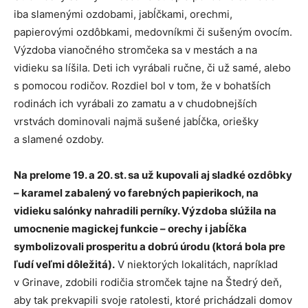
iba slamenými ozdobami, jabĺčkami, orechmi,
papierovými ozdôbkami, medovníkmi či sušeným ovocím.
Výzdoba vianočného stromčeka sa v mestách a na
vidieku sa líšila. Deti ich vyrábali ručne, či už samé, alebo
s pomocou rodičov. Rozdiel bol v tom, že v bohatších
rodinách ich vyrábali zo zamatu a v chudobnejších
vrstvách dominovali najmä sušené jabĺčka, oriešky
a slamené ozdoby.
Na prelome 19. a 20. st. sa už kupovali aj sladké ozdôbky
– karamel zabalený vo farebných papierikoch, na
vidieku salónky nahradili perníky. Výzdoba slúžila na
umocnenie magickej funkcie – orechy i jabĺčka
symbolizovali prosperitu a dobrú úrodu (ktorá bola pre
ľudí veľmi dôležitá).
V niektorých lokalitách, napríklad
v Grinave, zdobili rodičia stromček tajne na Štedrý deň,
aby tak prekvapili svoje ratolesti, ktoré prichádzali domov