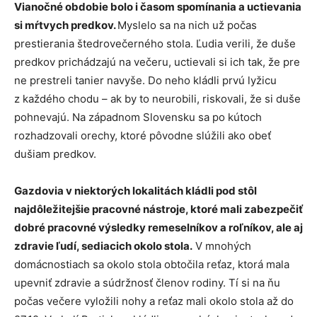
Vianočné obdobie bolo i časom spomínania a uctievania
si mŕtvych predkov.
Myslelo sa na nich už počas
prestierania štedrovečerného stola. Ľudia verili, že duše
predkov prichádzajú na večeru, uctievali si ich tak, že pre
ne prestreli tanier navyše. Do neho kládli prvú lyžicu
z každého chodu – ak by to neurobili, riskovali, že si duše
pohnevajú. Na západnom Slovensku sa po kútoch
rozhadzovali orechy, ktoré pôvodne slúžili ako obeť
dušiam predkov.
Gazdovia v niektorých lokalitách kládli pod stôl
najdôležitejšie pracovné nástroje, ktoré mali zabezpečiť
dobré pracovné výsledky remeselníkov a roľníkov, ale aj
zdravie ľudí, sediacich okolo stola.
V mnohých
domácnostiach sa okolo stola obtočila reťaz, ktorá mala
upevniť zdravie a súdržnosť členov rodiny. Tí si na ňu
počas večere vyložili nohy a reťaz mali okolo stola až do