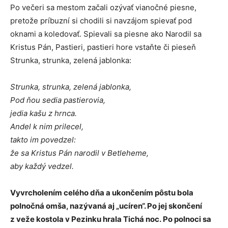
Po večeri sa mestom začali ozývať vianočné piesne,
pretože príbuzní si chodili si navzájom spievať pod
oknami a koledovať. Spievali sa piesne ako Narodil sa
Kristus Pán, Pastieri, pastieri hore vstaňte či pieseň
Strunka, strunka, zelená jablonka:
Strunka, strunka, zelená jablonka,
Pod ňou sedia pastierovia,
jedia kašu z hrnca.
Andel k nim prilecel,
takto im povedzel:
že sa Kristus Pán narodil v Betleheme,
aby každý vedzel.
Vyvrcholením celého dňa a ukončením pôstu bola
polnočná omša, nazývaná aj „ucíren“. Po jej skončení
z veže kostola v Pezinku hrala Tichá noc. Po polnoci sa