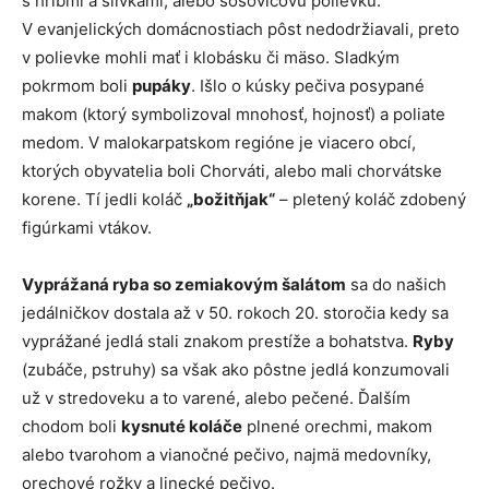
s hríbmi a slivkami, alebo šošovicovú polievku.
V evanjelických domácnostiach pôst nedodržiavali, preto
v polievke mohli mať i klobásku či mäso. Sladkým
pokrmom boli
pupáky
. Išlo o kúsky pečiva posypané
makom (ktorý symbolizoval mnohosť, hojnosť) a poliate
medom. V malokarpatskom regióne je viacero obcí,
ktorých obyvatelia boli Chorváti, alebo mali chorvátske
korene. Tí jedli koláč
„božitňjak“
– pletený koláč zdobený
figúrkami vtákov.
Vyprážaná ryba so zemiakovým šalátom
sa do našich
jedálničkov dostala až v 50. rokoch 20. storočia kedy sa
vyprážané jedlá stali znakom prestíže a bohatstva.
Ryby
(zubáče, pstruhy) sa však ako pôstne jedlá konzumovali
už v stredoveku a to varené, alebo pečené. Ďalším
chodom boli
kysnuté koláče
plnené orechmi, makom
alebo tvarohom a vianočné pečivo, najmä medovníky,
orechové rožky a linecké pečivo.