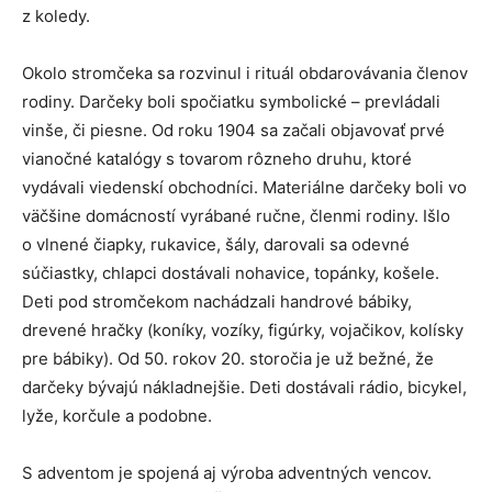
z koledy.
Okolo stromčeka sa rozvinul i rituál obdarovávania členov
rodiny. Darčeky boli spočiatku symbolické – prevládali
vinše, či piesne. Od roku 1904 sa začali objavovať prvé
vianočné katalógy s tovarom rôzneho druhu, ktoré
vydávali viedenskí obchodníci. Materiálne darčeky boli vo
väčšine domácností vyrábané ručne, členmi rodiny. Išlo
o vlnené čiapky, rukavice, šály, darovali sa odevné
súčiastky, chlapci dostávali nohavice, topánky, košele.
Deti pod stromčekom nachádzali handrové bábiky,
drevené hračky (koníky, vozíky, figúrky, vojačikov, kolísky
pre bábiky). Od 50. rokov 20. storočia je už bežné, že
darčeky bývajú nákladnejšie. Deti dostávali rádio, bicykel,
lyže, korčule a podobne.
S adventom je spojená aj výroba adventných vencov.