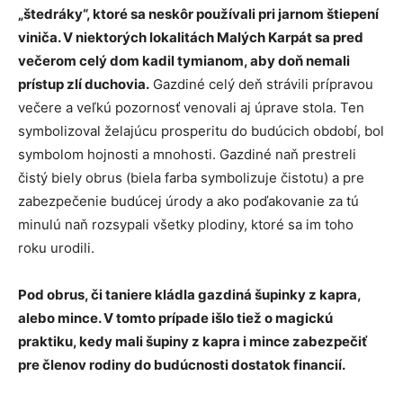
„štedráky“, ktoré sa neskôr používali pri jarnom štiepení
viniča. V niektorých lokalitách Malých Karpát sa pred
večerom celý dom kadil tymianom, aby doň nemali
prístup zlí duchovia.
Gazdiné celý deň strávili prípravou
večere a veľkú pozornosť venovali aj úprave stola. Ten
symbolizoval želajúcu prosperitu do budúcich období, bol
symbolom hojnosti a mnohosti. Gazdiné naň prestreli
čistý biely obrus (biela farba symbolizuje čistotu) a pre
zabezpečenie budúcej úrody a ako poďakovanie za tú
minulú naň rozsypali všetky plodiny, ktoré sa im toho
roku urodili.
Pod obrus, či taniere kládla gazdiná šupinky z kapra,
alebo mince. V tomto prípade išlo tiež o magickú
praktiku, kedy mali šupiny z kapra i mince zabezpečiť
pre členov rodiny do budúcnosti dostatok financií.