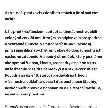
Ako si naši predkovia zdobili stromček a čo si pod ním
našli?
Už v predkresťanskom období sa domácnosti zdobili
zelenými vetvičkami, ktorým sa pripisovala prosperitná
a ochranná funkcia. Na túto tradíciu nadviazalo aj
prinášanie ihličnatých stromčekov do domácností a ich
následné zdobenie. Vianočný stromček, ktorý poznáme
ako symbol Vianoc, života, prosperity a zelene sa na
naše územie rozšíril z nemeckých a rakúskych miest.
Pôvodne sa už v 16. storočí predávali na trhoch
v Nemecku, odkiaľ sa dostali do domácností šľachty,
neskôr meštianstva a napokon sa v 19. storočí rozšíril aj
vo vidieckom prostredí.
Stromčeky sa zvykli vešať na strop a pôvodne sa zdobili