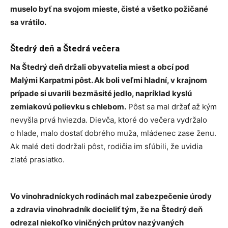
muselo byť na svojom mieste, čisté a všetko požičané
sa vrátilo.
Štedrý deň a Štedrá večera
Na Štedrý deň držali obyvatelia miest a obcí pod
Malými Karpatmi pôst. Ak boli veľmi hladní, v krajnom
prípade si uvarili bezmäsité jedlo, napríklad kyslú
zemiakovú polievku s chlebom.
Pôst sa mal držať až kým
nevyšla prvá hviezda. Dievča, ktoré do večera vydržalo
o hlade, malo dostať dobrého muža, mládenec zase ženu.
Ak malé deti dodržali pôst, rodičia im sľúbili, že uvidia
zlaté prasiatko.
Vo vinohradníckych rodinách mal zabezpečenie úrody
a zdravia vinohradník docieliť tým, že na Štedrý deň
odrezal niekoľko viničných prútov nazývaných