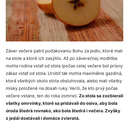
Záver večere patril poďakovaniu Bohu za jedlo, ktoré mali
na stole a ktoré ich zasýtilo. Až po záverečnej modlitbe
mohla rodina vstať od stola (počas celej večere bol prísny
zákaz vstať od stola. Urobiť tak mohla maximálne gazdiná,
ktorá všetkých okolo stola obsluhovala, alebo mali všetky
misky položené na dosah ruky. Verili, že kto prvý počas
večere vstane, ten do roka zomrie).
Zo stola sa zozbierali
všetky omrvinky, ktoré sa pridávali do osiva, aby bola
úroda štedrá rovnako, ako bola štedrá i večera. Zvyšky
z jedál dostávali i domáce zvieratá.