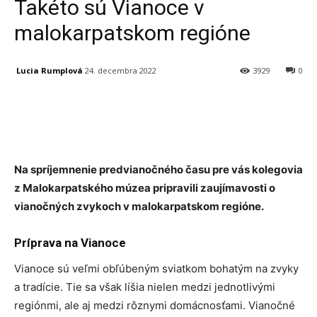
Takéto sú Vianoce v
malokarpatskom regióne
Lucia Rumplová
24. decembra 2022
3929
0
Facebook
X
Linkedin
Tumblr
Na spríjemnenie predvianočného času pre vás kolegovia
z Malokarpatského múzea pripravili zaujímavosti o
vianočných zvykoch v malokarpatskom regióne.
Príprava na Vianoce
Vianoce sú veľmi obľúbeným sviatkom bohatým na zvyky
a tradície. Tie sa však líšia nielen medzi jednotlivými
regiónmi, ale aj medzi rôznymi domácnosťami. Vianočné