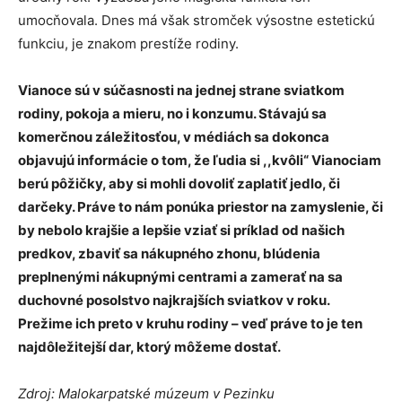
umocňovala. Dnes má však stromček výsostne estetickú
funkciu, je znakom prestíže rodiny.
Vianoce sú v súčasnosti na jednej strane sviatkom
rodiny, pokoja a mieru, no i konzumu. Stávajú sa
komerčnou záležitosťou, v médiách sa dokonca
objavujú informácie o tom, že ľudia si ,,kvôli“ Vianociam
berú pôžičky, aby si mohli dovoliť zaplatiť jedlo, či
darčeky. Práve to nám ponúka priestor na zamyslenie, či
by nebolo krajšie a lepšie vziať si príklad od našich
predkov, zbaviť sa nákupného zhonu, blúdenia
preplnenými nákupnými centrami a zamerať na sa
duchovné posolstvo najkrajších sviatkov v roku.
Prežime ich preto v kruhu rodiny – veď práve to je ten
najdôležitejší dar, ktorý môžeme dostať.
Zdroj: Malokarpatské múzeum v Pezinku