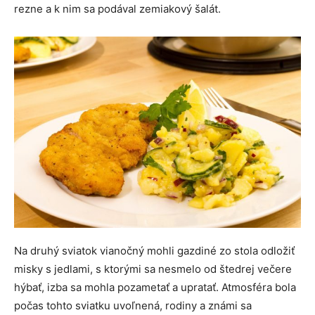
rezne a k nim sa podával zemiakový šalát.
Na druhý sviatok vianočný mohli gazdiné zo stola odložiť
misky s jedlami, s ktorými sa nesmelo od štedrej večere
hýbať, izba sa mohla pozametať a upratať. Atmosféra bola
počas tohto sviatku uvoľnená, rodiny a známi sa