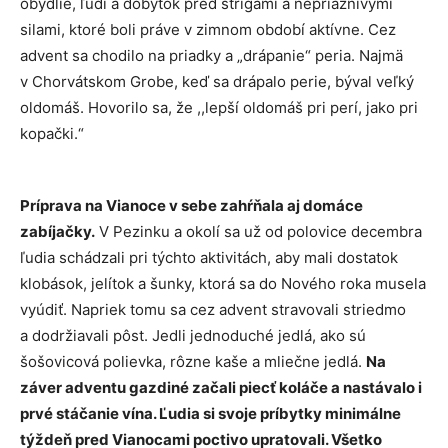
obydlie, ľudí a dobytok pred strigami a nepriaznivými
silami, ktoré boli práve v zimnom období aktívne. Cez
advent sa chodilo na priadky a „drápanie“ peria. Najmä
v Chorvátskom Grobe, keď sa drápalo perie, býval veľký
oldomáš. Hovorilo sa, že ,,lepší oldomáš pri perí, jako pri
kopački.“
Príprava na Vianoce v sebe zahŕňala aj domáce
zabíjačky.
V Pezinku a okolí sa už od polovice decembra
ľudia schádzali pri týchto aktivitách, aby mali dostatok
klobások, jelítok a šunky, ktorá sa do Nového roka musela
vyúdiť. Napriek tomu sa cez advent stravovali striedmo
a dodržiavali pôst. Jedli jednoduché jedlá, ako sú
šošovicová polievka, rôzne kaše a mliečne jedlá.
Na
záver adventu gazdiné začali piecť koláče a nastávalo i
prvé stáčanie vína. Ľudia si svoje príbytky minimálne
týždeň pred Vianocami poctivo upratovali. Všetko