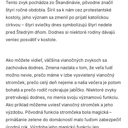
Tento zvyk pochádza zo Škandinávie, pôvodne značil
štyri ročné obdobia. Šíril sa k nám cez protestantské
kostoly, jeho význam sa zmenil po prijatí katolíckou
cirkvou – štyri sviečky dnes symbolizujú štyri nedele
pred Štedrým dňom. Dodnes si niektoré rodiny dávajú
veniec posvätiť v kostole.
Ako môžete vidieť, väčšina vianočných zvykoch sa
zachováva dodnes. Zmena nastala v tom, že veľa ľudí
možno nevie, prečo máme v izbe vysvietený vianočný
stromček, prečo celý deň nejeme a naša večera je potom
bohatá a prečo rodič rozkrajuje jabĺčko. Niektoré zvyky
pretrvávajú dodnes, no menia svoju významovú funkciu.
Ako príklad môžeme uviesť vianočný stromček a jeho
výzdobu. Pôvodná funkcia stromčeka bola magická –
prinášanie zelene do domácností malo ľuďom zabezpečiť
úrodný rok. Výzdoba jeho magickú funkciu len