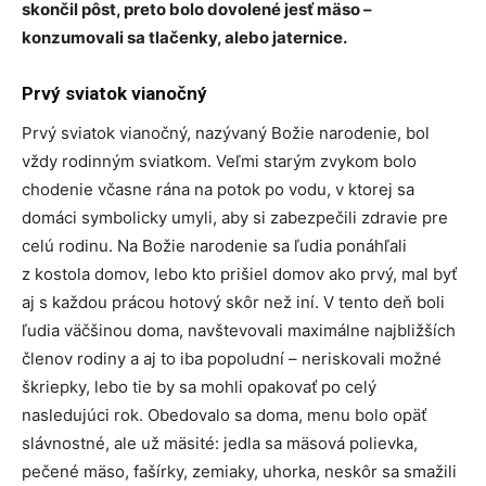
skončil pôst, preto bolo dovolené jesť mäso –
konzumovali sa tlačenky, alebo jaternice.
Prvý sviatok vianočný
Prvý sviatok vianočný, nazývaný Božie narodenie, bol
vždy rodinným sviatkom. Veľmi starým zvykom bolo
chodenie včasne rána na potok po vodu, v ktorej sa
domáci symbolicky umyli, aby si zabezpečili zdravie pre
celú rodinu. Na Božie narodenie sa ľudia ponáhľali
z kostola domov, lebo kto prišiel domov ako prvý, mal byť
aj s každou prácou hotový skôr než iní. V tento deň boli
ľudia väčšinou doma, navštevovali maximálne najbližších
členov rodiny a aj to iba popoludní – neriskovali možné
škriepky, lebo tie by sa mohli opakovať po celý
nasledujúci rok. Obedovalo sa doma, menu bolo opäť
slávnostné, ale už mäsité: jedla sa mäsová polievka,
pečené mäso, fašírky, zemiaky, uhorka, neskôr sa smažili