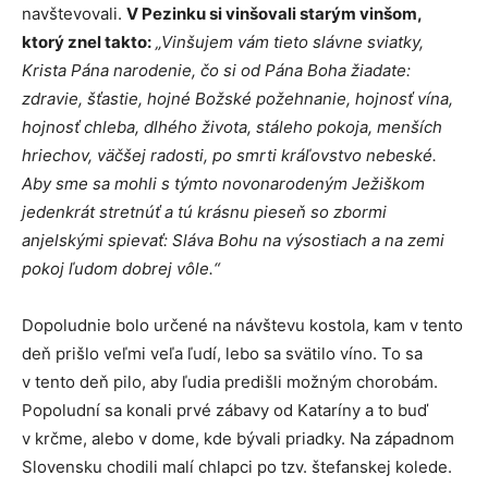
navštevovali.
V Pezinku si vinšovali starým vinšom,
ktorý znel takto:
„Vinšujem vám tieto slávne sviatky,
Krista Pána narodenie, čo si od Pána Boha žiadate:
zdravie, šťastie, hojné Božské požehnanie, hojnosť vína,
hojnosť chleba, dlhého života, stáleho pokoja, menších
hriechov, väčšej radosti, po smrti kráľovstvo nebeské.
Aby sme sa mohli s týmto novonarodeným Ježiškom
jedenkrát stretnúť a tú krásnu pieseň so zbormi
anjelskými spievať: Sláva Bohu na výsostiach a na zemi
pokoj ľudom dobrej vôle.“
Dopoludnie bolo určené na návštevu kostola, kam v tento
deň prišlo veľmi veľa ľudí, lebo sa svätilo víno. To sa
v tento deň pilo, aby ľudia predišli možným chorobám.
Popoludní sa konali prvé zábavy od Kataríny a to buď
v krčme, alebo v dome, kde bývali priadky. Na západnom
Slovensku chodili malí chlapci po tzv. štefanskej kolede.