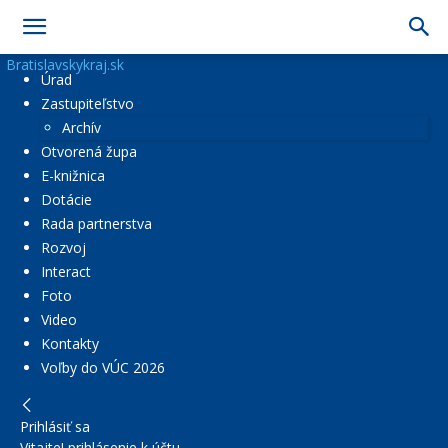
Bratislavskykraj.sk
Úrad
Zastupiteľstvo
Archív
Otvorená župa
E-knižnica
Dotácie
Rada partnerstva
Rozvoj
Interact
Foto
Video
Kontakty
Voľby do VÚC 2026
Prihlásiť sa
Vitajte! prihlásenie k účtu