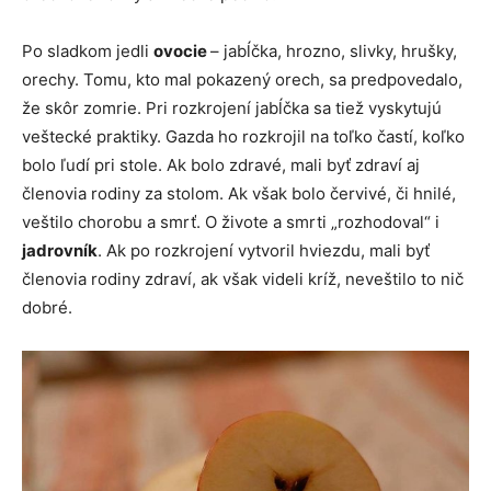
Po sladkom jedli
ovocie
– jabĺčka, hrozno, slivky, hrušky,
orechy. Tomu, kto mal pokazený orech, sa predpovedalo,
že skôr zomrie. Pri rozkrojení jabĺčka sa tiež vyskytujú
veštecké praktiky. Gazda ho rozkrojil na toľko častí, koľko
bolo ľudí pri stole. Ak bolo zdravé, mali byť zdraví aj
členovia rodiny za stolom. Ak však bolo červivé, či hnilé,
veštilo chorobu a smrť. O živote a smrti „rozhodoval“ i
jadrovník
. Ak po rozkrojení vytvoril hviezdu, mali byť
členovia rodiny zdraví, ak však videli kríž, neveštilo to nič
dobré.