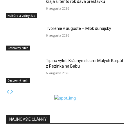
kraja si tento rok dáva prestávku
6. augusta 2026
Kultúra a voľný čas
Tvorenie v auguste – Mlok dunajský
6. augusta 2026
Cestovný ruch
Tip na výlet: Krásnymi lesmi Malých Karpát
z Pezinka na Babu
6. augusta 2026
Cestovný ruch
NAJNOVŠIE ČLÁNKY