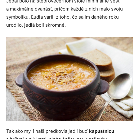
Jedál bolo na štedrovečernom stole minimálne šesť
a maximálne dvanásť, pričom každé z nich malo svoju
symboliku. Ľudia varili z toho, čo sa im daného roku
urodilo, jedlá boli skromné.
Tak ako my, i naši predkovia jedli buď
kapustnicu