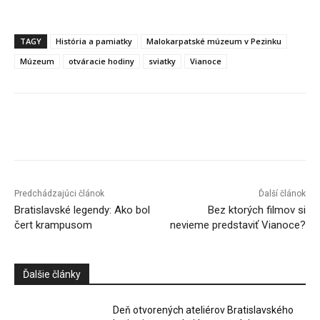
TAGY
História a pamiatky
Malokarpatské múzeum v Pezinku
Múzeum
otváracie hodiny
sviatky
Vianoce
Facebook
X
Linkedin
Tumblr
Predchádzajúci článok
Ďalší článok
Bratislavské legendy: Ako bol
Bez ktorých filmov si
čert krampusom
nevieme predstaviť Vianoce?
Ďalšie články
Deň otvorených ateliérov Bratislavského