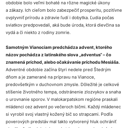
obdobie bolo veľmi bohaté na rôzne magické úkony
a zákazy. Ich cieľom bolo zabezpečiť prosperitu, pozitívne
ovplyvniť prírodu a zdravie ľudí i dobytka. Ľudia počas
sviatkov predpovedali, aká bude úroda, ktorá dievčina sa
vydá a či niekto z rodiny zomrie.
Samotným Vianociam predchádza advent, ktorého
názov pochádza z latinského slova „adventus“ – čo
znamená príchod, alebo očakávanie príchodu Mesiáša.
Adventné obdobie začína štyri nedele pred Štedrým
dňom a je zamerané na prípravu na Vianoce,
predovšetkým v duchovnom zmysle. Dôležité je celkové
stíšenie životného tempa, odstránenie zlozvykov a snaha
o urovnanie sporov. V malokarpatskom regióne praskali
mládenci cez advent po večeroch bičmi. Každý mládenec
si vyrobil svoj vlastný kožený bič so strapcami. Podľa
poverových predstáv mal takto vytvorený hluk ochrániť