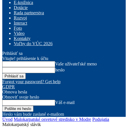
E-knižnica
Dotácie
Rada partnerstva
Rozvoj
Interact
Foto
Video
Kontakty
Voľby do VÚC 2026
Prihlásiť sa
Vitajte! prihlásenie k účtu
Vaše užívateľské meno
heslo
Forgot your password? Get help
GDPR
Obnova hesla
Obnoviť svoje heslo
Váš e-mail
Heslo vám bude zaslané e-mailom
Úvod
Malokarpatské osvetové stredisko v Modre
Podujatia
Malokarpatský slávik