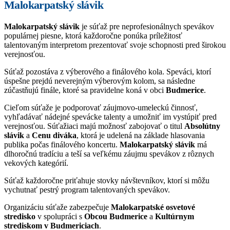
Malokarpatský slávik
Malokarpatský slávik
je súťaž pre neprofesionálnych spevákov
populárnej piesne, ktorá každoročne ponúka príležitosť
talentovaným interpretom prezentovať svoje schopnosti pred širokou
verejnosťou.
Súťaž pozostáva z výberového a finálového kola. Speváci, ktorí
úspešne prejdú neverejným výberovým kolom, sa následne
zúčastňujú finále, ktoré sa pravidelne koná v obci
Budmerice
.
Cieľom súťaže je podporovať záujmovo-umeleckú činnosť,
vyhľadávať nádejné spevácke talenty a umožniť im vystúpiť pred
verejnosťou. Súťažiaci majú možnosť zabojovať o titul
Absolútny
slávik
a
Cenu diváka
, ktorá je udelená na základe hlasovania
publika počas finálového koncertu.
Malokarpatský slávik
má
dlhoročnú tradíciu a teší sa veľkému záujmu spevákov z rôznych
vekových kategórií.
Súťaž každoročne priťahuje stovky návštevníkov, ktorí si môžu
vychutnať pestrý program talentovaných spevákov.
Organizáciu súťaže zabezpečuje
Malokarpatské osvetové
stredisko
v spolupráci s
Obcou Budmerice
a
Kultúrnym
strediskom v Budmericiach
.