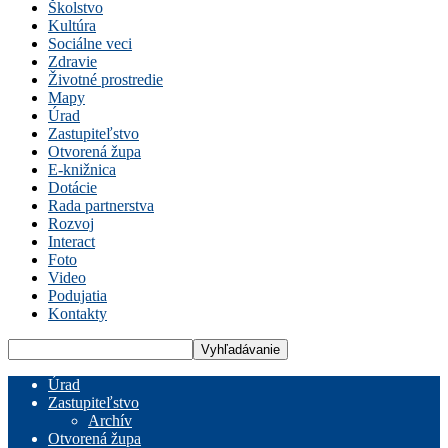
Školstvo
Kultúra
Sociálne veci
Zdravie
Životné prostredie
Mapy
Úrad
Zastupiteľstvo
Otvorená župa
E-knižnica
Dotácie
Rada partnerstva
Rozvoj
Interact
Foto
Video
Podujatia
Kontakty
Úrad
Zastupiteľstvo
Archív
Otvorená župa