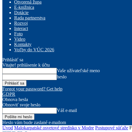
Otvorená župa
E-knižnica
Dotácie
Rada partnerstva
Rozvoj
Interact
Foto
Video
Kontakty
Voľby do VÚC 2026
Prihlásiť sa
Vitajte! prihlásenie k účtu
Vaše užívateľské meno
heslo
Forgot your password? Get help
GDPR
Obnova hesla
Obnoviť svoje heslo
Váš e-mail
Heslo vám bude zaslané e-mailom
Úvod
Malokarpatské osvetové stredisko v Modre
Postupové súťaže