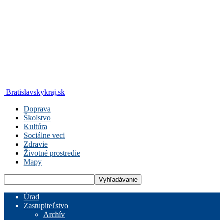
Bratislavskykraj.sk
Doprava
Školstvo
Kultúra
Sociálne veci
Zdravie
Životné prostredie
Mapy
Úrad
Zastupiteľstvo
Archív