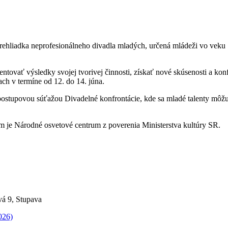
ehliadka neprofesionálneho divadla mladých, určená mládeži vo veku 15
ntovať výsledky svojej tvorivej činnosti, získať nové skúsenosti a kon
ach v termíne od 12. do 14. júna.
tupovou súťažou Divadelné konfrontácie, kde sa mladé talenty môžu p
je Národné osvetové centrum z poverenia Ministerstva kultúry SR.
á 9, Stupava
026)