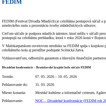
FEDIM
FEDIM (Festival Divadla Mladých) je celoštátna postupová súťaž a pr
umeleckého rastu a prezentáciu tvorby mládežníckych súborov.
Cieľom súťaže je podpora mladých talentov, ktorí môžu v súťaži preze
postupujú na celoštátnu prehliadku, ktorá v roku 2026 koná v Bojnici
V Malokarpatskom osvetovom stredisku sa FEDIM spája s krajskou pos
celoštátneho kola aj prestížne podujatie Scénická žatva.
Vyhlasovateľom, odborným garantom a hlavným finančným partnerom 
Divadelné konfrontácie – Bratislavské krajské kolo súťaže FEDIM
Termín: 07. 05. 2026 – 10. 05. 2026
Prihlasovanie do: 31. 03. 2026
Miesto konania: Mestské kultúrne a informačné centrum, Agátov
Prihlasovanie:
NOC – Divadelné konfrontácie (FEDIM rok 2