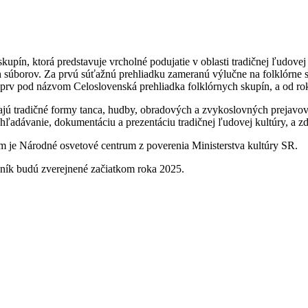
 skupín, ktorá predstavuje vrcholné podujatie v oblasti tradičnej ľudove
 súborov. Za prvú súťažnú prehliadku zameranú výlučne na folklórne 
prv pod názvom Celoslovenská prehliadka folklórnych skupín, a od roku
ajú tradičné formy tanca, hudby, obradových a zvykoslovných prejavov
ľadávanie, dokumentáciu a prezentáciu tradičnej ľudovej kultúry, a z
je Národné osvetové centrum z poverenia Ministerstva kultúry SR.
čník budú zverejnené začiatkom roka 2025.