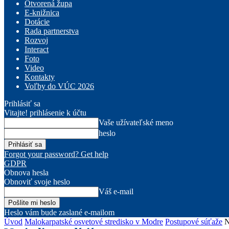
Otvorená župa
E-knižnica
Dotácie
Rada partnerstva
Rozvoj
Interact
Foto
Video
Kontakty
Voľby do VÚC 2026
Prihlásiť sa
Vitajte! prihlásenie k účtu
Vaše užívateľské meno
heslo
Forgot your password? Get help
GDPR
Obnova hesla
Obnoviť svoje heslo
Váš e-mail
Heslo vám bude zaslané e-mailom
Úvod
Malokarpatské osvetové stredisko v Modre
Postupové súťaže
N