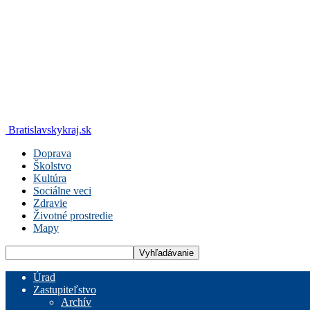
Bratislavskykraj.sk
Doprava
Školstvo
Kultúra
Sociálne veci
Zdravie
Životné prostredie
Mapy
Úrad
Zastupiteľstvo
Archív