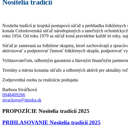
Nositelia tradícií
Nositelia tradícií je krajská postupová súťaž a prehliadka folklórnych
konala Celoslovenská súťaž národopisných a tanečných ochotníckych
roku 1954. Od roku 1979 sa súťaž koná pravidelne každé tri roky, naj
Súťaž je zameraná na folklórne skupiny, ktoré zachovávajú a spracúv
aktivizovať a podporovať činnosť folklórnych skupín, podporovať vyh
Vyhlasovateľom, odborným garantom a hlavným finančným partnerom 
Termíny a miesta konania súťaže a odborných aktivít pre aktuálny ro
Zodpovedná osoba za realizáciu podujatia
Barbora Siváčková
0948409266
sivackova@moska.sk
PROPOZÍCIE Nositelia tradícií 2025
PRIHLASOVANIE Nositelia tradícií 2025