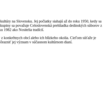
j kultúry na Slovensku. Jej počiatky siahajú až do roku 1950, kedy sa
skupiny sa považuje Celoslovenská prehliadka dedinských súborov z
 1982 ako Nositelia tradícií.
 z konkrétnych obcí alebo ich blízkeho okolia. Cieľom súťaže je
dôrazniť jej význam v súčasnom kultúrnom dianí.