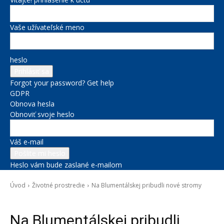
Vaše užívateľské meno
heslo
Forgot your password? Get help
GDPR
Obnova hesla
Obnoviť svoje heslo
Váš e-mail
Heslo vám bude zaslané e-mailom
Úvod
Životné prostredie
Na Blumentálskej pribudli nové stromy
Životné prostredie
Na Blumentálskej pribudli