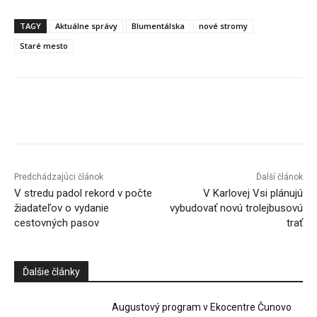
TAGY
Aktuálne správy
Blumentálska
nové stromy
Staré mesto
Facebook
X
Linkedin
Tumblr
Predchádzajúci článok
Ďalší článok
V stredu padol rekord v počte
V Karlovej Vsi plánujú
žiadateľov o vydanie
vybudovať novú trolejbusovú
cestovných pasov
trať
Ďalšie články
Augustový program v Ekocentre Čunovo