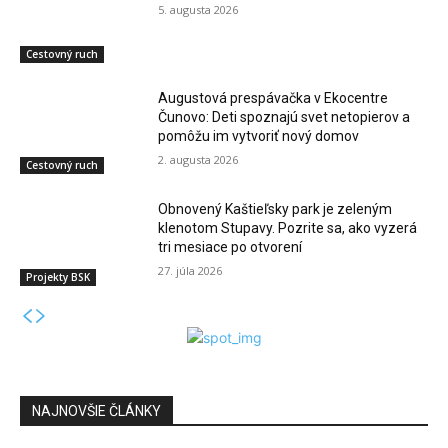
5. augusta 2026
Cestovný ruch
Augustová prespávačka v Ekocentre
Čunovo: Deti spoznajú svet netopierov a
pomôžu im vytvoriť nový domov
2. augusta 2026
Cestovný ruch
Obnovený Kaštieľsky park je zeleným
klenotom Stupavy. Pozrite sa, ako vyzerá
tri mesiace po otvorení
27. júla 2026
Projekty BSK
NAJNOVŠIE ČLÁNKY