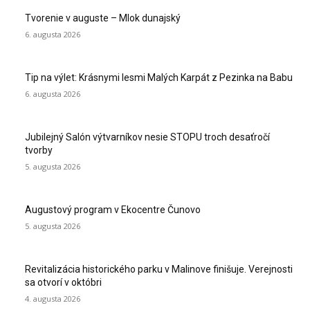
Tvorenie v auguste – Mlok dunajský
6. augusta 2026
Tip na výlet: Krásnymi lesmi Malých Karpát z Pezinka na Babu
6. augusta 2026
Jubilejný Salón výtvarníkov nesie STOPU troch desaťročí
tvorby
5. augusta 2026
Augustový program v Ekocentre Čunovo
5. augusta 2026
Revitalizácia historického parku v Malinove finišuje. Verejnosti
sa otvorí v októbri
4. augusta 2026