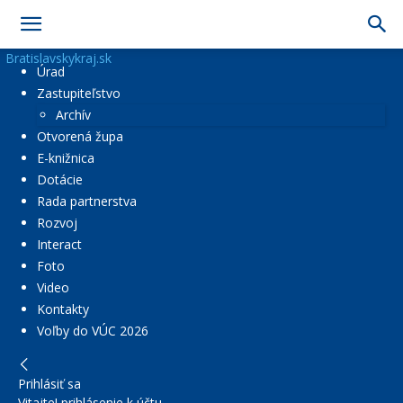
Bratislavskykraj.sk
Úrad
Zastupiteľstvo
Archív
Otvorená župa
E-knižnica
Dotácie
Rada partnerstva
Rozvoj
Interact
Foto
Video
Kontakty
Voľby do VÚC 2026
Prihlásiť sa
Vitajte! prihlásenie k účtu