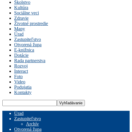
Školstvo
Kultúra
Sociálne veci
Zdravie
Životné prostredie
Mapy
Úrad
Zastupiteľstvo
Otvorená župa
E-knižnica
Dotácie
Rada partnerstva
Rozvoj
Interact
Foto
Video
Podujatia
Kontakty
Úrad
Zastupiteľstvo
Archív
Otvorená župa