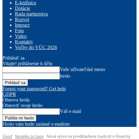
E-knižnica
Dotácie
Rada partnerstva
Rozvoj
Interact
Foto
Video
Kontakty
Voľby do VÚC 2026
Prihlásiť sa
Vitajte! prihlásenie k účtu
Vaše užívateľské meno
heslo
Forgot your password? Get help
GDPR
Obnova hesla
Obnoviť svoje heslo
Váš e-mail
Heslo vám bude zaslané e-mailom
Úvod
Novinky zo župy
Nová výzva na predkladanie žiadostí o finančný