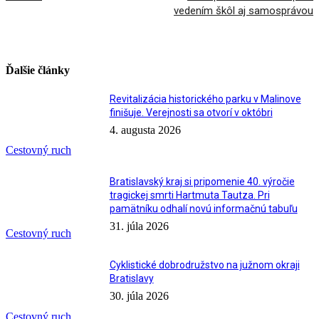
vedením škôl aj samosprávou
Ďalšie články
Revitalizácia historického parku v Malinove
finišuje. Verejnosti sa otvorí v októbri
4. augusta 2026
Cestovný ruch
Bratislavský kraj si pripomenie 40. výročie
tragickej smrti Hartmuta Tautza. Pri
pamätníku odhalí novú informačnú tabuľu
31. júla 2026
Cestovný ruch
Cyklistické dobrodružstvo na južnom okraji
Bratislavy
30. júla 2026
Cestovný ruch