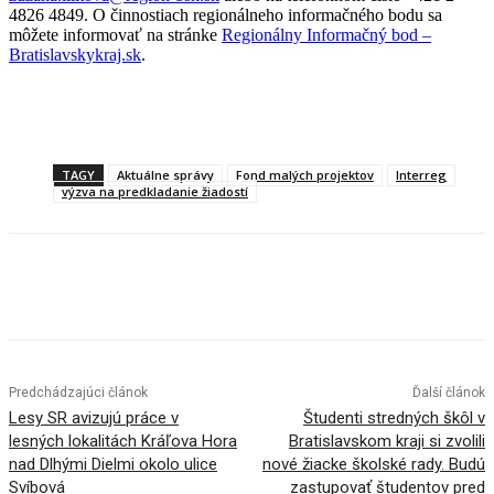
4826 4849. O činnostiach regionálneho informačného bodu sa
môžete informovať na stránke
Regionálny Informačný bod –
Bratislavskykraj.sk
.
TAGY
Aktuálne správy
Fond malých projektov
Interreg
výzva na predkladanie žiadostí
Facebook
X
Linkedin
Tumblr
Predchádzajúci článok
Ďalší článok
Lesy SR avizujú práce v
Študenti stredných škôl v
lesných lokalitách Kráľova Hora
Bratislavskom kraji si zvolili
nad Dlhými Dielmi okolo ulice
nové žiacke školské rady. Budú
Svíbová
zastupovať študentov pred