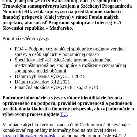
s.r.o. (ďalej len „EZÚS Rába-Dunaj-Váh“) v spolupráci s
Trnavským samosprávnym krajom a Széchenyi Programiroda
Nonprofit Kft. vyhlasujú výzvu na predkladanie žiadostí o
finančný príspevok (ďalej výzva) v rámci Fondu malých
projektov, ako súčasť Programu spolupráce Interreg V-A
Slovenská republika – Maďarsko.
Prioritná os/téma výzvy:
PO4 – Podpora cezhraničnej spolupráce orgánov verejnej
správy a osôb žijúcich v pohraničnej oblasti
Špecifický cieľ 4.1: Zlepšenie úrovne cezhraničnej
medziinštitucionálnej spolupráce a rozšírenie cezhraničnej
spolupráce medzi občanmi
Dátum vyhlásenia výzvy: 3.11.2021
Dátum uzávierky: 3.12.2021
Finančná alokácia výzvy: 618.176,52 EUR
Podrobné informácie o výzve vrátane identifikácie územia
oprávneného na podporu, pravidiel oprávnenosti a podmienok
predkladania žiadostí o finančný príspevok, ako aj informácie o
výberovom procese nájdete
TU
.
V prípade akýchkoľvek nejasností či bližších informácií neváhajte
kontaktovať regionálny informačný bod na mailovej adrese
zuzana.illitova@region-bsk.sk
alebo na telefónnom čísle +421 2