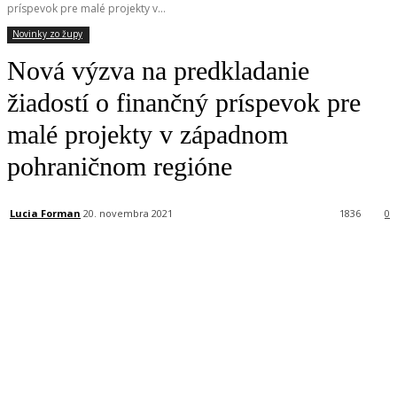
príspevok pre malé projekty v...
Novinky zo župy
Nová výzva na predkladanie
žiadostí o finančný príspevok pre
malé projekty v západnom
pohraničnom regióne
Lucia Forman
20. novembra 2021
1836
0
Facebook
X
Linkedin
Tumblr