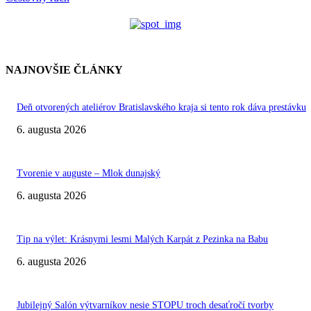
NAJNOVŠIE ČLÁNKY
Deň otvorených ateliérov Bratislavského kraja si tento rok dáva prestávku
6. augusta 2026
Tvorenie v auguste – Mlok dunajský
6. augusta 2026
Tip na výlet: Krásnymi lesmi Malých Karpát z Pezinka na Babu
6. augusta 2026
Jubilejný Salón výtvarníkov nesie STOPU troch desaťročí tvorby