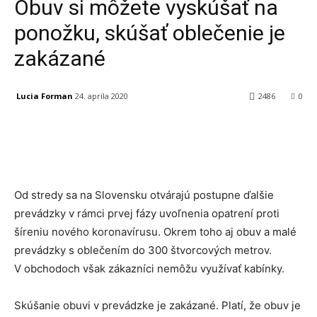
Obuv si môžete vyskúšať na
ponožku, skúšať oblečenie je
zakázané
Lucia Forman
24. apríla 2020
2486
0
Facebook
X
Linkedin
Tumblr
Od stredy sa na Slovensku otvárajú postupne ďalšie
prevádzky v rámci prvej fázy uvoľnenia opatrení proti
šíreniu nového koronavírusu. Okrem toho aj obuv a malé
prevádzky s oblečením do 300 štvorcových metrov.
V obchodoch však zákazníci nemôžu využívať kabínky.
Skúšanie obuvi v prevádzke je zakázané. Platí, že obuv je