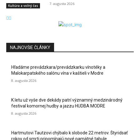
7. augusta 2026
Kultúra a voľný čas
NAJNOVŠIE ČLÁNKY
Hľadáme prevádzkara/prevádzkarku vínotéky a
Malokarpatského salónu vína v kaštieli v Modre
8. augusta 2026
K letu už vyše dve dekády patrí významný medzinárodný
festival komornej hudby a jazzu HUDBA MODRE
8. augusta 2026
Hartmutovi Tautzovi chýbalo k slobode 22 metrov. Štyridsať
rokov od smrti pripomínajú nové pamätné tabule