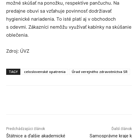
možné skúšať na ponožku, respektíve pančuchu. Na
predajne obuvi sa vzťahuje povinnosť dodržiavať
hygienické nariadenia. To isté platí aj v obchodoch
s odevmi. Zákazníci nemôžu využívať kabínky na skúšanie
oblečenia.
Zdroj: ÚVZ
TAGY
celoslovenské opatrenia
Úrad verejného zdravotníctva SR
Facebook
X
Linkedin
Tumblr
Predchádzajúci článok
Ďalší článok
Štátnice a ďalšie akademické
Samosprávne kraje k