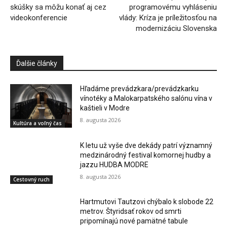
skúšky sa môžu konať aj cez
programovému vyhláseniu
videokonferencie
vlády: Kríza je príležitosťou na
modernizáciu Slovenska
Ďalšie články
Hľadáme prevádzkara/prevádzkarku
vínotéky a Malokarpatského salónu vína v
kaštieli v Modre
8. augusta 2026
Kultúra a voľný čas
K letu už vyše dve dekády patrí významný
medzinárodný festival komornej hudby a
jazzu HUDBA MODRE
8. augusta 2026
Cestovný ruch
Hartmutovi Tautzovi chýbalo k slobode 22
metrov. Štyridsať rokov od smrti
pripomínajú nové pamätné tabule