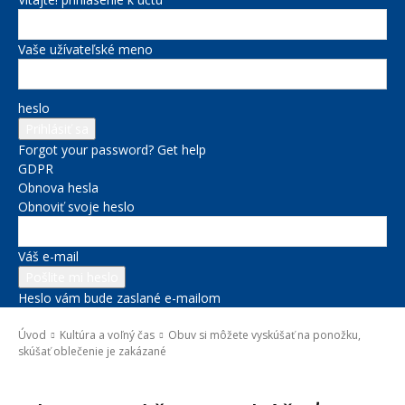
Vaše užívateľské meno
heslo
Forgot your password? Get help
GDPR
Obnova hesla
Obnoviť svoje heslo
Váš e-mail
Heslo vám bude zaslané e-mailom
Úvod
Kultúra a voľný čas
Obuv si môžete vyskúšať na ponožku,
skúšať oblečenie je zakázané
Kultúra a voľný čas