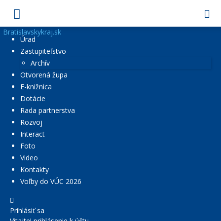
Bratislavskykraj.sk
Úrad
Zastupiteľstvo
Archív
Otvorená župa
E-knižnica
Dotácie
Rada partnerstva
Rozvoj
Interact
Foto
Video
Kontakty
Voľby do VÚC 2026
Prihlásiť sa
Vitajte! prihlásenie k účtu