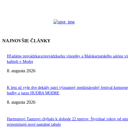
NAJNOVŠIE ČLÁNKY
Hľadáme prevádzkara/prevádzkarku vínotéky a Malokarpatského salónu ví
kaštieli v Modre
8. augusta 2026
K letu už vyše dve dekády patrí významný medzinárodný festival komorne
hudby a jazzu HUDBA MODRE
8. augusta 2026
Hartmutovi Tautzovi chýbalo k slobode 22 metrov. Štyridsať rokov od smr
pripomínajú nové pamätné tabule