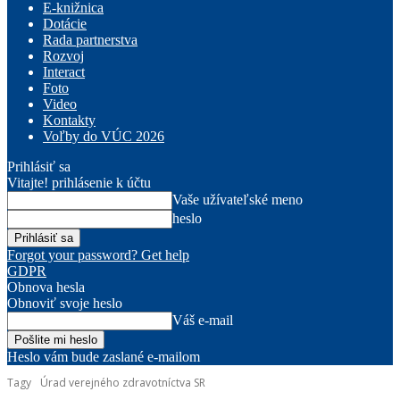
E-knižnica
Dotácie
Rada partnerstva
Rozvoj
Interact
Foto
Video
Kontakty
Voľby do VÚC 2026
Prihlásiť sa
Vitajte! prihlásenie k účtu
Vaše užívateľské meno
heslo
Forgot your password? Get help
GDPR
Obnova hesla
Obnoviť svoje heslo
Váš e-mail
Heslo vám bude zaslané e-mailom
Tagy
Úrad verejného zdravotníctva SR