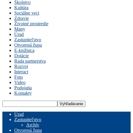
Školstvo
Kultúra
Sociálne veci
Zdravie
Životné prostredie
Mapy
Úrad
Zastupiteľstvo
Otvorená župa
E-knižnica
Dotácie
Rada partnerstva
Rozvoj
Interact
Foto
Video
Podujatia
Kontakty
Úrad
Zastupiteľstvo
Archív
Otvorená župa