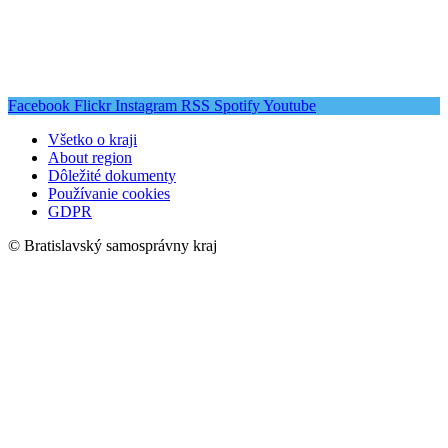
Facebook
Flickr
Instagram
RSS
Spotify
Youtube
Všetko o kraji
About region
Dôležité dokumenty
Používanie cookies
GDPR
© Bratislavský samosprávny kraj