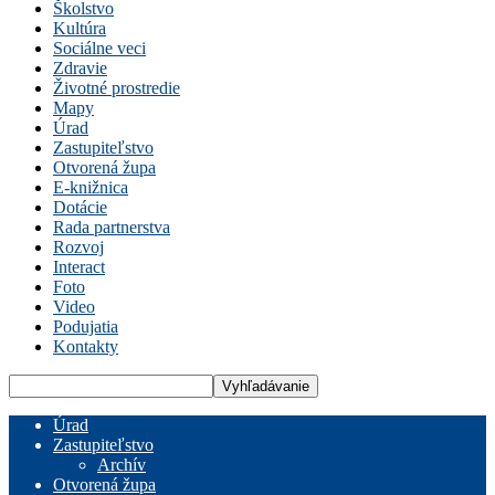
Školstvo
Kultúra
Sociálne veci
Zdravie
Životné prostredie
Mapy
Úrad
Zastupiteľstvo
Otvorená župa
E-knižnica
Dotácie
Rada partnerstva
Rozvoj
Interact
Foto
Video
Podujatia
Kontakty
Úrad
Zastupiteľstvo
Archív
Otvorená župa