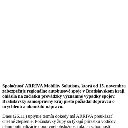
Spoločnosť ARRIVA Mobility Solutions, ktorá od 15. novembra
zabezpečuje regionálne autobusové spoje v Bratislavskom kraji,
ohlásila na začiatku prevádzky významné výpadky spojov.
Bratislavský samosprávny kraj preto požiadal dopravcu o
urýchlenú a okamžitú nápravu.
Dnes (26.11.) uplynie termín dokedy má ARRIVA preukázať
citeľné zlepšenie. Požiadavky župy sa týkajú prírastku vodičov,
plánu optimalizácie dopravnej obslužnosti ako aj schopnosti