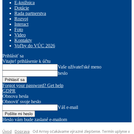
E-knižnica
Dotácie
Rada partnerstva
Rozvoj
Interact
Foto
Video
Kontakty
Voľby do VÚC 2026
Prihlásiť sa
Vitajte! prihlásenie k účtu
Vaše užívateľské meno
heslo
Forgot your password? Get help
GDPR
Obnova hesla
Obnoviť svoje heslo
Váš e-mail
Heslo vám bude zaslané e-mailom
Úvod
Doprava
Od Arrivy očakávame výrazné zlepšenie. Termín uplynie v