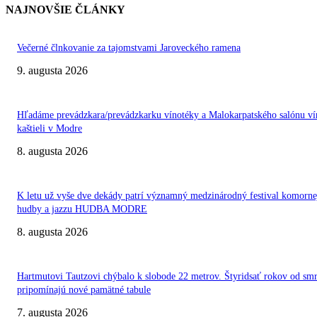
NAJNOVŠIE ČLÁNKY
Večerné člnkovanie za tajomstvami Jaroveckého ramena
9. augusta 2026
Hľadáme prevádzkara/prevádzkarku vínotéky a Malokarpatského salónu ví
kaštieli v Modre
8. augusta 2026
K letu už vyše dve dekády patrí významný medzinárodný festival komorne
hudby a jazzu HUDBA MODRE
8. augusta 2026
Hartmutovi Tautzovi chýbalo k slobode 22 metrov. Štyridsať rokov od smr
pripomínajú nové pamätné tabule
7. augusta 2026