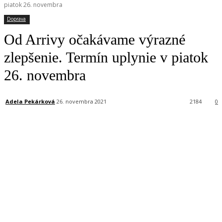
piatok 26. novembra
Doprava
Od Arrivy očakávame výrazné
zlepšenie. Termín uplynie v piatok
26. novembra
Adela Pekárková
26. novembra 2021
2184
0
Facebook
X
Linkedin
Tumblr