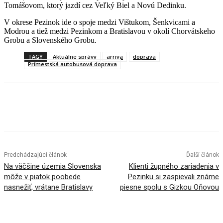
Tomášovom, ktorý jazdí cez Veľký Biel a Novú Dedinku.
V okrese Pezinok ide o spoje medzi Vištukom, Šenkvicami a
Modrou a tiež medzi Pezinkom a Bratislavou v okolí Chorvátskeho
Grobu a Slovenského Grobu.
TAGY
Aktuálne správy
arriva
doprava
Prímestská autobusová doprava
Facebook
X
Linkedin
Tumblr
Predchádzajúci článok
Ďalší článok
Na väčšine územia Slovenska
Klienti župného zariadenia v
môže v piatok poobede
Pezinku si zaspievali známe
nasnežiť, vrátane Bratislavy
piesne spolu s Gizkou Oňovou