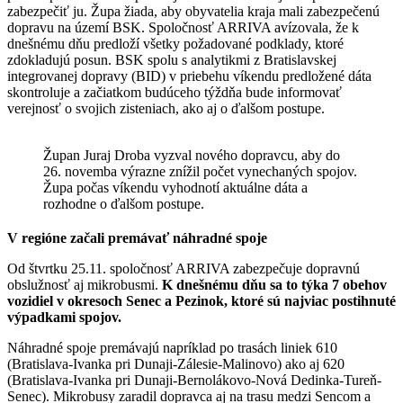
zabezpečiť ju. Župa žiada, aby obyvatelia kraja mali zabezpečenú
dopravu na území BSK. Spoločnosť ARRIVA avízovala, že k
dnešnému dňu predloží všetky požadované podklady, ktoré
zdokladujú posun. BSK spolu s analytikmi z Bratislavskej
integrovanej dopravy (BID) v priebehu víkendu predložené dáta
skontroluje a začiatkom budúceho týždňa bude informovať
verejnosť o svojich zisteniach, ako aj o ďalšom postupe.
Župan Juraj Droba vyzval nového dopravcu, aby do
26. novemba výrazne znížil počet vynechaných spojov.
Župa počas víkendu vyhodnotí aktuálne dáta a
rozhodne o ďalšom postupe.
V regióne začali premávať náhradné spoje
Od štvrtku 25.11. spoločnosť ARRIVA zabezpečuje dopravnú
obslužnosť aj mikrobusmi.
K dnešnému dňu sa to týka 7 obehov
vozidiel v okresoch Senec a Pezinok, ktoré sú najviac postihnuté
výpadkami spojov.
Náhradné spoje premávajú napríklad po trasách liniek 610
(Bratislava-Ivanka pri Dunaji-Zálesie-Malinovo) ako aj 620
(Bratislava-Ivanka pri Dunaji-Bernolákovo-Nová Dedinka-Tureň-
Senec). Mikrobusy zaradil dopravca aj na trasu medzi Sencom a