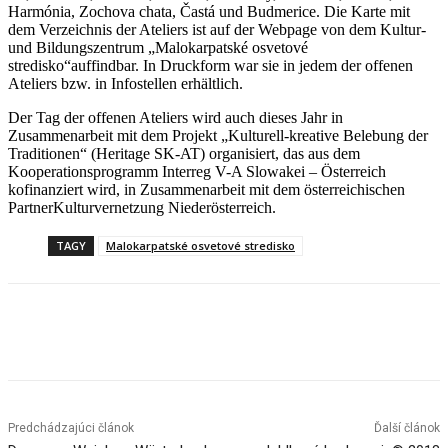
Harmónia, Zochova chata, Častá und Budmerice. Die Karte mit
dem Verzeichnis der Ateliers ist auf der Webpage von dem Kultur-
und Bildungszentrum „Malokarpatské osvetové
stredisko“auffindbar. In Druckform war sie in jedem der offenen
Ateliers bzw. in Infostellen erhältlich.
Der Tag der offenen Ateliers wird auch dieses Jahr in
Zusammenarbeit mit dem Projekt „Kulturell-kreative Belebung der
Traditionen“ (Heritage SK-AT) organisiert, das aus dem
Kooperationsprogramm Interreg V-A Slowakei – Österreich
kofinanziert wird, in Zusammenarbeit mit dem österreichischen
PartnerKulturvernetzung Niederösterreich.
TAGY
Malokarpatské osvetové stredisko
Facebook
X
Linkedin
Tumblr
Predchádzajúci článok
Ďalší článok