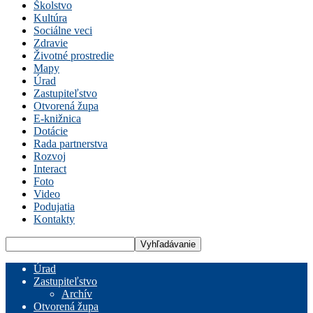
Školstvo
Kultúra
Sociálne veci
Zdravie
Životné prostredie
Mapy
Úrad
Zastupiteľstvo
Otvorená župa
E-knižnica
Dotácie
Rada partnerstva
Rozvoj
Interact
Foto
Video
Podujatia
Kontakty
Úrad
Zastupiteľstvo
Archív
Otvorená župa