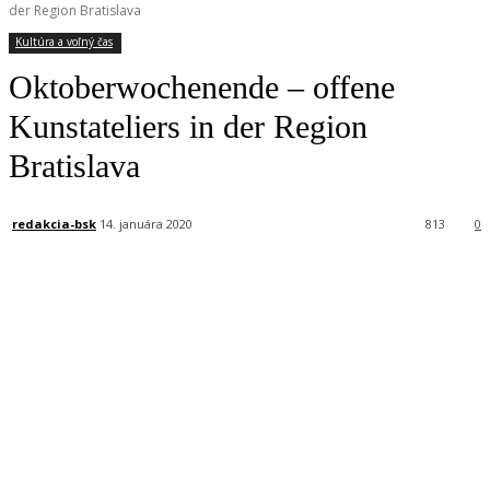
der Region Bratislava
Kultúra a voľný čas
Oktoberwochenende – offene
Kunstateliers in der Region
Bratislava
redakcia-bsk
14. januára 2020
813
0
Facebook
X
Linkedin
Tumblr