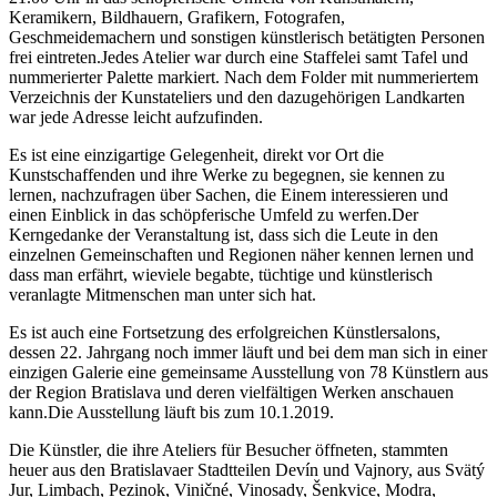
Keramikern, Bildhauern, Grafikern, Fotografen,
Geschmeidemachern und sonstigen künstlerisch betätigten Personen
frei eintreten.Jedes Atelier war durch eine Staffelei samt Tafel und
nummerierter Palette markiert. Nach dem Folder mit nummeriertem
Verzeichnis der Kunstateliers und den dazugehörigen Landkarten
war jede Adresse leicht aufzufinden.
Es ist eine einzigartige Gelegenheit, direkt vor Ort die
Kunstschaffenden und ihre Werke zu begegnen, sie kennen zu
lernen, nachzufragen über Sachen, die Einem interessieren und
einen Einblick in das schöpferische Umfeld zu werfen.Der
Kerngedanke der Veranstaltung ist, dass sich die Leute in den
einzelnen Gemeinschaften und Regionen näher kennen lernen und
dass man erfährt, wieviele begabte, tüchtige und künstlerisch
veranlagte Mitmenschen man unter sich hat.
Es ist auch eine Fortsetzung des erfolgreichen Künstlersalons,
dessen 22. Jahrgang noch immer läuft und bei dem man sich in einer
einzigen Galerie eine gemeinsame Ausstellung von 78 Künstlern aus
der Region Bratislava und deren vielfältigen Werken anschauen
kann.Die Ausstellung läuft bis zum 10.1.2019.
Die Künstler, die ihre Ateliers für Besucher öffneten, stammten
heuer aus den Bratislavaer Stadtteilen Devín und Vajnory, aus Svätý
Jur, Limbach, Pezinok, Viničné, Vinosady, Šenkvice, Modra,