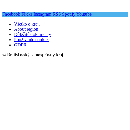
Facebook
Flickr
Instagram
RSS
Spotify
Youtube
Všetko o kraji
About region
Dôležité dokumenty
Používanie cookies
GDPR
© Bratislavský samosprávny kraj