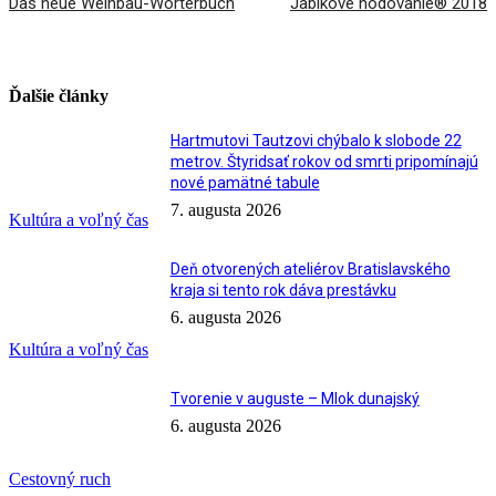
Das neue Weinbau-Wörterbuch
Jablkové hodovanie® 2018
Ďalšie články
Hartmutovi Tautzovi chýbalo k slobode 22
metrov. Štyridsať rokov od smrti pripomínajú
nové pamätné tabule
7. augusta 2026
Kultúra a voľný čas
Deň otvorených ateliérov Bratislavského
kraja si tento rok dáva prestávku
6. augusta 2026
Kultúra a voľný čas
Tvorenie v auguste – Mlok dunajský
6. augusta 2026
Cestovný ruch