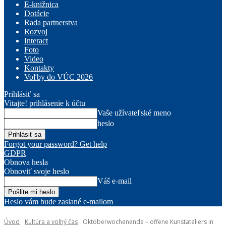
E-knižnica
Dotácie
Rada partnerstva
Rozvoj
Interact
Foto
Video
Kontakty
Voľby do VÚC 2026
Prihlásiť sa
Vitajte! prihlásenie k účtu
Vaše užívateľské meno
heslo
Forgot your password? Get help
GDPR
Obnova hesla
Obnoviť svoje heslo
Váš e-mail
Heslo vám bude zaslané e-mailom
Úvod
Kultúra a voľný čas
Oktoberwochenende – offene Kunstateliers in