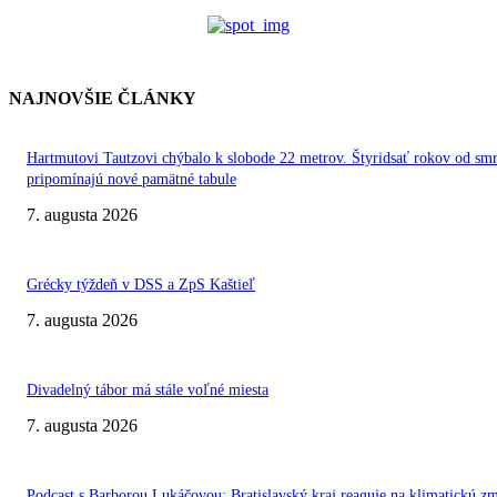
NAJNOVŠIE ČLÁNKY
Hartmutovi Tautzovi chýbalo k slobode 22 metrov. Štyridsať rokov od smr
pripomínajú nové pamätné tabule
7. augusta 2026
Grécky týždeň v DSS a ZpS Kaštieľ
7. augusta 2026
Divadelný tábor má stále voľné miesta
7. augusta 2026
Podcast s Barborou Lukáčovou: Bratislavský kraj reaguje na klimatickú z