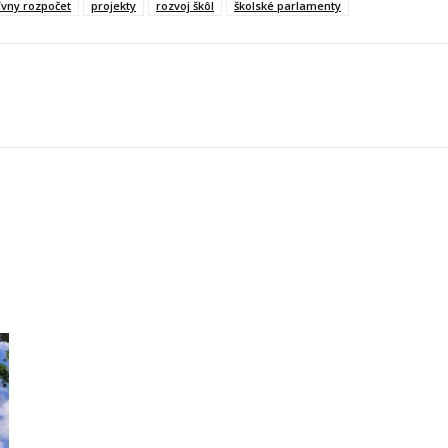
ívny rozpočet
projekty
rozvoj škôl
školské parlamenty