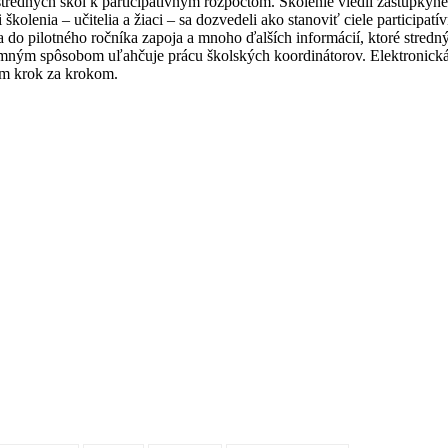
tredných škôl k participatívnym rozpočtom. Školenie viedli zástupk
kolenia – učitelia a žiaci – sa dozvedeli ako stanoviť ciele participat
 do pilotného ročníka zapoja a mnoho ďalších informácií, ktoré stredn
znamným spôsobom uľahčuje prácu školských koordinátorov. Elektronick
som krok za krokom.