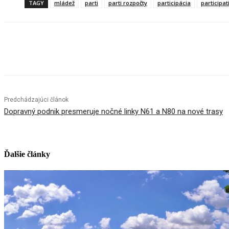
TAGY
mládež
parti
parti rozpočty
participácia
participat
Facebook
X
Linkedin
Tumblr
Predchádzajúci článok
Dopravný podnik presmeruje nočné linky N61 a N80 na nové trasy
Ďalšie články