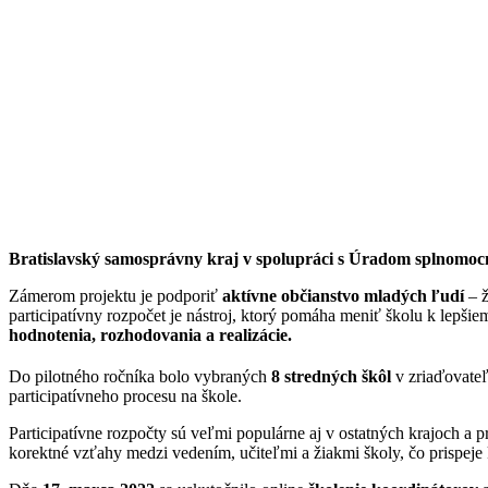
Bratislavský samosprávny kraj v spolupráci s Úradom splnomocnen
Zámerom projektu je podporiť
aktívne občianstvo mladých ľudí
– 
participatívny rozpočet je nástroj, ktorý pomáha meniť školu k lepši
hodnotenia, rozhodovania a realizácie.
Do pilotného ročníka bolo vybraných
8 stredných škôl
v zriaďovateľ
participatívneho procesu na škole.
Participatívne rozpočty sú veľmi populárne aj v ostatných krajoch a 
korektné vzťahy medzi vedením, učiteľmi a žiakmi školy, čo prispeje k