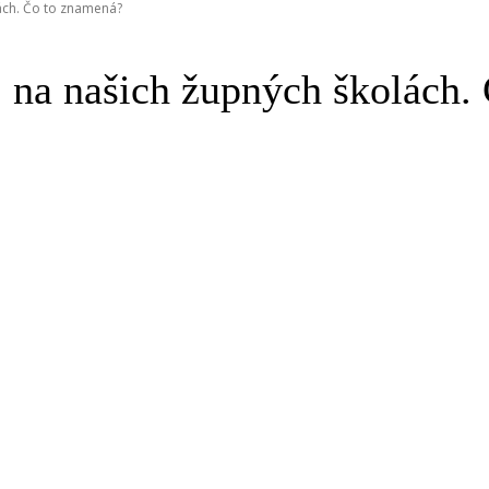
lách. Čo to znamená?
aj na našich župných školách