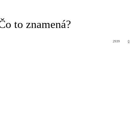
. Čo to znamená?
2939
0