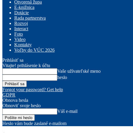
Otvorená župa
E-knižnica
Dotácie
Rada partnerstva
Rozvoj
Interact
Foto
Video
Kontakty
Voľby do VÚC 2026
Prihlásiť sa
Vitajte! prihlásenie k účtu
Vaše užívateľské meno
heslo
Forgot your password? Get help
GDPR
Obnova hesla
Obnoviť svoje heslo
Váš e-mail
Heslo vám bude zaslané e-mailom