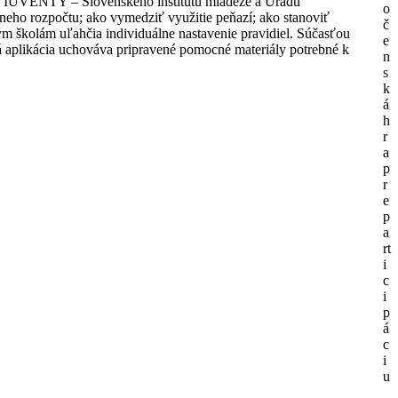
yne IUVENTY – Slovenského inštitútu mládeže a Úradu
o
ívneho rozpočtu; ako vymedziť využitie peňazí; ako stanoviť
č
ým školám uľahčia individuálne nastavenie pravidiel. Súčasťou
e
á aplikácia uchováva pripravené pomocné materiály potrebné k
n
s
k
á
h
r
a
p
r
e
p
a
rt
i
c
i
p
á
c
i
u