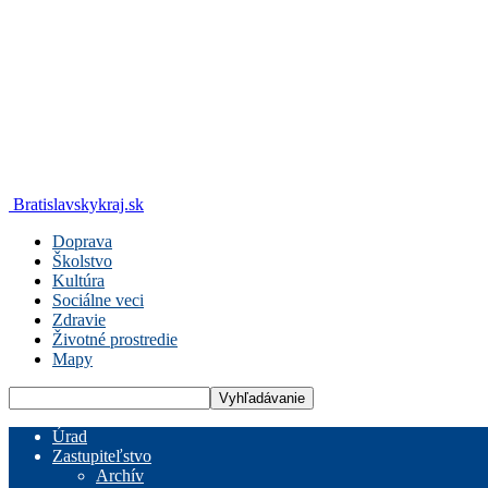
Bratislavskykraj.sk
Doprava
Školstvo
Kultúra
Sociálne veci
Zdravie
Životné prostredie
Mapy
Úrad
Zastupiteľstvo
Archív