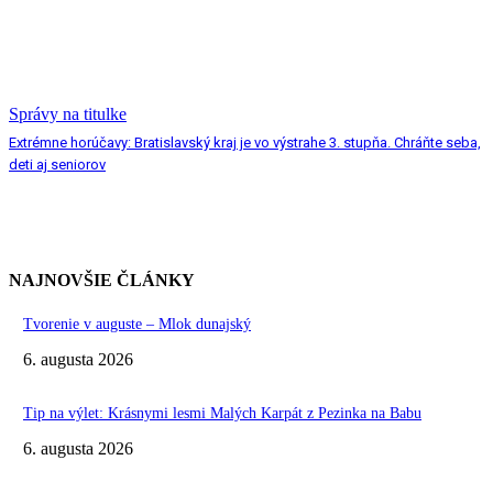
Správy na titulke
Extrémne horúčavy: Bratislavský kraj je vo výstrahe 3. stupňa. Chráňte seba,
deti aj seniorov
NAJNOVŠIE ČLÁNKY
Tvorenie v auguste – Mlok dunajský
6. augusta 2026
Tip na výlet: Krásnymi lesmi Malých Karpát z Pezinka na Babu
6. augusta 2026