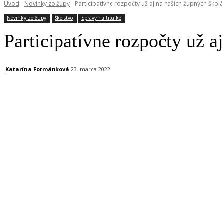
Úvod
Novinky zo župy
Participatívne rozpočty už aj na našich župných ško
Novinky zo župy
Školstvo
Správy na titulke
Participatívne rozpočty už 
Katarína Formánková
23. marca 2022
Facebook
X
Linkedin
Tumblr