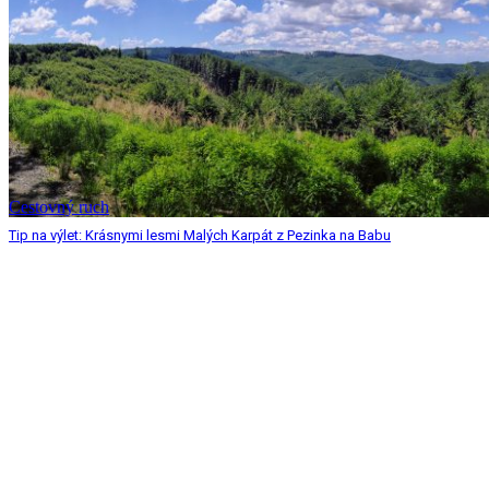
Cestovný ruch
Tip na výlet: Krásnymi lesmi Malých Karpát z Pezinka na Babu