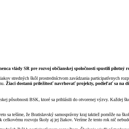
ca vlády SR pre rozvoj občianskej spoločnosti spustili pilotný r
žiakov stredných škôl prostredníctvom zavádzania participatívnych rozp
emu.
Žiaci dostanú príležitosť navrhovať projekty, podieľať sa na di
skej pôsobnosti BSK, ktoré sa prihlásili do otvorenej výzvy. Každej š
preto sa tešíme, že Bratislavský samosprávny kraj taktiež pomôže na š
 celkovému rozvoju školy aj jej žiakov. Veríme že tento rok nič nebude 