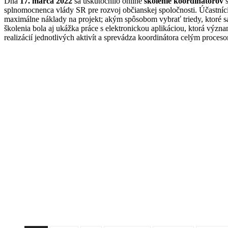
Dňa
17.
marca 2022
sa uskutočnilo online
školenie koordinátorov
s
splnomocnenca vlády SR pre rozvoj občianskej spoločnosti. Účastníci š
maximálne náklady na projekt; akým spôsobom vybrať triedy, ktoré sa
školenia bola aj ukážka práce s elektronickou aplikáciou, ktorá vý
realizácií jednotlivých aktivít a sprevádza koordinátora celým proce