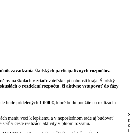
očník zavádzania školských participatívnych rozpočtov.
očtov na školách v zriaďovateľskej pôsobnosti kraja. Školský
skusiách o rozdelení rozpočtu, či aktívne vstupovať do fázy
kole bude pridelených
1 000 €
, ktoré budú použité na realizáciu
S
kolách meniť veci k lepšiemu a v neposlednom rade aj budovať
p
stáť v ceste realizácii aktivity v plnom rozsahu.
o
l