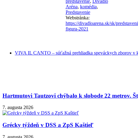
predstavenie
,
Divadlo
Aréna
,
komédia
,
Predstavenie
Webstránka:
https://divadloarena.sk/sk/predstaveni
figura-2021
VIVA IL CANTO – súťažná prehliadka speváckych zborov v ka
Hartmutovi Tautzovi chýbalo k slobode 22 metrov. Šty
7. augusta 2026
Grécky týždeň v DSS a ZpS Kaštieľ
7. augusta 2026