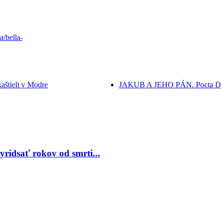
a/bella-
štieli v Modre
JAKUB A JEHO PÁN. Pocta Deni
ridsať rokov od smrti...