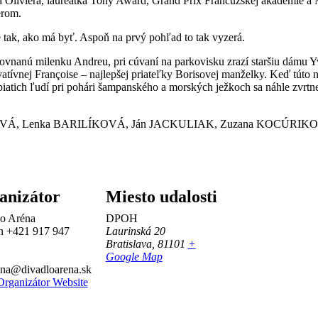
nca Oliviera, laureátka Tony Award, Grand Prix Francúzskej akadémie 
erom.
 je tak, ako má byť. Aspoň na prvý pohľad to tak vyzerá.
rovnanú milenku Andreu, pri cúvaní na parkovisku zrazí staršiu dámu Y
vatívnej Françoise – najlepšej priateľky Borisovej manželky. Keď túto
iatich ľudí pri pohári šampanského a morských ježkoch sa náhle zvrtn
OVÁ, Lenka BARILÍKOVÁ, Ján JACKULIAK, Zuzana KOCÚRIK
anizátor
Miesto udalosti
o Aréna
DPOH
ón
+421 917 947
Laurinská 20
Bratislava
,
81101
+
Google Map
na@divadloarena.sk
rganizátor Website