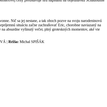
a Molièrovej ceny predstavuje hru napísanú na objednávku Schaubühne
vonne. Nič sa jej nestane, a tak oboch pozve na svoju narodeninovú
 nepríjemnú situáciu začne zachraňovať Eric, chorobne naviazaný na
e na absurdne vyšinutý večer, plný groteskných momentov, aké vie
OVÁ |
Réžia:
Michal SPIŠÁK