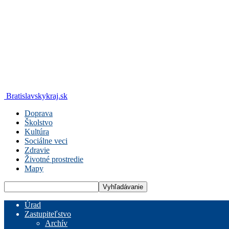
Bratislavskykraj.sk
Doprava
Školstvo
Kultúra
Sociálne veci
Zdravie
Životné prostredie
Mapy
Úrad
Zastupiteľstvo
Archív