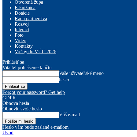
Otvorená župa
E-knižnica
Dotácie
Rada partnerstva
Rozvoj
Interact
Foto
Video
Kontakty
Voľby do VÚC 2026
Prihlásiť sa
Vitajte! prihlásenie k účtu
Vaše užívateľské meno
heslo
Forgot your password? Get help
GDPR
Obnova hesla
Obnoviť svoje heslo
Váš e-mail
Heslo vám bude zaslané e-mailom
Úvod