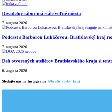
Divadelný tábor má stále voľné miesta
7. augusta 2026
Podcast s Barborou Lukáčovou: Bratislavský kraj rea
7. augusta 2026
Deň otvorených ateliérov Bratislavského kraja si ten
6. augusta 2026
Sledujte nás na Instagrame
@bratislavsky_kraj