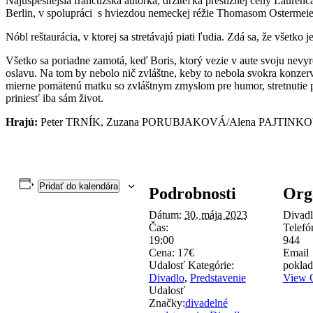
Najúspešnejšia francúzska autorka, držiteľka prestížnej ceny Laure
Berlin, v spolupráci s hviezdou nemeckej réžie Thomasom Ostermei
Nóbl reštaurácia, v ktorej sa stretávajú piati ľudia. Zdá sa, že všetko
Všetko sa poriadne zamotá, keď Boris, ktorý vezie v aute svoju nevy
oslavu. Na tom by nebolo nič zvláštne, keby to nebola svokra konzer
mierne pomätenú matku so zvláštnym zmyslom pre humor, stretnutie p
priniesť iba sám život.
Hrajú:
Peter TRNÍK, Zuzana PORUBJAKOVÁ/Alena PAJTINK
Pridať do kalendára
Podrobnosti
Org
Dátum:
30. mája 2023
Divadl
Čas:
Telef
19:00
944
Cena:
17€
Email
Udalosť Kategórie:
poklad
Divadlo
,
Predstavenie
View O
Udalosť
Značky:
divadelné