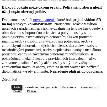
Blokovú pokutu môže okrem orgánu Policajného zboru uložiť
už aj orgán obecnej polície.
Do platnosti vstúpili
nové opatrenia
, ktoré boli
prijaté vládou SR
na boj s novým koronavírusom
. Nariadenie izolácie v štátom
určených zariadeniach sa však nevzťahuje na tehotné ženy, osoby s
obmedzenou schopnosťou orientácie a pohybu, osoby s
onkologickým, psychiatrickým ochorením, ťažkou poruchou
imunity, osoby s osobitnými výživovými potrebami, osoby s
chronickými ochoreniami dýchacích ciest, srdca a ciev, osoby s
metabolickými poruchami, osoby s epilepsiou, osoby s mentálnou
poruchou, osoby so závažnými ochoreniami vyžadujúcimi si
pokračujúcu injekčnú liečbu v pravidelných intervaloch, ťažko
zdravotne postihnuté osoby alebo osoby s inými závažnými
zdravotnými stavmi či osoby, ktoré na území Slovenska požívajú
diplomatické výsady a imunitu.
Nariadenie platí až do odvolania.
Zdroj: FB
TAGY
celoslovenské opatrenia
Karanténa
koronavírus
Pokuta
Polícia