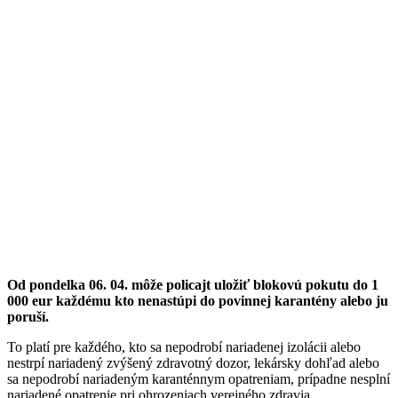
Od pondelka 06. 04. môže policajt uložiť blokovú pokutu do 1
000 eur každému kto nenastúpi do povinnej karantény alebo ju
poruší.
To platí pre každého, kto sa nepodrobí nariadenej izolácii alebo
nestrpí nariadený zvýšený zdravotný dozor, lekársky dohľad alebo
sa nepodrobí nariadeným karanténnym opatreniam, prípadne nesplní
nariadené opatrenie pri ohrozeniach verejného zdravia.