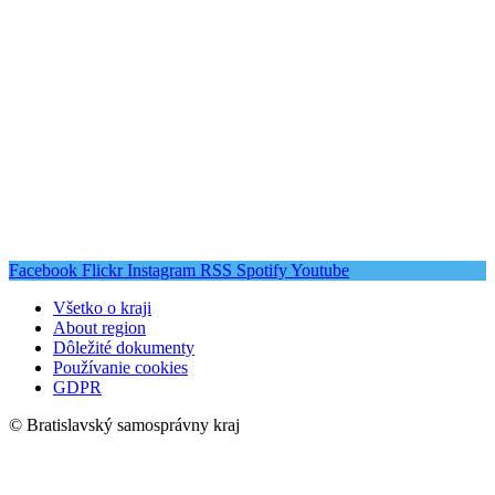
Facebook
Flickr
Instagram
RSS
Spotify
Youtube
Všetko o kraji
About region
Dôležité dokumenty
Používanie cookies
GDPR
© Bratislavský samosprávny kraj