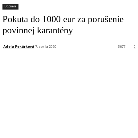
Doprava
Pokuta do 1000 eur za porušenie
povinnej karantény
Adela Pekárková
7. apríla 2020
3677
0
Facebook
X
Linkedin
Tumblr