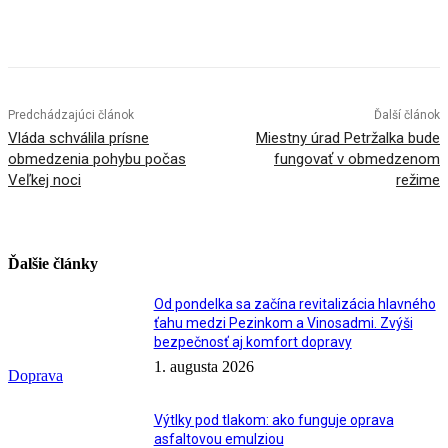
Facebook
X
Linkedin
Tumblr
Predchádzajúci článok
Ďalší článok
Vláda schválila prísne
Miestny úrad Petržalka bude
obmedzenia pohybu počas
fungovať v obmedzenom
Veľkej noci
režime
Ďalšie články
Od pondelka sa začína revitalizácia hlavného
ťahu medzi Pezinkom a Vinosadmi. Zvýši
bezpečnosť aj komfort dopravy
1. augusta 2026
Doprava
Výtlky pod tlakom: ako funguje oprava
asfaltovou emulziou