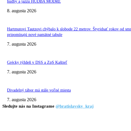
hudby a jazzu HUDBA MODRE
8. augusta 2026
Hartmutovi Tautzovi chýbalo k slobode 22 metrov. Štyridsať rokov od smr
pripomínajú nové pamätné tabule
7. augusta 2026
Grécky týždeň v DSS a ZpS Kaštieľ
7. augusta 2026
Divadelný tábor má stále voľné miesta
7. augusta 2026
Sledujte nás na Instagrame
@bratislavsky_kraj