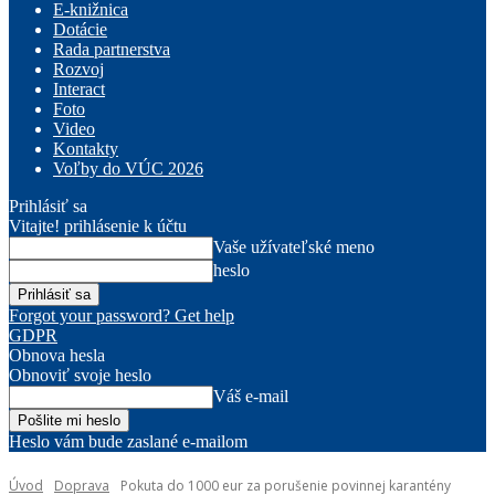
E-knižnica
Dotácie
Rada partnerstva
Rozvoj
Interact
Foto
Video
Kontakty
Voľby do VÚC 2026
Prihlásiť sa
Vitajte! prihlásenie k účtu
Vaše užívateľské meno
heslo
Forgot your password? Get help
GDPR
Obnova hesla
Obnoviť svoje heslo
Váš e-mail
Heslo vám bude zaslané e-mailom
Úvod
Doprava
Pokuta do 1000 eur za porušenie povinnej karantény