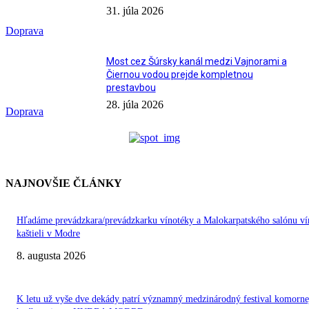
31. júla 2026
Doprava
Most cez Šúrsky kanál medzi Vajnorami a
Čiernou vodou prejde kompletnou
prestavbou
28. júla 2026
Doprava
NAJNOVŠIE ČLÁNKY
Hľadáme prevádzkara/prevádzkarku vínotéky a Malokarpatského salónu ví
kaštieli v Modre
8. augusta 2026
K letu už vyše dve dekády patrí významný medzinárodný festival komorne