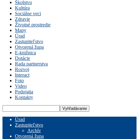
Školstvo
Kultúra
Sociálne veci
Zdravie
Životné prostredie
Mapy
Úrad
Zastupiteľstvo
Otvorená župa
E-knižnica
Dotácie
Rada partnerstva
Rozvoj
Interact
Foto
Video
Podujatia
Kontakty
Úrad
Zastupiteľstvo
Archív
Otvorená župa