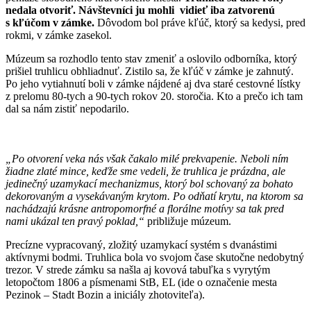
nedala otvoriť. Návštevníci ju mohli vidieť iba zatvorenú
s kľúčom v zámke.
Dôvodom bol práve kľúč, ktorý sa kedysi, pred
rokmi, v zámke zasekol.
Múzeum sa rozhodlo tento stav zmeniť a oslovilo odborníka, ktorý
prišiel truhlicu obhliadnuť. Zistilo sa, že kľúč v zámke je zahnutý.
Po jeho vytiahnutí boli v zámke nájdené aj dva staré cestovné lístky
z prelomu 80-tych a 90-tych rokov 20. storočia. Kto a prečo ich tam
dal sa nám zistiť nepodarilo.
„Po otvorení veka nás však čakalo milé prekvapenie. Neboli ním
žiadne zlaté mince, keďže sme vedeli, že truhlica je prázdna, ale
jedinečný uzamykací mechanizmus, ktorý bol schovaný za bohato
dekorovaným a vysekávaným krytom. Po odňatí krytu, na ktorom sa
nachádzajú krásne antropomorfné a florálne motívy sa tak pred
nami ukázal ten pravý poklad,“
približuje múzeum.
Precízne vypracovaný, zložitý uzamykací systém s dvanástimi
aktívnymi bodmi. Truhlica bola vo svojom čase skutočne nedobytný
trezor. V strede zámku sa našla aj kovová tabuľka s vyrytým
letopočtom 1806 a písmenami StB, EL (ide o označenie mesta
Pezinok – Stadt Bozin a iniciály zhotoviteľa).