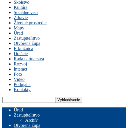
Školstvo
Kultúra
Sociálne veci
Zdravie
Životné prostredie
Mapy
Úrad
Zastupiteľstvo
Otvorená župa
E-knižnica
Dotácie
Rada partnerstva
Rozvoj
Interact
Foto
Video
Podujatia
Kontakty
Úrad
Zastupiteľstvo
Archív
Otvorená župa