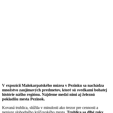
V expozícii Malokarpatského múzea v Pezinku sa nachádza
množstvo zaujímavých predmetov, ktoré sú svedkami bohatej
histórie nášho regiónu. Nájdeme medzi nimi aj železnú
pokladňu mesta Pezinok.
Kovaná truhlica, slúžila v minulosti ako trezor pre cennosti a
peniaze slobodného kráľovského mesta.
Truhlica sa dlhé roky