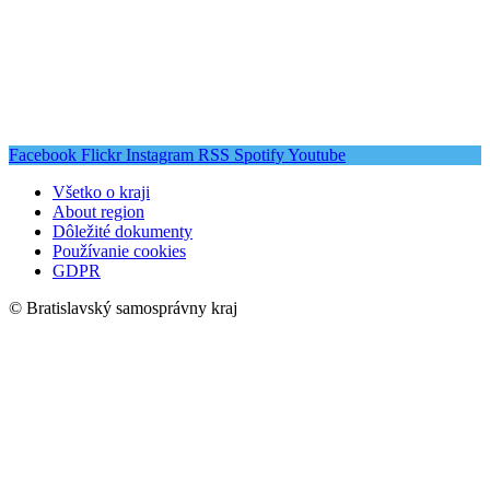
Facebook
Flickr
Instagram
RSS
Spotify
Youtube
Všetko o kraji
About region
Dôležité dokumenty
Používanie cookies
GDPR
© Bratislavský samosprávny kraj