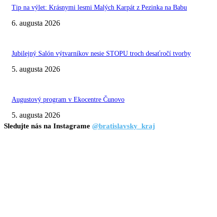
Tip na výlet: Krásnymi lesmi Malých Karpát z Pezinka na Babu
6. augusta 2026
Jubilejný Salón výtvarníkov nesie STOPU troch desaťročí tvorby
5. augusta 2026
Augustový program v Ekocentre Čunovo
5. augusta 2026
Sledujte nás na Instagrame
@bratislavsky_kraj