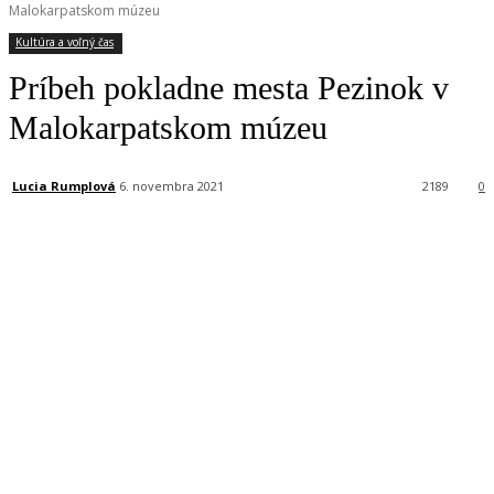
Malokarpatskom múzeu
Kultúra a voľný čas
Príbeh pokladne mesta Pezinok v
Malokarpatskom múzeu
Lucia Rumplová
6. novembra 2021
2189
0
Facebook
X
Linkedin
Tumblr