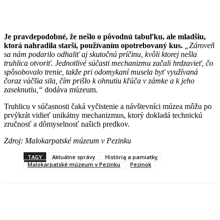
Je pravdepodobné, že nešlo o pôvodnú tabuľku, ale mladšiu,
ktorá nahradila starší, používaním opotrebovaný kus.
„Zároveň
sa nám podarilo odhaliť aj skutočnú príčinu, kvôli ktorej nešla
truhlica otvoriť. Jednotlivé súčasti mechanizmu začali hrdzavieť, čo
spôsobovalo trenie, takže pri odomykaní musela byť využívaná
čoraz väčšia sila, čím prišlo k ohnutiu kľúča v zámke a k jeho
zaseknutiu,“
dodáva múzeum.
Truhlicu v súčasnosti čaká vyčistenie a návštevníci múzea môžu po
prvýkrát vidieť unikátny mechanizmus, ktorý dokladá technickú
zručnosť a dômyselnosť našich predkov.
Zdroj: Malokarpatské múzeum v Pezinku
TAGY
Aktuálne správy
História a pamiatky
Malokarpatské múzeum v Pezinku
Pezinok
Facebook
X
Linkedin
Tumblr