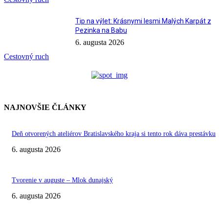
Tip na výlet: Krásnymi lesmi Malých Karpát z
Pezinka na Babu
6. augusta 2026
Cestovný ruch
NAJNOVŠIE ČLÁNKY
Deň otvorených ateliérov Bratislavského kraja si tento rok dáva prestávku
6. augusta 2026
Tvorenie v auguste – Mlok dunajský
6. augusta 2026