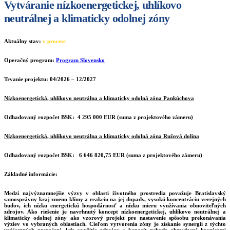
Vytváranie nízkoenergetickej, uhlíkovo
neutrálnej a klimaticky odolnej zóny
Aktuálny stav:
v procese
Operačný program:
Program Slovensko
Trvanie projektu:
04/2026 – 12/2027
Nízkoenergetická, uhlíkovo neutrálna a klimaticky odolná zóna Pankúchova
Odhadovaný rozpočet BSK: 4 295 000 EUR (suma z projektového zámeru)
Nízkoenergetická, uhlíkovo neutrálna a klimaticky odolná zóna Ružová dolina
Odhadovaný rozpočet BSK: 6 646 820,75 EUR (suma z projektového zámeru)
Základné informácie:
Medzi najvýznamnejšie výzvy v oblasti životného prostredia považuje Bratislavský
samosprávny kraj zmenu klímy a reakciu na jej dopady, vysokú koncentráciu verejných
budov, ich nízku energetickú hospodárnosť a nízku mieru využívania obnoviteľných
zdrojov. Ako riešenie je navrhnutý koncept nízkoenergetickej, uhlíkovo neutrálnej a
klimaticky odolnej zóny ako vzorový projekt pre nastavenie spôsobu prekonávania
výziev vo vybraných oblastiach. Cieľom vytvorenia zóny je získanie synergií z týchto
vzájomných prepojení, kde využitie zdrojov a kapacít nebude obmedzené hranicami