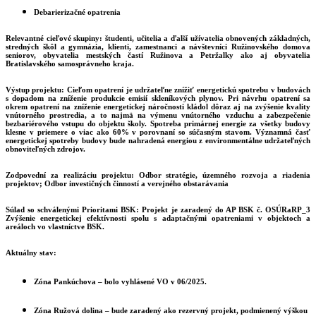
Debarierizačné opatrenia
Relevantné cieľové skupiny:
študenti, učitelia a ďalší užívatelia obnovených základných,
stredných škôl a gymnázia, klienti, zamestnanci a návštevníci Ružinovského domova
seniorov, obyvatelia mestských častí Ružinova a Petržalky ako aj obyvatelia
Bratislavského samosprávneho kraja.
Výstup projektu:
Cieľom opatrení je udržateľne znížiť energetickú spotrebu v budovách
s dopadom na zníženie produkcie emisií skleníkových plynov. Pri návrhu opatrení sa
okrem opatrení na zníženie energetickej náročnosti kládol dôraz aj na zvýšenie kvality
vnútorného prostredia, a to najmä na výmenu vnútorného vzduchu a zabezpečenie
bezbariérového vstupu do objektu školy. Spotreba primárnej energie za všetky budovy
klesne v priemere o viac ako 60% v porovnaní so súčasným stavom. Významná časť
energetickej spotreby budovy bude nahradená energiou z environmentálne udržateľných
obnoviteľných zdrojov.
Zodpovední za realizáciu projektu:
Odbor stratégie, územného rozvoja a riadenia
projektov; Odbor investičných činností a verejného obstarávania
Súlad so schválenými Prioritami BSK:
Projekt je zaradený do AP BSK č. OSÚRaRP_3
Zvýšenie energetickej efektívnosti spolu s adaptačnými opatreniami v objektoch a
areáloch vo vlastníctve BSK.
Aktuálny stav:
Zóna Pankúchova
– bolo vyhlásené VO v 06/2025.
Zóna Ružová dolina
– bude zaradený ako rezervný projekt, podmienený výškou