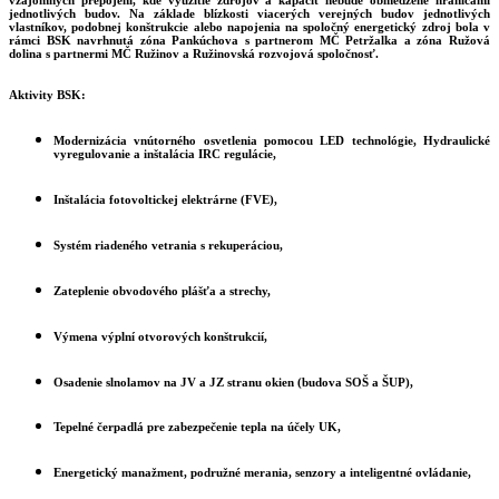
jednotlivých budov. Na základe blízkosti viacerých verejných budov jednotlivých
vlastníkov, podobnej konštrukcie alebo napojenia na spoločný energetický zdroj bola v
rámci BSK navrhnutá zóna Pankúchova s partnerom MČ Petržalka a zóna Ružová
dolina s partnermi MČ Ružinov a Ružinovská rozvojová spoločnosť.
Aktivity BSK:
Modernizácia vnútorného osvetlenia pomocou LED technológie, Hydraulické
vyregulovanie a inštalácia IRC regulácie,
Inštalácia fotovoltickej elektrárne (FVE),
Systém riadeného vetrania s rekuperáciou,
Zateplenie obvodového plášťa a strechy,
Výmena výplní otvorových konštrukcií,
Osadenie slnolamov na JV a JZ stranu okien (budova SOŠ a ŠUP),
Tepelné čerpadlá pre zabezpečenie tepla na účely UK,
Energetický manažment, podružné merania, senzory a inteligentné ovládanie,