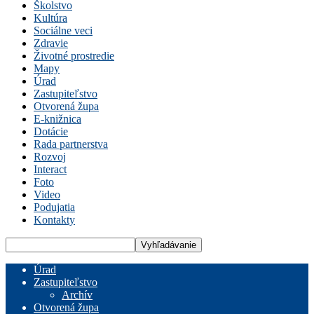
Školstvo
Kultúra
Sociálne veci
Zdravie
Životné prostredie
Mapy
Úrad
Zastupiteľstvo
Otvorená župa
E-knižnica
Dotácie
Rada partnerstva
Rozvoj
Interact
Foto
Video
Podujatia
Kontakty
Úrad
Zastupiteľstvo
Archív
Otvorená župa