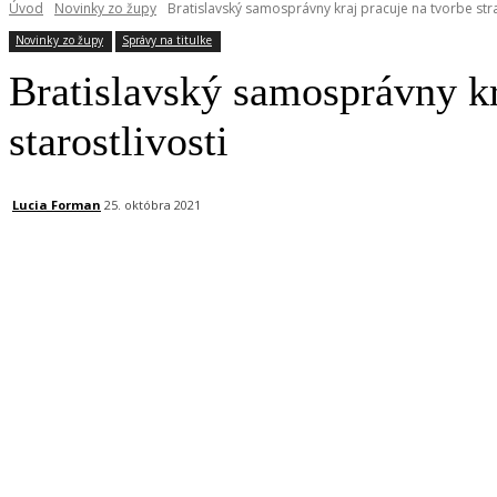
Úvod
Novinky zo župy
Bratislavský samosprávny kraj pracuje na tvorbe stra
Novinky zo župy
Správy na titulke
Bratislavský samosprávny kra
starostlivosti
Lucia Forman
25. októbra 2021
Facebook
X
Linkedin
Tumblr