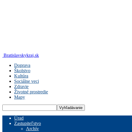
Bratislavskykraj.sk
Doprava
Školstvo
Kultúra
Sociálne veci
Zdravie
Životné prostredie
Mapy
Úrad
Zastupiteľstvo
Archív