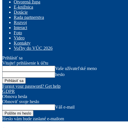
Otvorená župa
E-knižnica
Dotácie
Rada partnerstva
Rozvoj
Interact
Foto
Video
Kontakty
Voľby do VÚC 2026
Prihlásiť sa
Vitajte! prihlásenie k účtu
Vaše užívateľské meno
heslo
Forgot your password? Get help
GDPR
Obnova hesla
Obnoviť svoje heslo
Váš e-mail
Heslo vám bude zaslané e-mailom