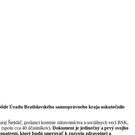
a pôde Úradu Bratislavského samosprávneho kraja uskutočnilo
uraj Štekláč, poslanci komisie zdravotníctva a sociálnych vecí BSK,
i (spolu cca 40 účastníkov).
Dokument je jedinečný a prvý svojho
a opatrení, ktoré budú smerovať k rozvoju zdravotnej a