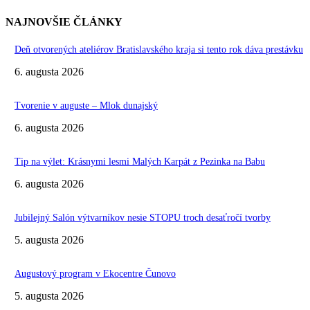
NAJNOVŠIE ČLÁNKY
Deň otvorených ateliérov Bratislavského kraja si tento rok dáva prestávku
6. augusta 2026
Tvorenie v auguste – Mlok dunajský
6. augusta 2026
Tip na výlet: Krásnymi lesmi Malých Karpát z Pezinka na Babu
6. augusta 2026
Jubilejný Salón výtvarníkov nesie STOPU troch desaťročí tvorby
5. augusta 2026
Augustový program v Ekocentre Čunovo
5. augusta 2026