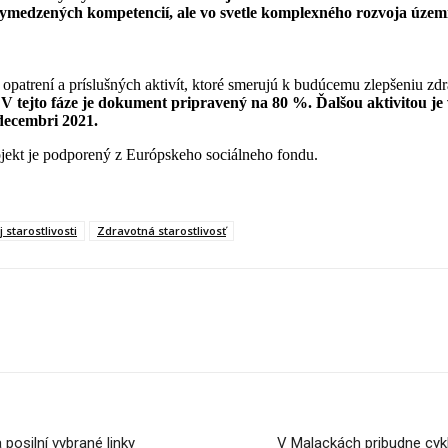
 vymedzených kompetencií, ale vo svetle komplexného rozvoja územ
u opatrení a príslušných aktivít, ktoré smerujú k budúcemu zlepšeniu z
V tejto fáze je dokument pripravený na 80 %. Ďalšou aktivitou j
 decembri 2021.
rojekt je podporený z Európskeho sociálneho fondu.
 starostlivosti
Zdravotná starostlivosť
osilní vybrané linky
V Malackách pribudne cyk