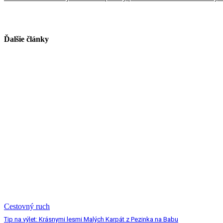
Ďalšie články
Cestovný ruch
Tip na výlet: Krásnymi lesmi Malých Karpát z Pezinka na Babu