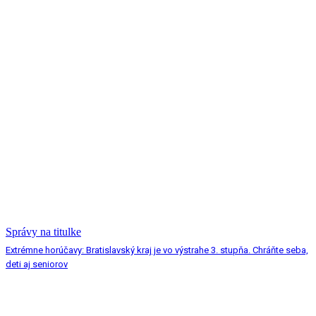
Správy na titulke
Extrémne horúčavy: Bratislavský kraj je vo výstrahe 3. stupňa. Chráňte seba,
deti aj seniorov