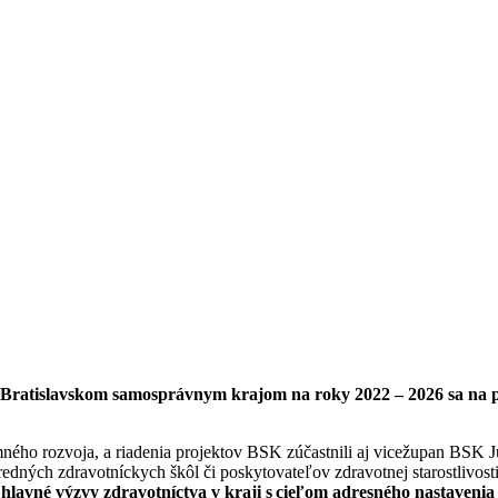
ti v Bratislavskom samosprávnym krajom na roky 2022 – 2026 sa n
mného rozvoja, a riadenia projektov BSK zúčastnili aj vicežupan BSK J
redných zdravotníckych škôl či poskytovateľov zdravotnej starostlivost
e hlavné výzvy zdravotníctva v kraji s cieľom adresného nastaveni