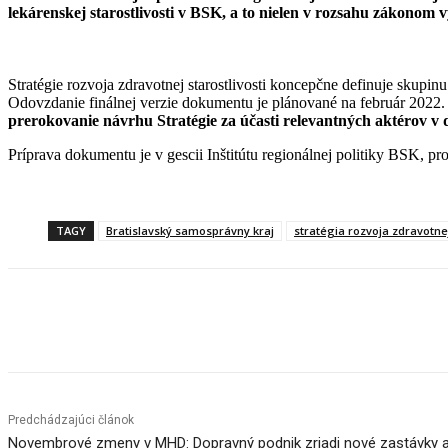
lekárenskej starostlivosti v BSK, a to nielen v rozsahu zákonom
Stratégie rozvoja zdravotnej starostlivosti koncepčne definuje skupin
Odovzdanie finálnej verzie dokumentu je plánované na február 2022.
prerokovanie návrhu Stratégie za účasti relevantných aktérov v
Príprava dokumentu je v gescii Inštitútu regionálnej politiky BSK, p
TAGY
Bratislavský samosprávny kraj
stratégia rozvoja zdravotnej
Facebook
X
Linkedin
Tumblr
Predchádzajúci článok
Novembrové zmeny v MHD: Dopravný podnik zriadi nové zastávky a p