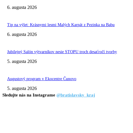
6. augusta 2026
Tip na výlet: Krásnymi lesmi Malých Karpát z Pezinka na Babu
6. augusta 2026
Jubilejný Salón výtvarníkov nesie STOPU troch desaťročí tvorby
5. augusta 2026
Augustový program v Ekocentre Čunovo
5. augusta 2026
Sledujte nás na Instagrame
@bratislavsky_kraj