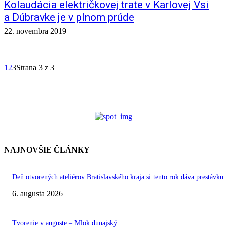
Kolaudácia električkovej trate v Karlovej Vsi
a Dúbravke je v plnom prúde
22. novembra 2019
1
2
3
Strana 3 z 3
NAJNOVŠIE ČLÁNKY
Deň otvorených ateliérov Bratislavského kraja si tento rok dáva prestávku
6. augusta 2026
Tvorenie v auguste – Mlok dunajský