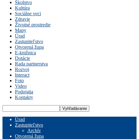
Školstvo
Kultúra
Sociálne veci
Zdravie
Životné prostredie
Mapy
Úrad
Zastupiteľstvo
Otvorená župa
E-knižnica
Dotácie
Rada partnerstva
Rozvoj
Interact
Foto
Video
Podujatia
Kontakty
Úrad
Zastupiteľstvo
Archív
Otvorená župa