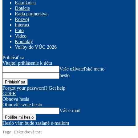
E-knižnica
Dotácie
Rada partnerstva
Rozvoj
Interact
Foto
Video
Kontakty
Voľby do VÚC 2026
Prihlásiť sa
Vitajte! prihlásenie k účtu
Vaše užívateľské meno
heslo
Forgot your password? Get help
GDPR
Obnova hesla
Obnoviť svoje heslo
Váš e-mail
Heslo vám bude zaslané e-mailom
Tagy
Električková trať