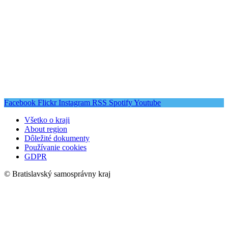
Facebook
Flickr
Instagram
RSS
Spotify
Youtube
Všetko o kraji
About region
Dôležité dokumenty
Používanie cookies
GDPR
© Bratislavský samosprávny kraj