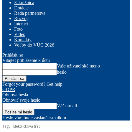
E-knižnica
Dotácie
Rada partnerstva
Rozvoj
Interact
Foto
Video
Kontakty
Voľby do VÚC 2026
Prihlásiť sa
Vitajte! prihlásenie k účtu
Vaše užívateľské meno
heslo
Forgot your password? Get help
GDPR
Obnova hesla
Obnoviť svoje heslo
Váš e-mail
Heslo vám bude zaslané e-mailom
Tagy
Električková trať