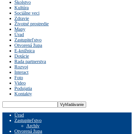
Školstvo
Kultúra
Sociálne veci
Zdravie
Životné prostredie
Mapy
Úrad
Zastupiteľstvo
Otvorená župa
E-knižnica
Dotácie
Rada partnerstva
Rozvoj
Interact
Foto
Video
Podujatia
Kontakty
Úrad
Zastupiteľstvo
Archív
Otvorená župa