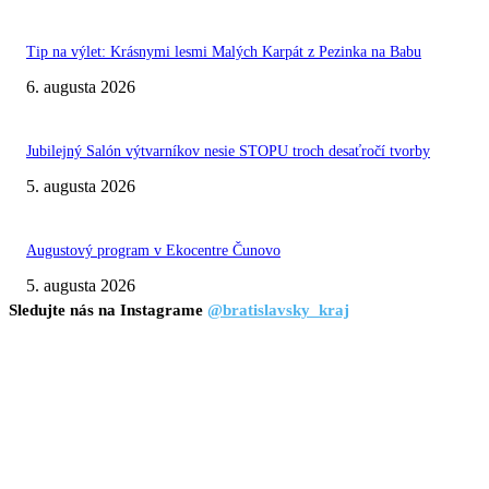
Tip na výlet: Krásnymi lesmi Malých Karpát z Pezinka na Babu
6. augusta 2026
Jubilejný Salón výtvarníkov nesie STOPU troch desaťročí tvorby
5. augusta 2026
Augustový program v Ekocentre Čunovo
5. augusta 2026
Sledujte nás na Instagrame
@bratislavsky_kraj