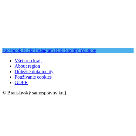
Facebook
Flickr
Instagram
RSS
Spotify
Youtube
Všetko o kraji
About region
Dôležité dokumenty
Používanie cookies
GDPR
© Bratislavský samosprávny kraj