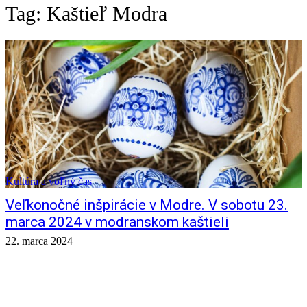
Tag:
Kaštieľ Modra
Kultúra a voľný čas
Veľkonočné inšpirácie v Modre. V sobotu 23.
marca 2024 v modranskom kaštieli
22. marca 2024