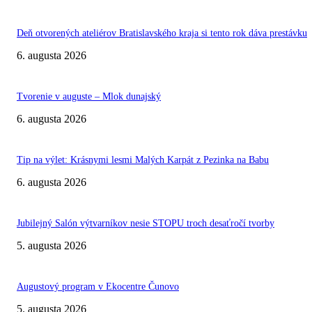
Deň otvorených ateliérov Bratislavského kraja si tento rok dáva prestávku
6. augusta 2026
Tvorenie v auguste – Mlok dunajský
6. augusta 2026
Tip na výlet: Krásnymi lesmi Malých Karpát z Pezinka na Babu
6. augusta 2026
Jubilejný Salón výtvarníkov nesie STOPU troch desaťročí tvorby
5. augusta 2026
Augustový program v Ekocentre Čunovo
5. augusta 2026