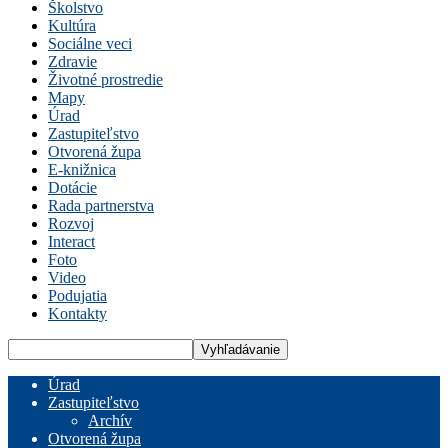
Školstvo
Kultúra
Sociálne veci
Zdravie
Životné prostredie
Mapy
Úrad
Zastupiteľstvo
Otvorená župa
E-knižnica
Dotácie
Rada partnerstva
Rozvoj
Interact
Foto
Video
Podujatia
Kontakty
Úrad
Zastupiteľstvo
Archív
Otvorená župa