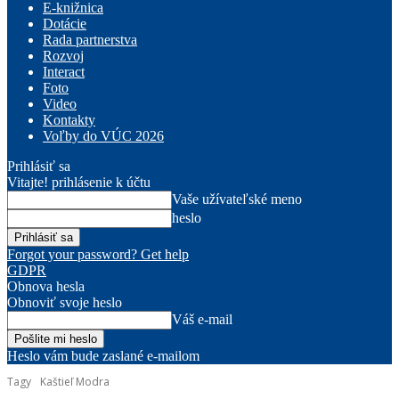
E-knižnica
Dotácie
Rada partnerstva
Rozvoj
Interact
Foto
Video
Kontakty
Voľby do VÚC 2026
Prihlásiť sa
Vitajte! prihlásenie k účtu
Vaše užívateľské meno
heslo
Forgot your password? Get help
GDPR
Obnova hesla
Obnoviť svoje heslo
Váš e-mail
Heslo vám bude zaslané e-mailom
Tagy
Kaštieľ Modra