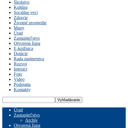
Školstvo
Kultúra
Sociálne veci
Zdravie
Životné prostredie
Mapy
Úrad
Zastupiteľstvo
Otvorená župa
E-knižnica
Dotácie
Rada partnerstva
Rozvoj
Interact
Foto
Video
Podujatia
Kontakty
Úrad
Zastupiteľstvo
Archív
Otvorená župa