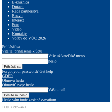
E-knižnica
Dotácie
Rada partnerstva
Rozvoj
Interact
Foto
Video
Kontakty
Voľby do VÚC 2026
Prihlásiť sa
Vitajte! prihlásenie k účtu
Vaše užívateľské meno
heslo
Forgot your password? Get help
GDPR
Obnova hesla
Obnoviť svoje heslo
Váš e-mail
Heslo vám bude zaslané e-mailom
Tagy
Očkovanie