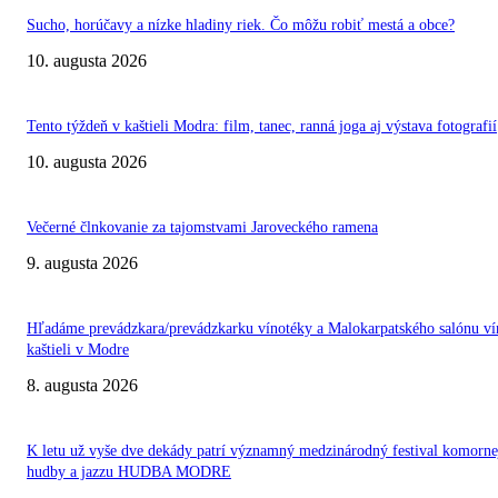
Sucho, horúčavy a nízke hladiny riek. Čo môžu robiť mestá a obce?
10. augusta 2026
Tento týždeň v kaštieli Modra: film, tanec, ranná joga aj výstava fotografií
10. augusta 2026
Večerné člnkovanie za tajomstvami Jaroveckého ramena
9. augusta 2026
Hľadáme prevádzkara/prevádzkarku vínotéky a Malokarpatského salónu ví
kaštieli v Modre
8. augusta 2026
K letu už vyše dve dekády patrí významný medzinárodný festival komorne
hudby a jazzu HUDBA MODRE