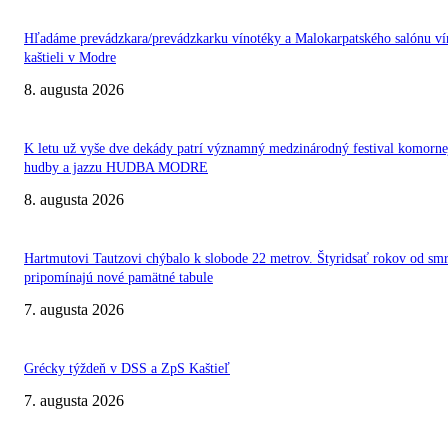
Hľadáme prevádzkara/prevádzkarku vínotéky a Malokarpatského salónu ví
kaštieli v Modre
8. augusta 2026
K letu už vyše dve dekády patrí významný medzinárodný festival komorne
hudby a jazzu HUDBA MODRE
8. augusta 2026
Hartmutovi Tautzovi chýbalo k slobode 22 metrov. Štyridsať rokov od smr
pripomínajú nové pamätné tabule
7. augusta 2026
Grécky týždeň v DSS a ZpS Kaštieľ
7. augusta 2026