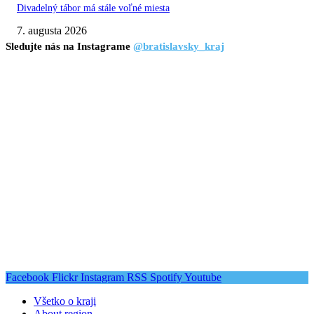
Divadelný tábor má stále voľné miesta
7. augusta 2026
Sledujte nás na Instagrame
@bratislavsky_kraj
Facebook
Flickr
Instagram
RSS
Spotify
Youtube
Všetko o kraji
About region