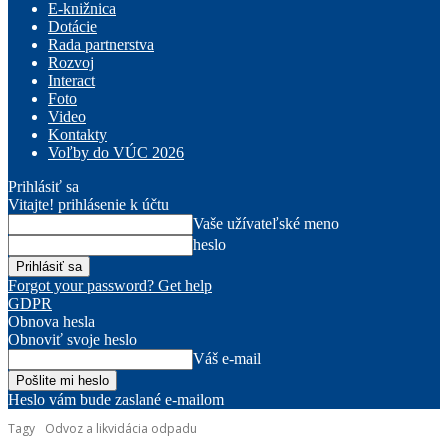
E-knižnica
Dotácie
Rada partnerstva
Rozvoj
Interact
Foto
Video
Kontakty
Voľby do VÚC 2026
Prihlásiť sa
Vitajte! prihlásenie k účtu
Vaše užívateľské meno
heslo
Forgot your password? Get help
GDPR
Obnova hesla
Obnoviť svoje heslo
Váš e-mail
Heslo vám bude zaslané e-mailom
Tagy
Odvoz a likvidácia odpadu