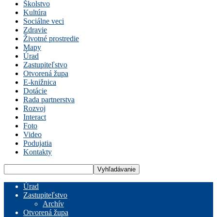
Školstvo
Kultúra
Sociálne veci
Zdravie
Životné prostredie
Mapy
Úrad
Zastupiteľstvo
Otvorená župa
E-knižnica
Dotácie
Rada partnerstva
Rozvoj
Interact
Foto
Video
Podujatia
Kontakty
Úrad
Zastupiteľstvo
Archív
Otvorená župa