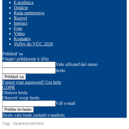
E-knižnica
Dotácie
Rada partnerstva
Rozvoj
Interact
Foto
Video
Kontakty
Voľby do VÚC 2026
Prihlásiť sa
Vitajte! prihlásenie k účtu
Vaše užívateľské meno
heslo
Forgot your password? Get help
GDPR
Obnova hesla
Obnoviť svoje heslo
Váš e-mail
Heslo vám bude zaslané e-mailom
Tagy
Opatrenia školstvo