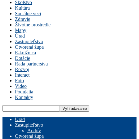
Školstvo
Kultúra
Sociálne veci
Zdravie
Životné prostredie
Mapy
Úrad
Zastupiteľstvo
Otvorená župa
E-knižnica
Dotácie
Rada partnerstva
Rozvoj
Interact
Foto
Video
Podujatia
Kontakty
Úrad
Zastupiteľstvo
Archív
Otvorená župa