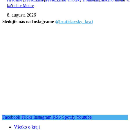
Hľadáme prevádzkara/prevádzkarku vínotéky a Malokarpatského salónu ví
kaštieli v Modre
8. augusta 2026
Sledujte nás na Instagrame
@bratislavsky_kraj
Facebook
Flickr
Instagram
RSS
Spotify
Youtube
Všetko o kraji