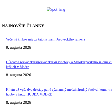
NAJNOVŠIE ČLÁNKY
Večerné člnkovanie za tajomstvami Jaroveckého ramena
9. augusta 2026
Hľadáme prevádzkara/prevádzkarku vínotéky a Malokarpatského salónu ví
kaštieli v Modre
8. augusta 2026
K letu už vyše dve dekády patrí významný medzinárodný festival komorne
hudby a jazzu HUDBA MODRE
8. augusta 2026