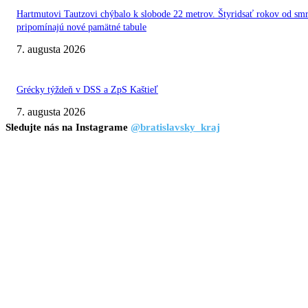
Hartmutovi Tautzovi chýbalo k slobode 22 metrov. Štyridsať rokov od smr
pripomínajú nové pamätné tabule
7. augusta 2026
Grécky týždeň v DSS a ZpS Kaštieľ
7. augusta 2026
Sledujte nás na Instagrame
@bratislavsky_kraj