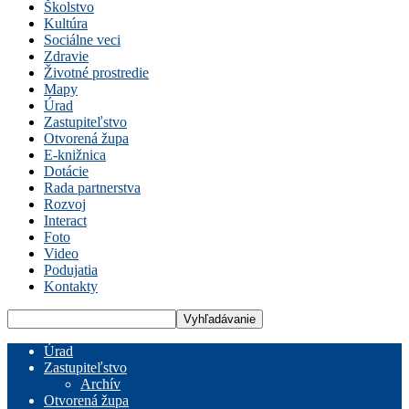
Školstvo
Kultúra
Sociálne veci
Zdravie
Životné prostredie
Mapy
Úrad
Zastupiteľstvo
Otvorená župa
E-knižnica
Dotácie
Rada partnerstva
Rozvoj
Interact
Foto
Video
Podujatia
Kontakty
Úrad
Zastupiteľstvo
Archív
Otvorená župa