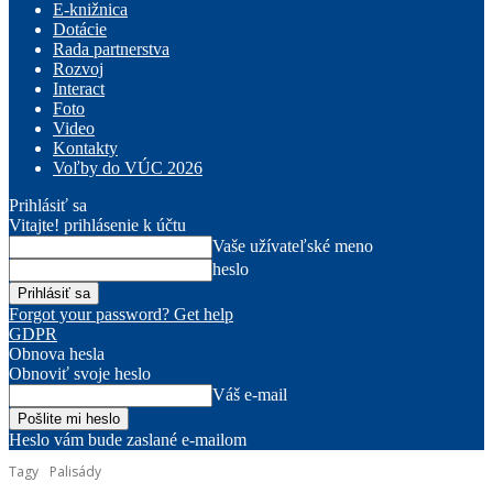
E-knižnica
Dotácie
Rada partnerstva
Rozvoj
Interact
Foto
Video
Kontakty
Voľby do VÚC 2026
Prihlásiť sa
Vitajte! prihlásenie k účtu
Vaše užívateľské meno
heslo
Forgot your password? Get help
GDPR
Obnova hesla
Obnoviť svoje heslo
Váš e-mail
Heslo vám bude zaslané e-mailom
Tagy
Palisády