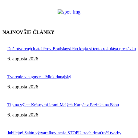
NAJNOVŠIE ČLÁNKY
Deň otvorených ateliérov Bratislavského kraja si tento rok dáva prestávku
6. augusta 2026
Tvorenie v auguste – Mlok dunajský
6. augusta 2026
Tip na výlet: Krásnymi lesmi Malých Karpát z Pezinka na Babu
6. augusta 2026
Jubilejný Salón výtvarníkov nesie STOPU troch desaťročí tvorby