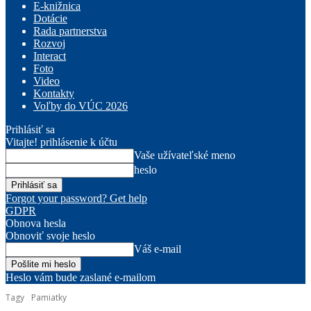
E-knižnica
Dotácie
Rada partnerstva
Rozvoj
Interact
Foto
Video
Kontakty
Voľby do VÚC 2026
Prihlásiť sa
Vitajte! prihlásenie k účtu
Vaše užívateľské meno
heslo
Forgot your password? Get help
GDPR
Obnova hesla
Obnoviť svoje heslo
Váš e-mail
Heslo vám bude zaslané e-mailom
Tagy
Pamiatky