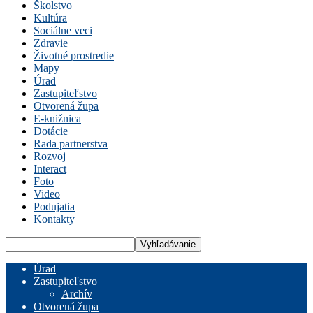
Školstvo
Kultúra
Sociálne veci
Zdravie
Životné prostredie
Mapy
Úrad
Zastupiteľstvo
Otvorená župa
E-knižnica
Dotácie
Rada partnerstva
Rozvoj
Interact
Foto
Video
Podujatia
Kontakty
Úrad
Zastupiteľstvo
Archív
Otvorená župa