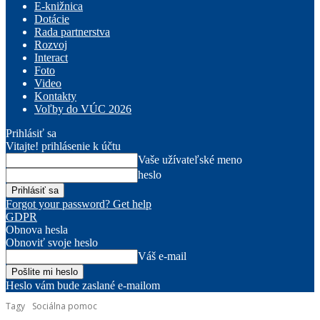
E-knižnica
Dotácie
Rada partnerstva
Rozvoj
Interact
Foto
Video
Kontakty
Voľby do VÚC 2026
Prihlásiť sa
Vitajte! prihlásenie k účtu
Vaše užívateľské meno
heslo
Forgot your password? Get help
GDPR
Obnova hesla
Obnoviť svoje heslo
Váš e-mail
Heslo vám bude zaslané e-mailom
Tagy
Sociálna pomoc