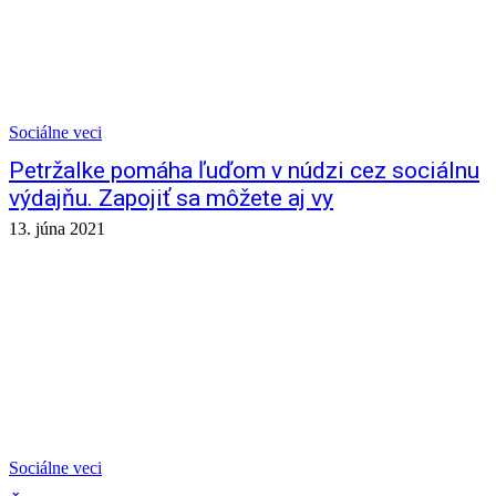
Sociálne veci
Petržalke pomáha ľuďom v núdzi cez sociálnu
výdajňu. Zapojiť sa môžete aj vy
13. júna 2021
Sociálne veci