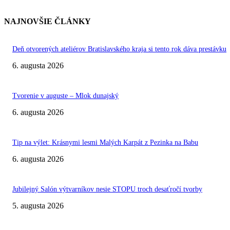
NAJNOVŠIE ČLÁNKY
Deň otvorených ateliérov Bratislavského kraja si tento rok dáva prestávku
6. augusta 2026
Tvorenie v auguste – Mlok dunajský
6. augusta 2026
Tip na výlet: Krásnymi lesmi Malých Karpát z Pezinka na Babu
6. augusta 2026
Jubilejný Salón výtvarníkov nesie STOPU troch desaťročí tvorby
5. augusta 2026