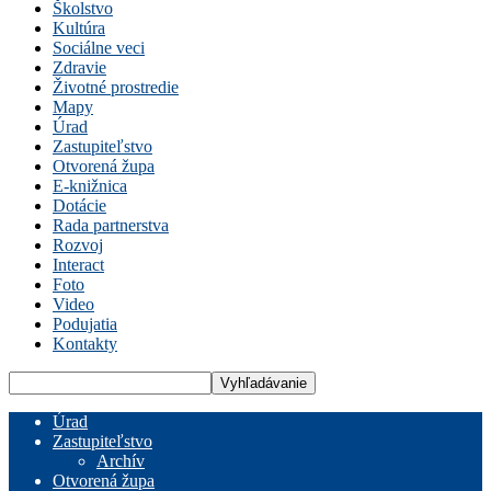
Školstvo
Kultúra
Sociálne veci
Zdravie
Životné prostredie
Mapy
Úrad
Zastupiteľstvo
Otvorená župa
E-knižnica
Dotácie
Rada partnerstva
Rozvoj
Interact
Foto
Video
Podujatia
Kontakty
Úrad
Zastupiteľstvo
Archív
Otvorená župa