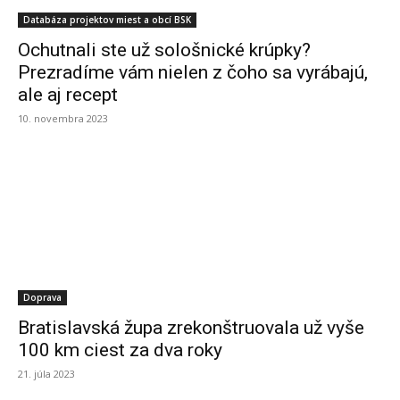
Databáza projektov miest a obcí BSK
Ochutnali ste už sološnické krúpky?
Prezradíme vám nielen z čoho sa vyrábajú,
ale aj recept
10. novembra 2023
Doprava
Bratislavská župa zrekonštruovala už vyše
100 km ciest za dva roky
21. júla 2023