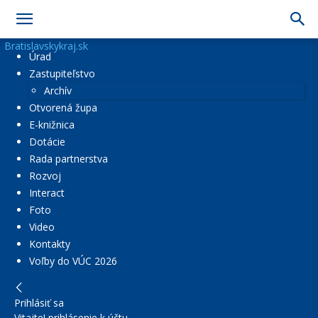
Bratislavskykraj.sk
Úrad
Zastupiteľstvo
Archív
Otvorená župa
E-knižnica
Dotácie
Rada partnerstva
Rozvoj
Interact
Foto
Video
Kontakty
Voľby do VÚC 2026
Prihlásiť sa
Vitajte! prihlásenie k účtu