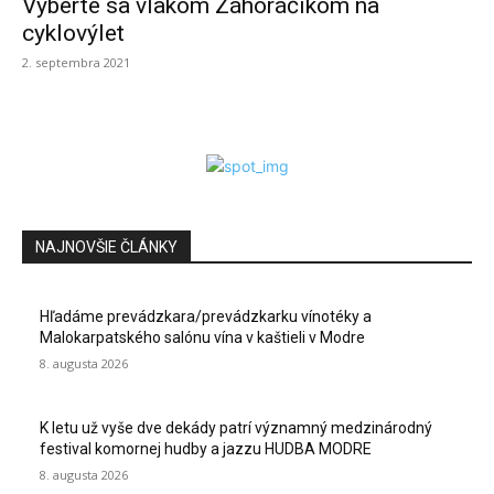
Vyberte sa vlakom Záhoráčikom na
cyklovýlet
2. septembra 2021
NAJNOVŠIE ČLÁNKY
Hľadáme prevádzkara/prevádzkarku vínotéky a
Malokarpatského salónu vína v kaštieli v Modre
8. augusta 2026
K letu už vyše dve dekády patrí významný medzinárodný
festival komornej hudby a jazzu HUDBA MODRE
8. augusta 2026