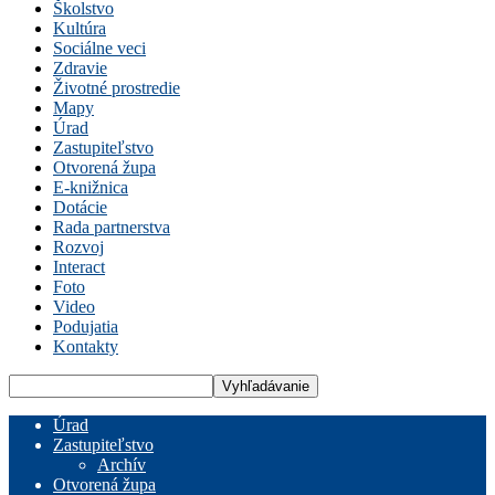
Školstvo
Kultúra
Sociálne veci
Zdravie
Životné prostredie
Mapy
Úrad
Zastupiteľstvo
Otvorená župa
E-knižnica
Dotácie
Rada partnerstva
Rozvoj
Interact
Foto
Video
Podujatia
Kontakty
Úrad
Zastupiteľstvo
Archív
Otvorená župa