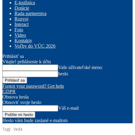
E-knižnica
Dotácie
Rada partnerstva
Rozvoj
Interact
Foto
Video
Kontakty
Voľby do VÚC 2026
Prihlásiť sa
Vitajte! prihlásenie k účtu
Vaše užívateľské meno
heslo
Forgot your password? Get help
GDPR
Obnova hesla
Obnoviť svoje heslo
Váš e-mail
Heslo vám bude zaslané e-mailom
Tagy
Veda