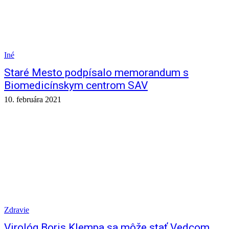
Iné
Staré Mesto podpísalo memorandum s
Biomedicínskym centrom SAV
10. februára 2021
Zdravie
Virológ Boris Klempa sa môže stať Vedcom