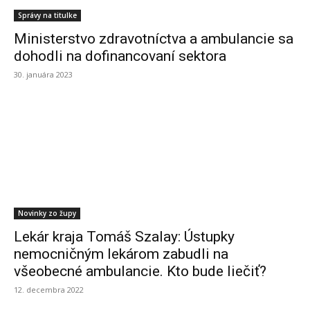
Správy na titulke
Ministerstvo zdravotníctva a ambulancie sa
dohodli na dofinancovaní sektora
30. januára 2023
Novinky zo župy
Lekár kraja Tomáš Szalay: Ústupky
nemocničným lekárom zabudli na
všeobecné ambulancie. Kto bude liečiť?
12. decembra 2022