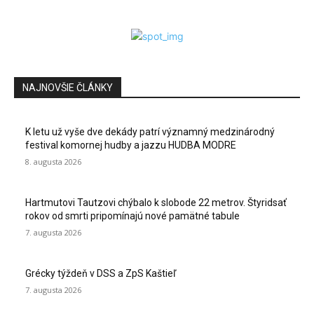
NAJNOVŠIE ČLÁNKY
K letu už vyše dve dekády patrí významný medzinárodný
festival komornej hudby a jazzu HUDBA MODRE
8. augusta 2026
Hartmutovi Tautzovi chýbalo k slobode 22 metrov. Štyridsať
rokov od smrti pripomínajú nové pamätné tabule
7. augusta 2026
Grécky týždeň v DSS a ZpS Kaštieľ
7. augusta 2026