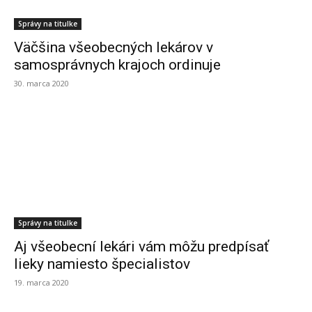
Správy na titulke
Väčšina všeobecných lekárov v
samosprávnych krajoch ordinuje
30. marca 2020
Správy na titulke
Aj všeobecní lekári vám môžu predpísať
lieky namiesto špecialistov
19. marca 2020