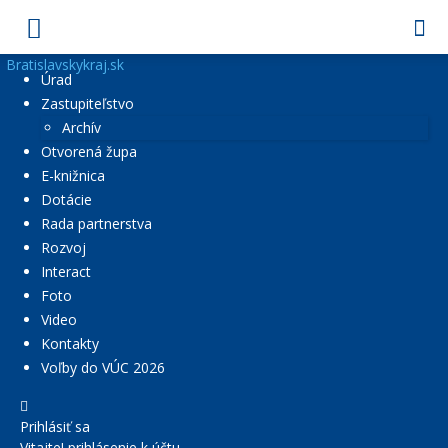
Bratislavskykraj.sk
Úrad
Zastupiteľstvo
Archív
Otvorená župa
E-knižnica
Dotácie
Rada partnerstva
Rozvoj
Interact
Foto
Video
Kontakty
Voľby do VÚC 2026
Prihlásiť sa
Vitajte! prihlásenie k účtu