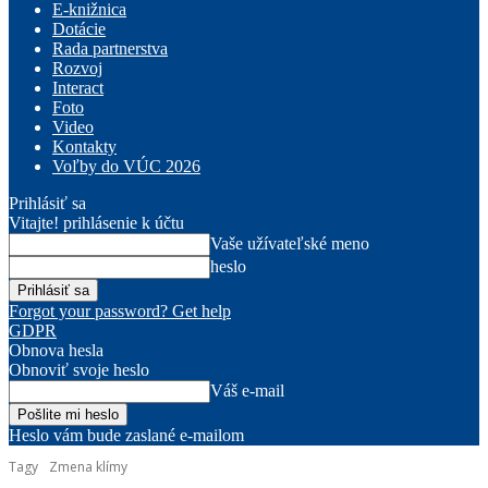
E-knižnica
Dotácie
Rada partnerstva
Rozvoj
Interact
Foto
Video
Kontakty
Voľby do VÚC 2026
Prihlásiť sa
Vitajte! prihlásenie k účtu
Vaše užívateľské meno
heslo
Forgot your password? Get help
GDPR
Obnova hesla
Obnoviť svoje heslo
Váš e-mail
Heslo vám bude zaslané e-mailom
Tagy
Zmena klímy