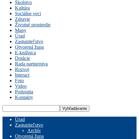
Školstvo
Kultúra
Sociálne veci
Zdravie
Životné prostredie
Mapy
Úrad
Zastupiteľstvo
Otvorená župa
E-knižnica
Dotácie
Rada partnerstva
Rozvoj
Interact
Foto
Video
Podujatia
Kontakty
Úrad
Zastupiteľstvo
Archív
Otvorená župa