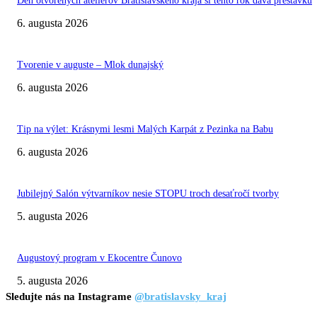
Deň otvorených ateliérov Bratislavského kraja si tento rok dáva prestávku
6. augusta 2026
Tvorenie v auguste – Mlok dunajský
6. augusta 2026
Tip na výlet: Krásnymi lesmi Malých Karpát z Pezinka na Babu
6. augusta 2026
Jubilejný Salón výtvarníkov nesie STOPU troch desaťročí tvorby
5. augusta 2026
Augustový program v Ekocentre Čunovo
5. augusta 2026
Sledujte nás na Instagrame
@bratislavsky_kraj