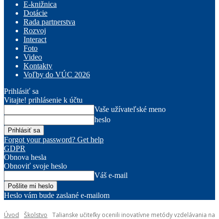
E-knižnica
Dotácie
Rada partnerstva
Rozvoj
Interact
Foto
Video
Kontakty
Voľby do VÚC 2026
Prihlásiť sa
Vitajte! prihlásenie k účtu
Vaše užívateľské meno
heslo
Forgot your password? Get help
GDPR
Obnova hesla
Obnoviť svoje heslo
Váš e-mail
Heslo vám bude zaslané e-mailom
Úvod
Školstvo
Talianske učiteľky ocenili inovatívne metódy vzdelávania na