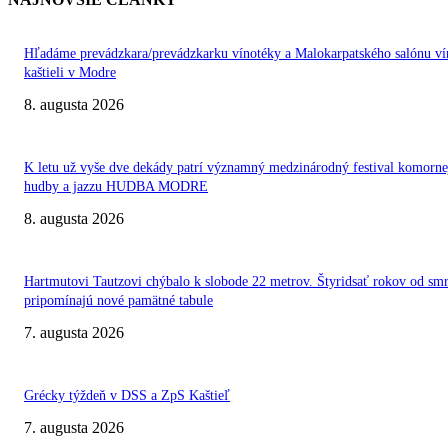
Hľadáme prevádzkara/prevádzkarku vínotéky a Malokarpatského salónu ví
kaštieli v Modre
8. augusta 2026
K letu už vyše dve dekády patrí významný medzinárodný festival komorne
hudby a jazzu HUDBA MODRE
8. augusta 2026
Hartmutovi Tautzovi chýbalo k slobode 22 metrov. Štyridsať rokov od smr
pripomínajú nové pamätné tabule
7. augusta 2026
Grécky týždeň v DSS a ZpS Kaštieľ
7. augusta 2026