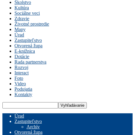
Školstvo
Kultúra
Sociálne veci
Zdravie
Životné prostredie
Mapy
Úrad
Zastupiteľstvo
Otvorená župa
E-knižnica
Dotácie
Rada partnerstva
Rozvoj
Interact
Foto
Video
Podujatia
Kontakty
Úrad
Zastupiteľstvo
Archív
Otvorená župa