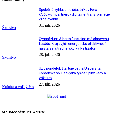
Spoločné vyhlásenie účastníkov Fóra
kľúčových partnerov digitálnej transformácie
vzdelávania
31. júla 2026
Školstvo
Gymnázium Alberta Einsteina má obnovenú
fasádu. Kraj zvýšil energetickú efektívnosť
najstaršej strednej školy v Petržalke
28. júla 2026
Školstvo
Už v pondelok štartuje Letná Univerzita
Komenského. Deti čaká týždeň plný vedy a
zážitkov
27. júla 2026
Kultúra a voľný čas
NAJNOVŠIE ČLÁNKY