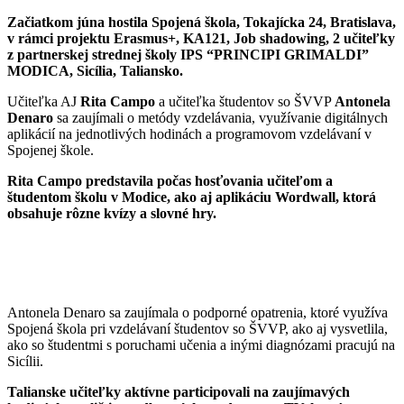
Začiatkom júna hostila Spojená škola, Tokajícka 24, Bratislava,
v rámci projektu Erasmus+, KA121, Job shadowing, 2 učiteľky
z partnerskej strednej školy IPS “PRINCIPI GRIMALDI”
MODICA, Sicília, Taliansko.
Učiteľka AJ
Rita Campo
a učiteľka študentov so ŠVVP
Antonela
Denaro
sa zaujímali o metódy vzdelávania, využívanie digitálnych
aplikácií na jednotlivých hodinách a programovom vzdelávaní v
Spojenej škole.
Rita Campo predstavila počas hosťovania učiteľom a
študentom školu v Modice, ako aj aplikáciu Wordwall, ktorá
obsahuje rôzne kvízy a slovné hry.
Antonela Denaro sa zaujímala o podporné opatrenia, ktoré využíva
Spojená škola pri vzdelávaní študentov so ŠVVP, ako aj vysvetlila,
ako so študentmi s poruchami učenia a inými diagnózami pracujú na
Sicílii.
Talianske učiteľky aktívne participovali na zaujímavých