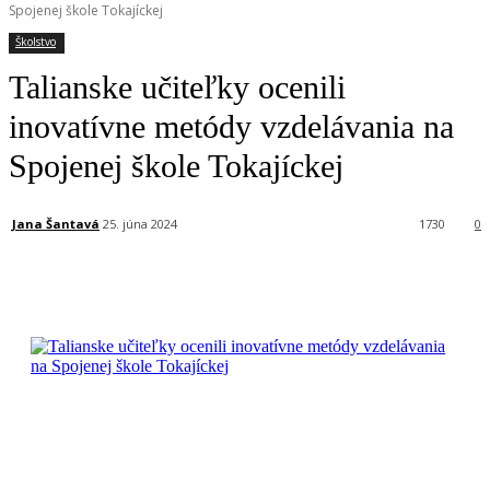
Spojenej škole Tokajíckej
Školstvo
Talianske učiteľky ocenili
inovatívne metódy vzdelávania na
Spojenej škole Tokajíckej
Jana Šantavá
25. júna 2024
1730
0
Facebook
X
Linkedin
Tumblr