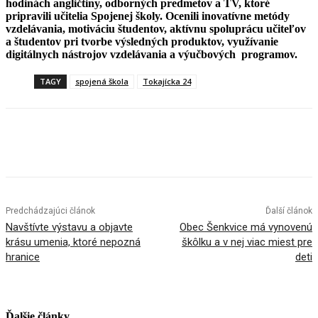
hodinách angličtiny, odborných predmetov a TV, ktoré
pripravili učitelia Spojenej školy. Ocenili inovatívne metódy
vzdelávania, motiváciu študentov, aktívnu spoluprácu učiteľov
a študentov pri tvorbe výsledných produktov, využívanie
digitálnych nástrojov vzdelávania a výučbových programov.
TAGY
spojená škola
Tokajícka 24
Facebook
X
Linkedin
Tumblr
Predchádzajúci článok
Ďalší článok
Navštívte výstavu a objavte
Obec Šenkvice má vynovenú
krásu umenia, ktoré nepozná
škôlku a v nej viac miest pre
hranice
deti
Ďalšie články