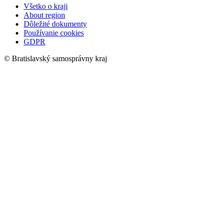
Všetko o kraji
About region
Dôležité dokumenty
Používanie cookies
GDPR
© Bratislavský samosprávny kraj