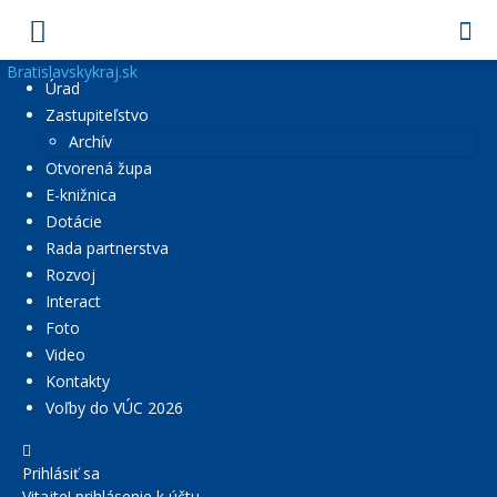
Bratislavskykraj.sk
Úrad
Zastupiteľstvo
Archív
Otvorená župa
E-knižnica
Dotácie
Rada partnerstva
Rozvoj
Interact
Foto
Video
Kontakty
Voľby do VÚC 2026
Prihlásiť sa
Vitajte! prihlásenie k účtu