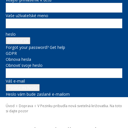
Vaše užívateľské meno
heslo
Forgot your password? Get help
GDPR
Obnova hesla
Obnoviť svoje heslo
Váš e-mail
Heslo vám bude zaslané e-mailom
Úvod
Doprava
V Pezinku pribudla nová svetelná križovatka. Na toto
si dajte pozor
Doprava
Správy na titulke