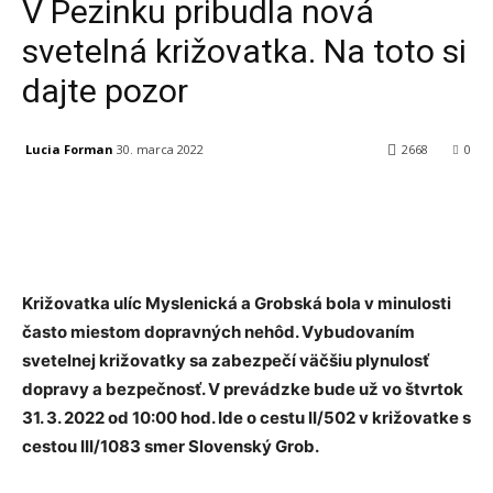
V Pezinku pribudla nová
svetelná križovatka. Na toto si
dajte pozor
Lucia Forman
30. marca 2022
2668
0
Facebook
X
Linkedin
Tumblr
Križovatka ulíc Myslenická a Grobská bola v minulosti
často miestom dopravných nehôd. Vybudovaním
svetelnej križovatky sa zabezpečí väčšiu plynulosť
dopravy a bezpečnosť. V prevádzke bude už vo štvrtok
31. 3. 2022 od 10:00 hod. Ide o cestu II/502 v križovatke s
cestou III/1083 smer Slovenský Grob.