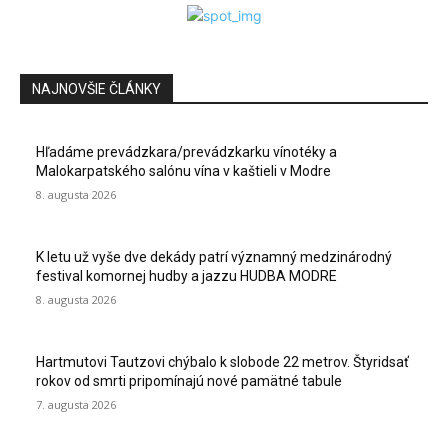
NAJNOVŠIE ČLÁNKY
Hľadáme prevádzkara/prevádzkarku vínotéky a
Malokarpatského salónu vína v kaštieli v Modre
8. augusta 2026
K letu už vyše dve dekády patrí významný medzinárodný
festival komornej hudby a jazzu HUDBA MODRE
8. augusta 2026
Hartmutovi Tautzovi chýbalo k slobode 22 metrov. Štyridsať
rokov od smrti pripomínajú nové pamätné tabule
7. augusta 2026