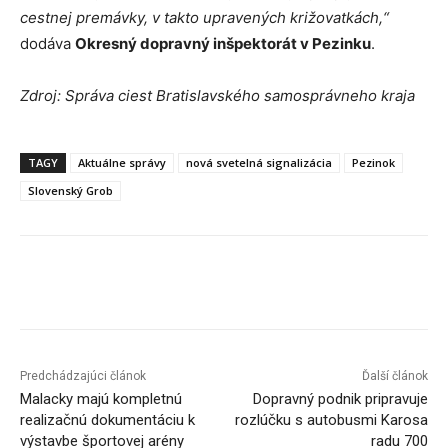
cestnej premávky, v takto upravených križovatkách,“
dodáva
Okresný dopravný inšpektorát v Pezinku
.
Zdroj: Správa ciest Bratislavského samosprávneho kraja
TAGY
Aktuálne správy
nová svetelná signalizácia
Pezinok
Slovenský Grob
Facebook
X
Linkedin
Tumblr
Predchádzajúci článok
Ďalší článok
Malacky majú kompletnú
Dopravný podnik pripravuje
realizačnú dokumentáciu k
rozlúčku s autobusmi Karosa
výstavbe športovej arény
radu 700