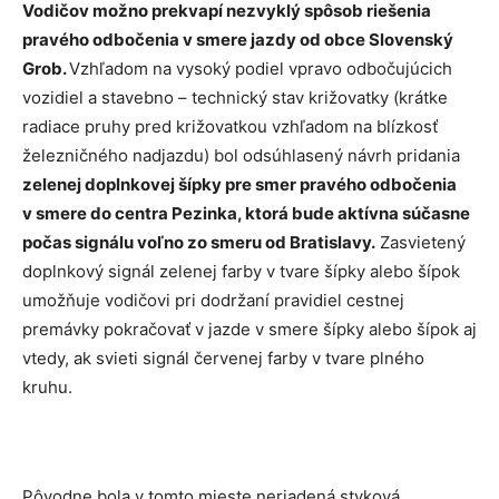
Vodičov možno prekvapí nezvyklý spôsob riešenia
pravého odbočenia v smere jazdy od obce Slovenský
Grob.
Vzhľadom na vysoký podiel vpravo odbočujúcich
vozidiel a stavebno – technický stav križovatky (krátke
radiace pruhy pred križovatkou vzhľadom na blízkosť
železničného nadjazdu) bol odsúhlasený návrh pridania
zelenej doplnkovej šípky pre smer pravého odbočenia
v smere do centra Pezinka, ktorá bude aktívna súčasne
počas signálu voľno zo smeru od Bratislavy.
Zasvietený
doplnkový signál zelenej farby v tvare šípky alebo šípok
umožňuje vodičovi pri dodržaní pravidiel cestnej
premávky pokračovať v jazde v smere šípky alebo šípok aj
vtedy, ak svieti signál červenej farby v tvare plného
kruhu.
Pôvodne bola v tomto mieste neriadená styková