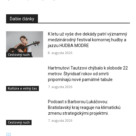
Ďalšie články
K letu už vyše dve dekády patrí významný
medzinárodný festival komornej hudby a
jazzu HUDBA MODRE
8. augusta 2026
Cestovný ruch
Hartmutovi Tautzovi chýbalo k slobode 22
metrov. Štyridsať rokov od smrti
pripomínajú nové pamätné tabule
7. augusta 2026
Kultúra a voľný čas
Podcast s Barborou Lukáčovou:
Bratislavský kraj reaguje na klimatickú
zmenu strategickými projektmi.
7. augusta 2026
Cestovný ruch