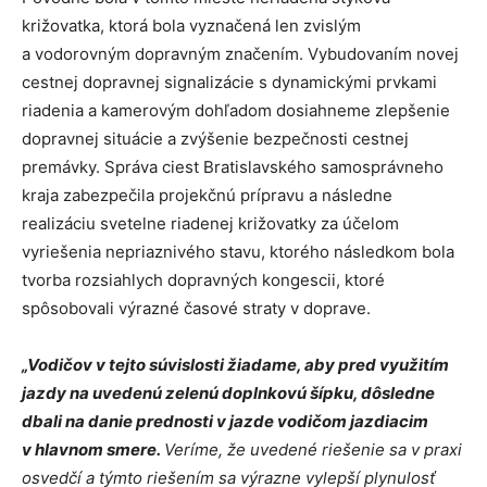
križovatka, ktorá bola vyznačená len zvislým
a vodorovným dopravným značením. Vybudovaním novej
cestnej dopravnej signalizácie s dynamickými prvkami
riadenia a kamerovým dohľadom dosiahneme zlepšenie
dopravnej situácie a zvýšenie bezpečnosti cestnej
premávky. Správa ciest Bratislavského samosprávneho
kraja zabezpečila projekčnú prípravu a následne
realizáciu svetelne riadenej križovatky za účelom
vyriešenia nepriaznivého stavu, ktorého následkom bola
tvorba rozsiahlych dopravných kongescii, ktoré
spôsobovali výrazné časové straty v doprave.
„Vodičov v tejto súvislosti žiadame, aby pred využitím
jazdy na uvedenú zelenú doplnkovú šípku, dôsledne
dbali na danie prednosti v jazde vodičom jazdiacim
v hlavnom smere.
Veríme, že uvedené riešenie sa v praxi
osvedčí a týmto riešením sa výrazne vylepší plynulosť