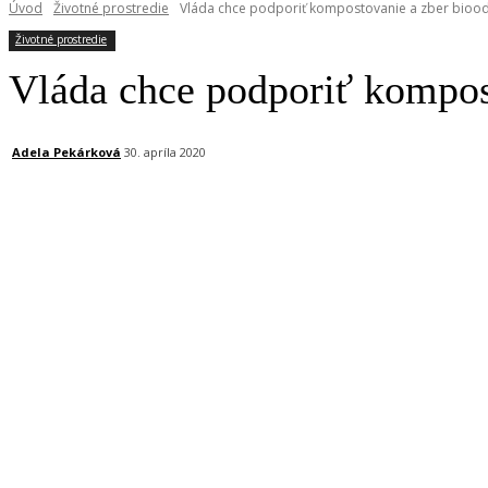
Úvod
Životné prostredie
Vláda chce podporiť kompostovanie a zber bioo
Životné prostredie
Vláda chce podporiť kompos
Adela Pekárková
30. apríla 2020
Facebook
X
Linkedin
Tumblr