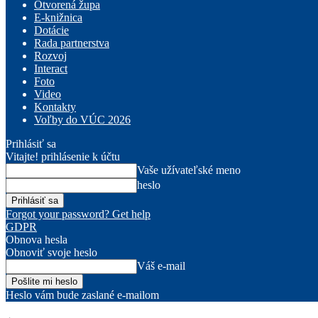
Otvorená župa
E-knižnica
Dotácie
Rada partnerstva
Rozvoj
Interact
Foto
Video
Kontakty
Voľby do VÚC 2026
Prihlásiť sa
Vitajte! prihlásenie k účtu
Vaše užívateľské meno
heslo
Forgot your password? Get help
GDPR
Obnova hesla
Obnoviť svoje heslo
Váš e-mail
Heslo vám bude zaslané e-mailom