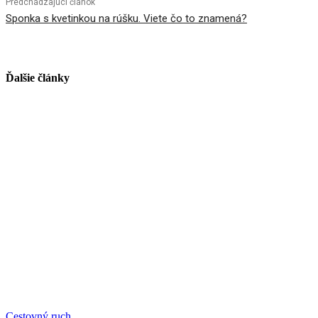
Predchádzajúci článok
Sponka s kvetinkou na rúšku. Viete čo to znamená?
Ďalšie články
Cestovný ruch