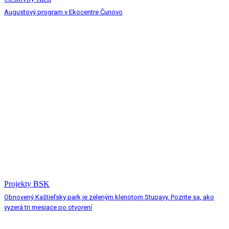
Augustový program v Ekocentre Čunovo
Projekty BSK
Obnovený Kaštieľsky park je zeleným klenotom Stupavy. Pozrite sa, ako
vyzerá tri mesiace po otvorení