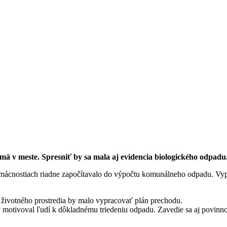
ä v meste. Spresniť by sa mala aj evidencia biologického odpadu
mácnostiach riadne započítavalo do výpočtu komunálneho odpadu. Vyp
 životného prostredia by malo vypracovať plán prechodu.
aby motivoval ľudí k dôkladnému triedeniu odpadu. Zavedie sa aj povin