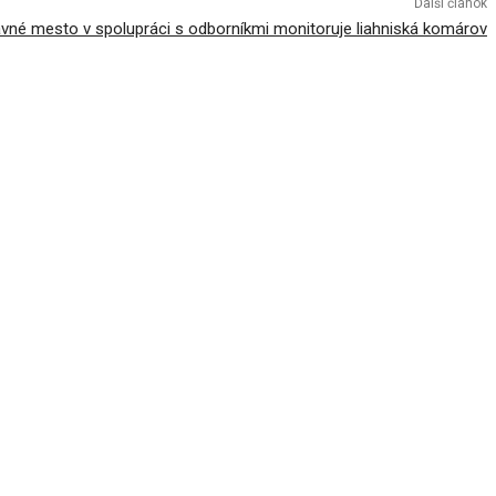
Ďalší článok
avné mesto v spolupráci s odborníkmi monitoruje liahniská komárov