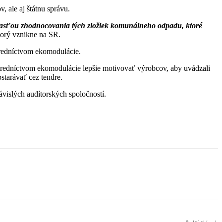
 ale aj štátnu správu.
časťou zhodnocovania tých zložiek komunálneho odpadu, ktoré
torý vznikne na SR.
tredníctvom ekomodulácie.
ostredníctvom ekomodulácie lepšie motivovať výrobcov, aby uvádzali
starávať cez tendre.
vislých audítorských spoločností.