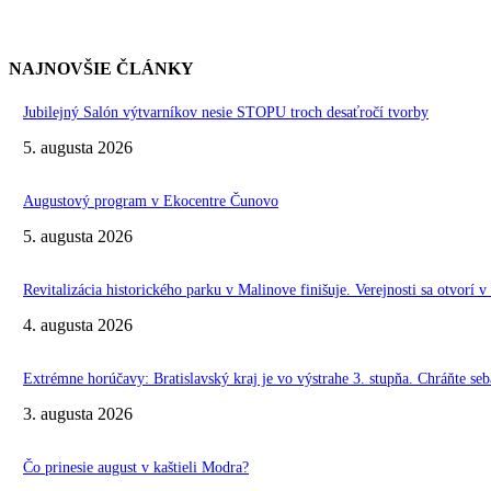
NAJNOVŠIE ČLÁNKY
Jubilejný Salón výtvarníkov nesie STOPU troch desaťročí tvorby
5. augusta 2026
Augustový program v Ekocentre Čunovo
5. augusta 2026
Revitalizácia historického parku v Malinove finišuje. Verejnosti sa otvorí v
4. augusta 2026
Extrémne horúčavy: Bratislavský kraj je vo výstrahe 3. stupňa. Chráňte seba
3. augusta 2026
Čo prinesie august v kaštieli Modra?