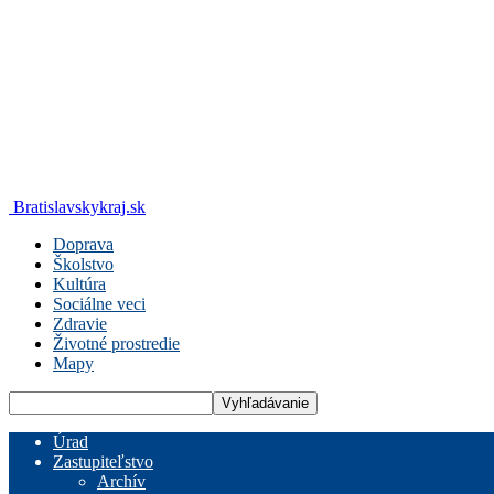
Bratislavskykraj.sk
Doprava
Školstvo
Kultúra
Sociálne veci
Zdravie
Životné prostredie
Mapy
Úrad
Zastupiteľstvo
Archív