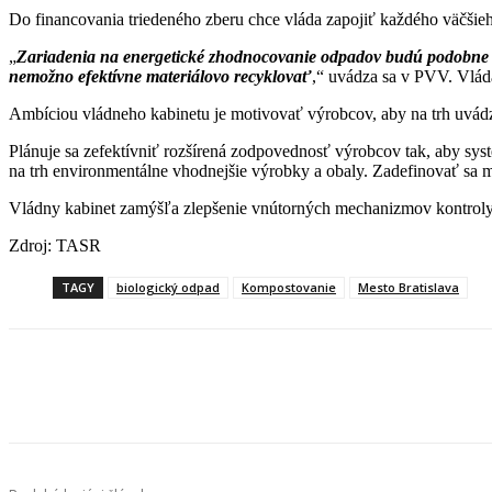
Do financovania triedeného zberu chce vláda zapojiť každého väčšieh
„
Zariadenia na energetické zhodnocovanie odpadov budú podobne a
nemožno efektívne materiálovo recyklovať
,“ uvádza sa v PVV. Vlád
Ambíciou vládneho kabinetu je motivovať výrobcov, aby na trh uvádz
Plánuje sa zefektívniť rozšírená zodpovednosť výrobcov tak, aby syst
na trh environmentálne vhodnejšie výrobky a obaly. Zadefinovať sa má
Vládny kabinet zamýšľa zlepšenie vnútorných mechanizmov kontroly 
Zdroj: TASR
TAGY
biologický odpad
Kompostovanie
Mesto Bratislava
Facebook
X
Linkedin
Tumblr