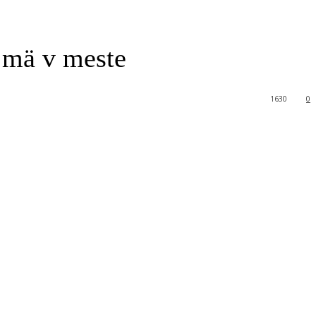
jmä v meste
1630
0