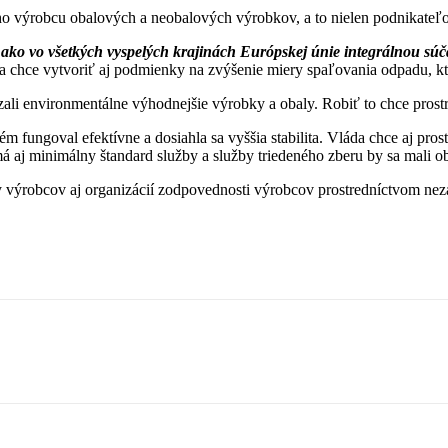
o výrobcu obalových a neobalových výrobkov, a to nielen podnikateľov,
ko vo všetkých vyspelých krajinách Európskej únie integrálnou sú
a chce vytvoriť aj podmienky na zvýšenie miery spaľovania odpadu, k
ali environmentálne výhodnejšie výrobky a obaly. Robiť to chce pros
ém fungoval efektívne a dosiahla sa vyššia stabilita. Vláda chce aj pr
 aj minimálny štandard služby a služby triedeného zberu by sa mali ob
výrobcov aj organizácií zodpovednosti výrobcov prostredníctvom nezá