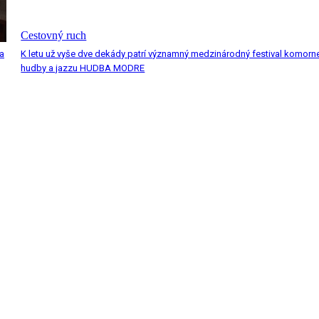
Cestovný ruch
a
K letu už vyše dve dekády patrí významný medzinárodný festival komorn
hudby a jazzu HUDBA MODRE