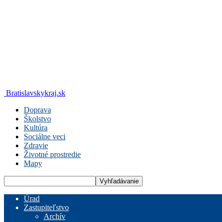
Bratislavskykraj.sk
Doprava
Školstvo
Kultúra
Sociálne veci
Zdravie
Životné prostredie
Mapy
Úrad
Zastupiteľstvo
Archív