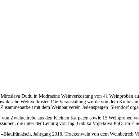
o Miroslava Dudu in Modraeine Weinverkostung von 41 Weinproben aus
slowakische Weinverkoster. Die Veranstaltung wurde von dem Kultur- 
 Zusammenarbeit mit dem Weinbauverein Jedenspeigen–Sierndorf organ
 von Zweigeltrebe aus den Kleinen Karpaten sowie 15 Weinproben vo
ionen, die unter der Leitung von Ing. Gabika Vojtekova PhD. im Ein
 –Blaufränkisch, Jahrgang 2016, Trockenwein von dem Weinbetrieb Vi