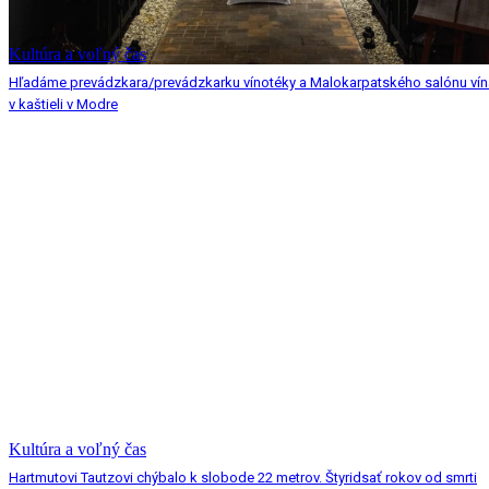
Kultúra a voľný čas
Hľadáme prevádzkara/prevádzkarku vínotéky a Malokarpatského salónu vín
v kaštieli v Modre
Kultúra a voľný čas
Hartmutovi Tautzovi chýbalo k slobode 22 metrov. Štyridsať rokov od smrti