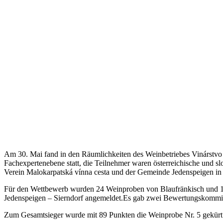
Am 30. Mai fand in den Räumlichkeiten des Weinbetriebes Vinárstv
Fachexpertenebene statt, die Teilnehmer waren österreichische und 
Verein Malokarpatská vínna cesta und der Gemeinde Jedenspeigen in
Für den Wettbewerb wurden 24 Weinproben von Blaufränkisch und 1
Jedenspeigen – Sierndorf angemeldet.Es gab zwei Bewertungskommiss
Zum Gesamtsieger wurde mit 89 Punkten die Weinprobe Nr. 5 gekürt