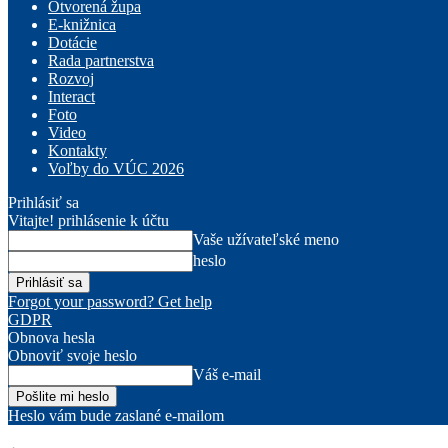
Otvorená župa
E-knižnica
Dotácie
Rada partnerstva
Rozvoj
Interact
Foto
Video
Kontakty
Voľby do VÚC 2026
Prihlásiť sa
Vitajte! prihlásenie k účtu
Vaše užívateľské meno
heslo
Forgot your password? Get help
GDPR
Obnova hesla
Obnoviť svoje heslo
Váš e-mail
Heslo vám bude zaslané e-mailom