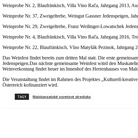
Weinprobe Nr. 2, Blaufränkisch, Villa Vino Rača, Jahrgang 2013, Au
Weinprobe Nr. 37, Zweigeltrebe, Weingut Gassner Jedenspeigen, Jah
Weinprobe Nr. 29, Zweigeltrebe, Franz Weilinger-Lowatschek Jedens
Weinprobe Nr. 4, Blaufränkisch, Villa Vino Rača, Jahrgang 2016, Tr
Weinprobe Nr. 22, Blaufränkisch, Víno Matyšák Pezinok, Jahrgang 
Das Weinfest findet bereits zum dritten Mal statt. Die erste gemeins
Jedenspeigen.Das nächste gemeinsame Weinfest witrd den Muskatelle
Weinverkostung findet heuer im Innenhof des Herrenhauses von Malok
Die Veranstaltung findet im Rahmen des Projektes „Kulturell-krea
Österreich kofinanziert wird.
TAGY
Malokarpatské osvetové stredisko
Facebook
X
Linkedin
Tumblr