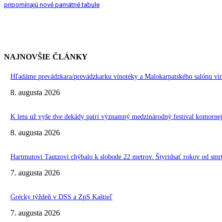
pripomínajú nové pamätné tabule
NAJNOVŠIE ČLÁNKY
Hľadáme prevádzkara/prevádzkarku vínotéky a Malokarpatského salónu vín
8. augusta 2026
K letu už vyše dve dekády patrí významný medzinárodný festival komo
8. augusta 2026
Hartmutovi Tautzovi chýbalo k slobode 22 metrov. Štyridsať rokov od smr
7. augusta 2026
Grécky týždeň v DSS a ZpS Kaštieľ
7. augusta 2026