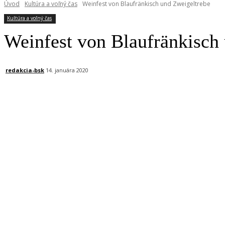
Úvod
Kultúra a voľný čas
Weinfest von Blaufränkisch und Zweigeltrebe
Kultúra a voľný čas
Weinfest von Blaufränkisch
redakcia-bsk
14. januára 2020
Facebook
X
Linkedin
Tumblr