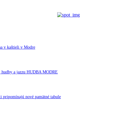
a v kaštieli v Modre
rnej hudby a jazzu HUDBA MODRE
ti pripomínajú nové pamätné tabule