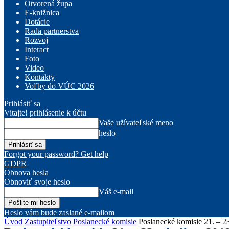
Otvorená župa
E-knižnica
Dotácie
Rada partnerstva
Rozvoj
Interact
Foto
Video
Kontakty
Voľby do VÚC 2026
Prihlásiť sa
Vitajte! prihlásenie k účtu
Vaše užívateľské meno
heslo
Forgot your password? Get help
GDPR
Obnova hesla
Obnoviť svoje heslo
Váš e-mail
Heslo vám bude zaslané e-mailom
Úvod
Zastupiteľstvo
Poslanecké komisie
Poslanecké komisie 21. – 2