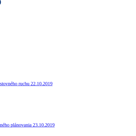
9
cestovného ruchu 22.10.2019
mného plánovania 23.10.2019