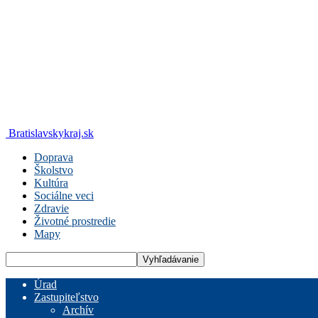
Bratislavskykraj.sk
Doprava
Školstvo
Kultúra
Sociálne veci
Zdravie
Životné prostredie
Mapy
Úrad
Zastupiteľstvo
Archív