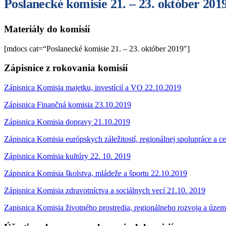
Poslanecké komisie 21. – 23. október 201
Materiály do komisií
[mdocs cat=“Poslanecké komisie 21. – 23. október 2019″]
Zápisnice z rokovania komisií
Zápisnica Komisia majetku, investícií a VO 22.10.2019
Zápisnica Finančná komisia 23.10.2019
Zápisnica Komisia dopravy 21.10.2019
Zápisnica Komisia európskych záležitostí, regionálnej spolupráce a 
Zápisnica Komisia kultúry 22. 10. 2019
Zápisnica Komisia školstva, mládeže a športu 22.10.2019
Zápisnica Komisia zdravotníctva a sociálnych vecí 21.10. 2019
Zapisnica Komisia životného prostredia, regionálneho rozvoja a úze