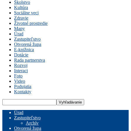
Školstvo
Kultúra
Sociálne veci
Zdravie
Životné prostredie
Mapy
Úrad
Zastupiteľstvo
Otvorená župa
E-knižnica
Dotácie
Rada partnerstva
Rozvoj
Interact
Foto
Video
Podujatia
Kontakty
Úrad
Zastupiteľstvo
Archív
Otvorená župa