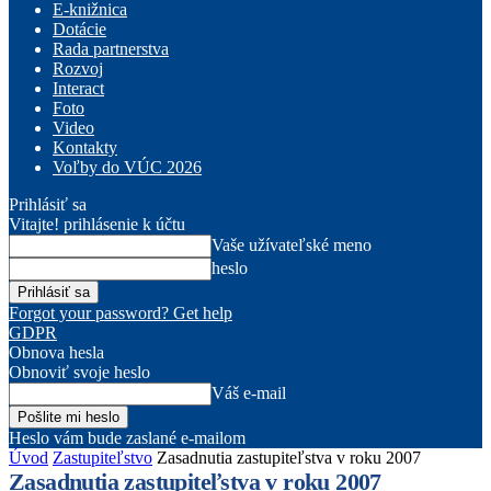
E-knižnica
Dotácie
Rada partnerstva
Rozvoj
Interact
Foto
Video
Kontakty
Voľby do VÚC 2026
Prihlásiť sa
Vitajte! prihlásenie k účtu
Vaše užívateľské meno
heslo
Forgot your password? Get help
GDPR
Obnova hesla
Obnoviť svoje heslo
Váš e-mail
Heslo vám bude zaslané e-mailom
Úvod
Zastupiteľstvo
Zasadnutia zastupiteľstva v roku 2007
Zasadnutia zastupiteľstva v roku 2007