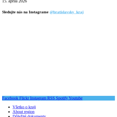
15. apríla 2026
Sledujte nás na Instagrame
@bratislavsky_kraj
Facebook
Flickr
Instagram
RSS
Spotify
Youtube
Všetko o kraji
About region
Dôležité dokumenty