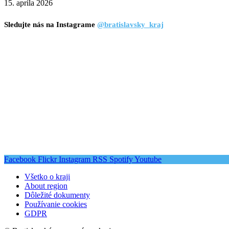
15. apríla 2026
Sledujte nás na Instagrame
@bratislavsky_kraj
Facebook
Flickr
Instagram
RSS
Spotify
Youtube
Všetko o kraji
About region
Dôležité dokumenty
Používanie cookies
GDPR