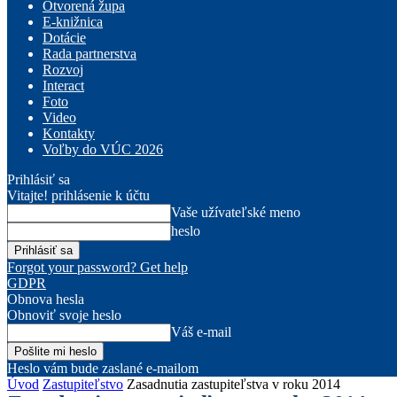
Otvorená župa
E-knižnica
Dotácie
Rada partnerstva
Rozvoj
Interact
Foto
Video
Kontakty
Voľby do VÚC 2026
Prihlásiť sa
Vitajte! prihlásenie k účtu
Vaše užívateľské meno
heslo
Forgot your password? Get help
GDPR
Obnova hesla
Obnoviť svoje heslo
Váš e-mail
Heslo vám bude zaslané e-mailom
Úvod
Zastupiteľstvo
Zasadnutia zastupiteľstva v roku 2014