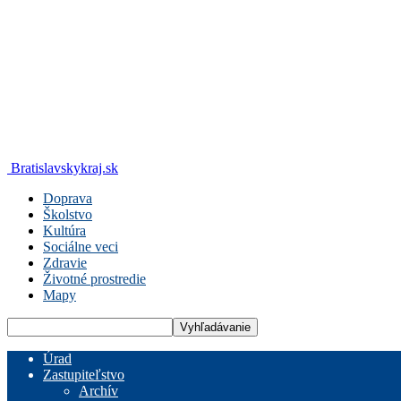
Bratislavskykraj.sk
Doprava
Školstvo
Kultúra
Sociálne veci
Zdravie
Životné prostredie
Mapy
Úrad
Zastupiteľstvo
Archív