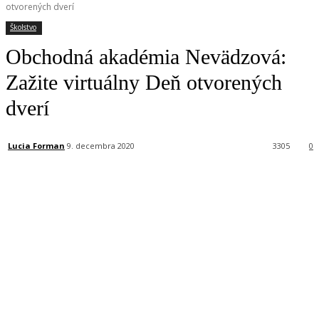
otvorených dverí
Školstvo
Obchodná akadémia Nevädzová:
Zažite virtuálny Deň otvorených
dverí
Lucia Forman
9. decembra 2020
3305
0
Facebook
X
Linkedin
Tumblr