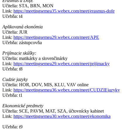
Erasmus a DofE
Učitelia: STA, BRN, MON
Link:
https://meetingsemea35.webex.com/meet/erasmus-dofe
Učebňa: t4
Aplikovaná ekonómia
Učitelia: JUR
Link:
https://meetingsemea29.webex.com/meet/APE
Učebňa: zástupcovňa
Prijímacie skúšky:
Učitelia: matikárky a slovenčinárky
Link:
https://meetingsemea29.webex.com/meet/prijimacky
Učebňa: t8
Cudzie jazyky
Učitelia: HOR, DOV, MIS, KLU, VAV online
Link:
https://meetingsemea36.webex.com/meet/CUDZIEjazyky
Učebňa: t1
Ekonomické predmety
Učitelia: SCE, PAVM, MAT, SZA, účtovnícky kabinet
Link:
https://meetingsemea30.webex.com/meet/ekonomika
Učebňa: t9