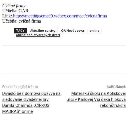
Cvičné firmy
Učitelia: GAR
Link:
https://meetingsemea9.webex.com/meet/cvicnafirma
Učebňa: cvičná firma
TAGY
Aktuálne správy
OA Nevädzova
online
online deň otvorených dverí
Facebook
X
Linkedin
Tumblr
Predchádzajúci článok
Ďalší článok
Divadlo bez domova pozýva na
Materskú školu na Kolískovej
sledovanie divadelnej hry
ulici v Karlovej Vsi čaká hĺbková
Daniila Charmsa „CIRKUS
rekonštrukcia
MADRAŠ“ online