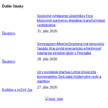
Ďalšie články
Spoločné vyhlásenie účastníkov Fóra
kľúčových partnerov digitálnej transformácie
vzdelávania
31. júla 2026
Školstvo
Gymnázium Alberta Einsteina má obnovenú
fasádu. Kraj zvýšil energetickú efektívnosť
najstaršej strednej školy v Petržalke
28. júla 2026
Školstvo
Už v pondelok štartuje Letná Univerzita
Komenského. Deti čaká týždeň plný vedy a
zážitkov
27. júla 2026
Kultúra a voľný čas