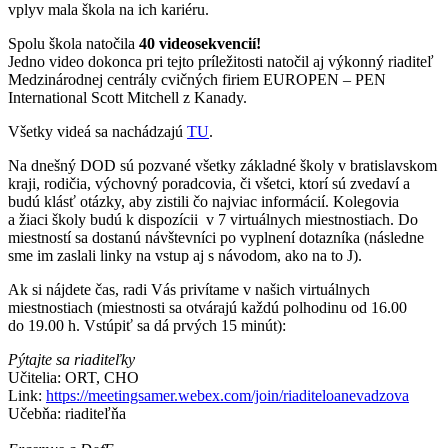
vplyv mala škola na ich kariéru.
Spolu škola natočila
40 videosekvencií!
Jedno video dokonca pri tejto príležitosti natočil aj výkonný riaditeľ
Medzinárodnej centrály cvičných firiem EUROPEN – PEN
International Scott Mitchell z Kanady.
Všetky videá sa nachádzajú
TU
.
Na dnešný DOD sú pozvané všetky základné školy v bratislavskom
kraji, rodičia, výchovný poradcovia, či všetci, ktorí sú zvedaví a
budú klásť otázky, aby zistili čo najviac informácií. Kolegovia
a žiaci školy budú k dispozícii v 7 virtuálnych miestnostiach. Do
miestností sa dostanú návštevníci po vyplnení dotazníka (následne
sme im zaslali linky na vstup aj s návodom, ako na to J).
Ak si nájdete čas, radi Vás privítame v našich virtuálnych
miestnostiach (miestnosti sa otvárajú každú polhodinu od 16.00
do 19.00 h. Vstúpiť sa dá prvých 15 minút):
Pýtajte sa riaditeľky
Učitelia: ORT, CHO
Link:
https://meetingsamer.webex.com/join/riaditeloanevadzova
Učebňa: riaditeľňa