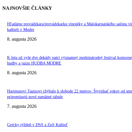
NAJNOVŠIE ČLÁNKY
Hľadáme prevádzkara/prevádzkarku vínotéky a Malokarpatského salónu ví
kaštieli v Modre
8. augusta 2026
K letu už vyše dve dekády patrí významný medzinárodný festival komorne
hudby a jazzu HUDBA MODRE
8. augusta 2026
Hartmutovi Tautzovi chýbalo k slobode 22 metrov. Štyridsať rokov od smr
pripomínajú nové pamätné tabule
7. augusta 2026
Grécky týždeň v DSS a ZpS Kaštieľ