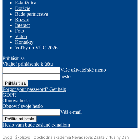
E-knižnica
Dotácie
Rada partnerstva
Rozvoj
Interact
Foto
Video
Kontakty
Voľby do VÚC 2026
Prihlásiť sa
Vitajte! prihlásenie k účtu
Vaše užívateľské meno
heslo
Forgot your password? Get help
GDPR
Obnova hesla
Obnoviť svoje heslo
Váš e-mail
Heslo vám bude zaslané e-mailom
Úvod
Školstvo
Obchodná akadémia Nevädzová: Zažite virtuálny Deň