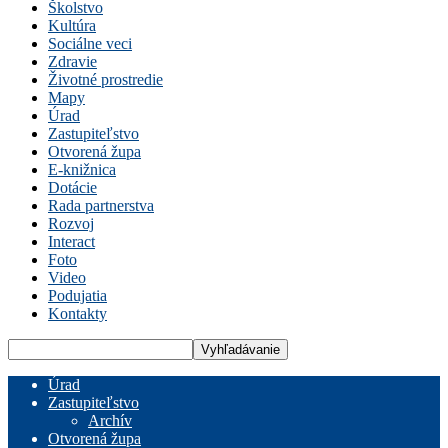
Školstvo
Kultúra
Sociálne veci
Zdravie
Životné prostredie
Mapy
Úrad
Zastupiteľstvo
Otvorená župa
E-knižnica
Dotácie
Rada partnerstva
Rozvoj
Interact
Foto
Video
Podujatia
Kontakty
Úrad
Zastupiteľstvo
Archív
Otvorená župa