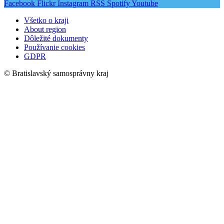
Facebook
Flickr
Instagram
RSS
Spotify
Youtube
Všetko o kraji
About region
Dôležité dokumenty
Používanie cookies
GDPR
© Bratislavský samosprávny kraj